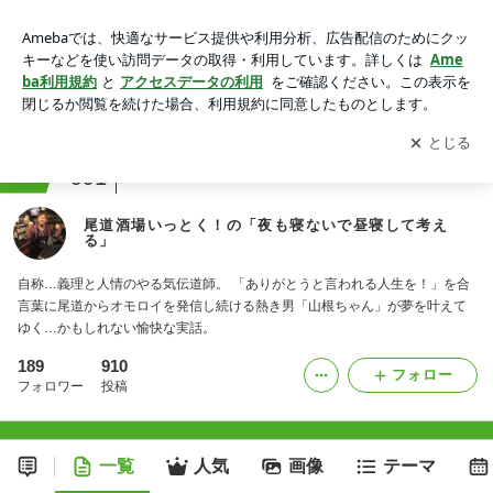
尾道酒場いっとく！の「夜も寝ないで昼寝して考える」
アプリをダウンロードして
ブログの更新通知
を受け取りまし
開く
ょう。
ranking
アジアからお届けジャンル
991
尾道酒場いっとく！の「夜も寝ないで昼寝して考え
る」
自称…義理と人情のやる気伝道師。 「ありがとうと言われる人生を！」を合
言葉に尾道からオモロイを発信し続ける熱き男「山根ちゃん」が夢を叶えて
ゆく…かもしれない愉快な実話。
189
910
フォロー
フォロワー
投稿
一覧
人気
画像
テーマ