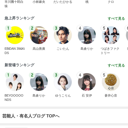
市川團十郎白
小林麻央
だいたひかる
桃
クロ
猿
急上昇ランキング
すべて見る
1
2
3
4
5
EBiDAN 39&Ki
高山善廣
こいたん
島倉りか
つばきファク
DS
トリー
新登場ランキング
すべて見る
1
2
3
4
5
BEYOOOOO
島倉りか
ゆうこりん
石 安伊
蒼井心音
NDS
芸能人・有名人ブログ TOPへ