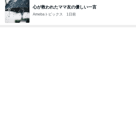
心が救われたママ友の優しい一言
Amebaトピックス
1日前
神がかってる掃除機
Amebaトピックス
3時間前
規約で遊べず人に貰ってもらったメダル
Amebaトピックス
1日前
アグネス 凄いスピードで原稿の作業
Amebaトピックス
1日前
龍玄とし ツーショットのクイズを出題
Amebaトピックス
1日前