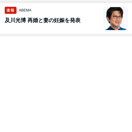
速報
ABEMA
及川光博 再婚と妻の妊娠を発表