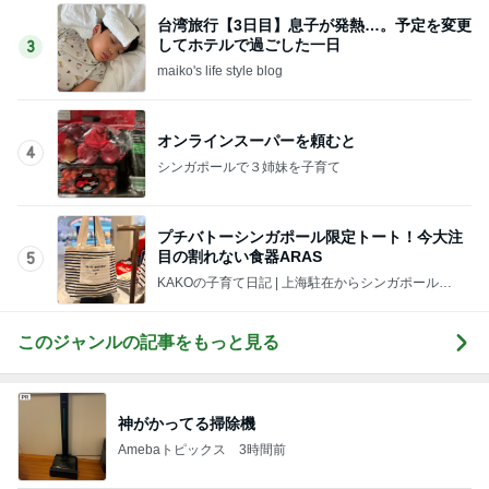
台湾旅行【3日目】息子が発熱…。予定を変更
してホテルで過ごした一日
3
maiko's life style blog
オンラインスーパーを頼むと
4
シンガポールで３姉妹を子育て
プチバトーシンガポール限定トート！今大注
目の割れない食器ARAS
5
KAKOの子育て日記 | 上海駐在からシンガポール駐
在へ。ときどきさいたま。
このジャンルの記事をもっと見る
神がかってる掃除機
Amebaトピックス
3時間前