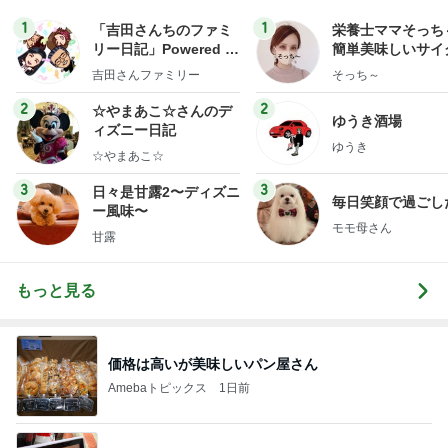
1
1
「吉田さんちのファミ
栄養士ママそっち
リー日記」Powered b
簡単美味しいサイ
y Ameba 吉田さんファ
献立
吉田さんファミリー
そっち～
ミリーオフィシャルブ
ログ
2
2
☆やまあこ☆さんのデ
ゆうき酒場
ィズニー日記
ゆうき
☆やまあこ☆
3
3
日々是甘露2〜ディズニ
毎日笑顔で過ごし
ー風味〜
モモ母さん
甘露
もっと見る
価格は高いが美味しいパン屋さん
Amebaトピックス
1日前