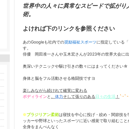
世界中の人々に異常なスピードで拡がり
術。
よければ下のリンクを参照ください
あのGoogleも社内での
奨励福祉スポーツ
に指定している「
す。
俳優 岡田准一さんや玉木宏さんが2023年の世界大会に
奥深いテクニックや駆け引きの数々にはまってください☆
身体と脳をフル活動させる格闘技ですヨ
楽しみながら続けれて確実に変わる
ボディライン
と
、
体力
そして張りのある
日々の生活
！
●
ブラジリアン柔術
は寝技を中心に投げ・絞め・関節技を
ッカーや野球といったスポーツに近い感覚で取り組むこと
全身をまんべんなく