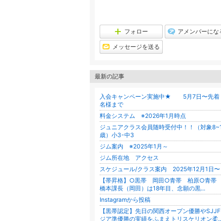
フォロー
アメンバーにな
メッセージを送る
最新の記事
入会キャンペーン実施中★ 5月7日〜先着
名様まで
料金システム ※2026年1月時点
ジュニアクラス会員随時受付中！！（対象8~1
歳）小3-中3
ジム案内 ※2025年1月～
ジム所在地 アクセス
スケジュール/クラス案内 2025年12月1日〜
【帯昇格】○黒帯 岡田○青帯 柏原○青
橋本課長（岡田）は18年目、念願の黒...
Instagramから投稿
【黒帯認定】先日の関西オープン優勝やSJJF
ジア準優勝の実績をふまえトリスケリオン柔..