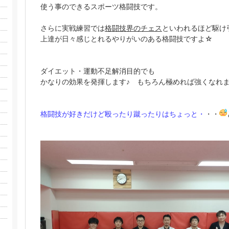
使う事のできるスポーツ格闘技です。
さらに実戦練習では
格闘技界のチェス
といわれるほど駆け
上達が日々感じとれるやりがいのある格闘技ですよ☆
ダイエット・運動不足解消目的でも
かなりの効果を発揮します♪ もちろん極めれば強くなれ
格
闘技が好きだけど殴ったり蹴ったりはちょっと・
・・