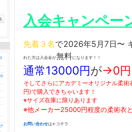
入会キャンペー
る
先着３名
で2026年5月7日〜
無料
れた方は入会金が
になります！！
３
通常13000
円
が
→0円
5
そしてさらにアカデミーオリジナル柔術衣が1
円)で購入できちゃいます！
※サイズ在庫に限りあります
※他メーカー25000円程度の柔術衣
帯
お問い合わせ
は←コチラ
ア
.