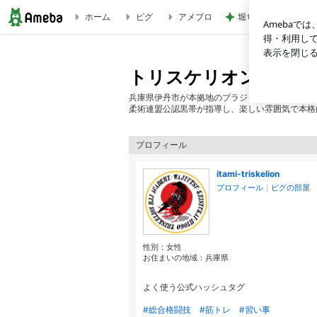
ホーム
ピグ
アメブロ
堀ちえみ 息子が喜
入会キャンペーン実施中★ 5月7日〜先着３名様まで | 
トリスケリオン柔術ア
兵庫県伊丹市が本拠地のブラジリアン柔術アカデ
柔術連盟公認黒帯が指導し、楽しい雰囲気で本格
プロフィール
itami-triskelion
プロフィール
｜
ピグの部屋
性別：
女性
お住まいの地域：
兵庫県
よく使う公式ハッシュタグ
#総合格闘技
#筋トレ
#習い事