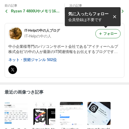
前の記事
次の記事
Ryzen 7 4800Uやメモリ16G
ヨサゲなもの Vol485 顔だけ
気に入ったらフォロー
B搭載の小型PC「MINISFOR
しか映したくない場合のWe
UM UM480」
bカメラ「400-CAM103」発
会員登録は不要です
売
IT-Helpの中の人ブログ
フォロー
IT-Helpの中の人
中小企業様専門のパソコンサポート会社である”アイティーヘルプ
株式会社”の中の人が最新のIT関連情報をお伝えするブログです。
https://it-help.jp/
ネット・技術ジャンル 502位
最近の画像つき記事