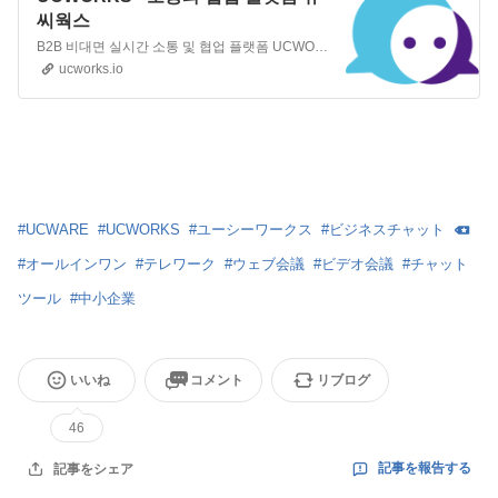
씨웍스
B2B 비대면 실시간 소통 및 협업 플랫폼 UCWORKS 업무용 실시간 대화, 쪽지, 파일송수신, 원격제어, IPT, 화상회의 솔루션 및 클라우드 제공
ucworks.io
#
UCWARE
#
UCWORKS
#
ユーシーワークス
#
ビジネスチャット
#
オールインワン
#
テレワーク
#
ウェブ会議
#
ビデオ会議
#
チャット
ツール
#
中小企業
いいね
コメント
リブログ
46
記事を報告する
記事をシェア