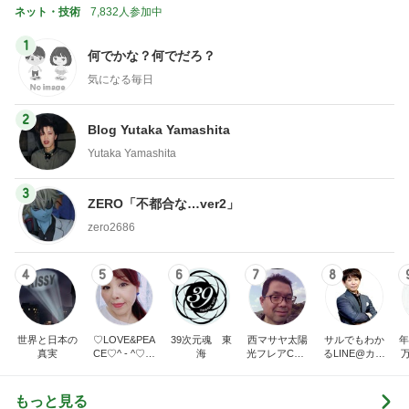
ネット・技術
7,832人参加中
1
何でかな？何でだろ？
気になる毎日
2
Blog Yutaka Yamashita
Yutaka Yamashita
3
ZERO「不都合な…ver2」
zero2686
4
5
6
7
8
世界と日本の
♡LOVE&PEA
39次元魂 東
西マサヤ太陽
サルでもわか
年
真実
CE♡^ - ^♡の
海
光フレアCME
るLINE@カフ
ブログ
波動地震予知
ェ～LINE自動
研究者。東南
化システム開
海地震と南海
発者のつぶや
もっと見る
トラフ地震は2
き～