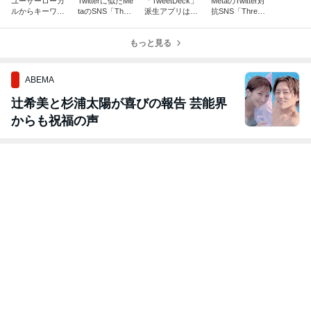
ユーザーローカ
Twitterに似たMe
「TweetDeck」
MetaのTwitter対
ルからキーワー
taのSNS「Thre
派生アプリは存
抗SNS「Thread
ド入力だけで長
ads」が使える
続困難のような
s」がアプリス
文作成が可能な
ようになりまし
のでTwitterは引
トアに登場する
「AIライター」
た
もっと見る
退します
そうです
無償提供開始
ABEMA
辻希美と杉浦太陽が喜びの報告 芸能界
からも祝福の声