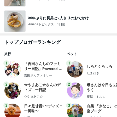
半年ぶりに長男と2人きりのおでかけ
Amebaトピックス
1日前
トップブロガーランキング
旅行
ペット
1
1
「吉田さんちのファミ
しろとくろしろ
リー日記」Powered b
たまねぎ
y Ameba 吉田さんファ
吉田さんファミリー
ミリーオフィシャルブ
ログ
2
2
☆やまあこ☆さんのデ
母さんは今日も世
ィズニー日記
やく
☆やまあこ☆
藤緒 ミルカ
3
3
日々是甘露2〜ディズニ
白柴 『きなこ』 
ー風味〜
楽ブログ