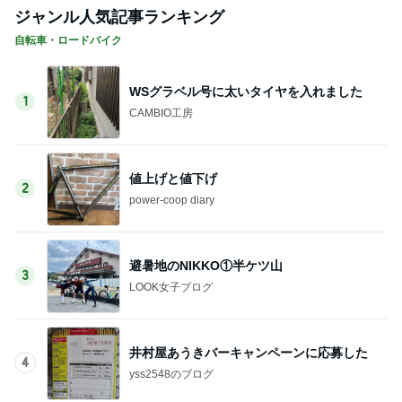
ジャンル人気記事ランキング
自転車・ロードバイク
WSグラベル号に太いタイヤを入れました
1
CAMBIO工房
値上げと値下げ
2
power-coop diary
避暑地のNIKKO①半ケツ山
3
LOOK女子ブログ
井村屋あうきバーキャンペーンに応募した
4
yss2548のブログ