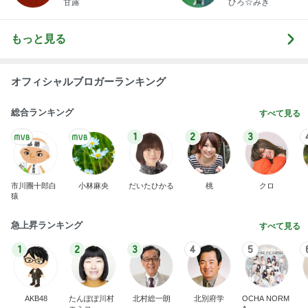
甘露
ひろ☆みき
もっと見る
オフィシャルブロガーランキング
総合ランキング
すべて見る
1
2
3
市川團十郎白
小林麻央
だいたひかる
桃
クロ
猿
急上昇ランキング
すべて見る
1
2
3
4
5
AKB48
たんぽぽ川村
北村総一朗
北別府学
OCHA NORM