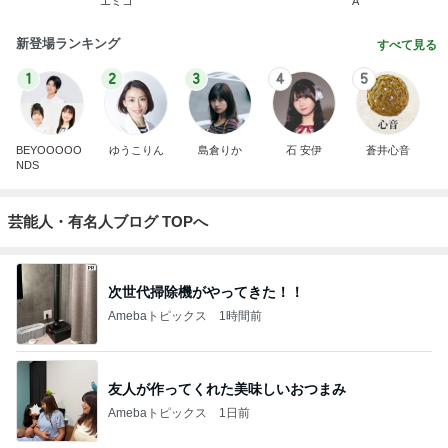
エミコ
A
新登場ランキング
すべて見る
1
2
3
4
5
BEYOOOOO
ゆうこりん
島倉りか
石 安伊
蒼井心音
NDS
芸能人・有名人ブログ TOPへ
次世代掃除機がやってきた！！
Amebaトピックス
1時間前
友人が作ってくれた美味しいおつまみ
Amebaトピックス
1日前