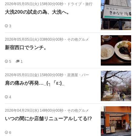
2026年05月05日(火) 15時30分00秒
・
ドライブ・旅行
大洗200の試走の為、大洗へ。
3
2026年05月05日(火) 03時00分00秒
・
その他グルメ
新宿西口でランチ。
5
1
2026年05月01日(金) 15時00分00秒
・
居酒屋・バー
肩の痛みが再発…_(┐「ε:)_
4
2026年04月29日(水) 14時00分00秒
・
その他グルメ
いつの間にか店舗リニューアルしてる!?
6