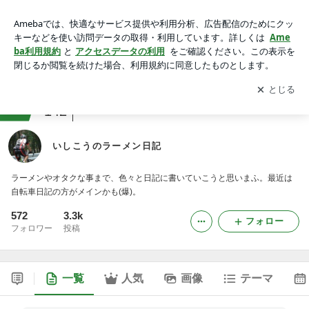
いしこうのラーメン日記 -3ページ目
アプリをダウンロードして
ブログの更新通知
を受け取りまし
開く
ょう。
ranking
自転車・ロードバイクジャンル
142
いしこうのラーメン日記
ラーメンやオタクな事まで、色々と日記に書いていこうと思いまふ。最近は
自転車日記の方がメインかも(爆)。
572
3.3k
フォロー
フォロワー
投稿
一覧
人気
画像
テーマ