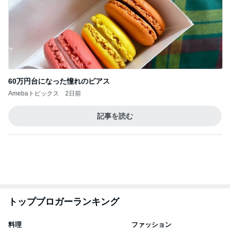
ご飯が消える豚肉となすの炒め
Amebaトピックス
1日前
有名なのかな！？
だいたひかるオフィシャルブログ Powered by Ame
2日前
ba