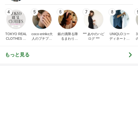
illallan
もっと見る
オフィシャルブロガーランキング
総合ランキング
すべて見る
1
2
3
市川團十郎白
小林麻央
だいたひかる
桃
クロ
猿
急上昇ランキング
すべて見る
1
2
3
4
5
AKB48
たんぽぽ川村
北村総一朗
北別府学
OCHA NORM