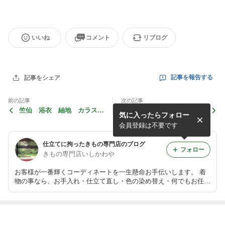
いいね
コメント
リブログ
記事を報告する
記事をシェア
前の記事
次の記事
竺仙 浴衣 紬地 カラスウ
竺仙 ゆかた ローケツ染
気に入ったらフォロー
リの柄 ＃１０６０
め ハナミズキ柄 ＃１７１
６
会員登録は不要です
仕立てに拘ったきもの専門店のブログ
フォロー
きもの専門店いしかわや
お客様が一番輝くコーディネートを一生懸命お手伝いします。 着
物の事なら、お手入れ・仕立て直し・色の染め替え・何でもお任せ
下さい。 着物の事には、バカ真面目。それが「きもの専門店いし
かわや」です♪
最近の画像つき記事