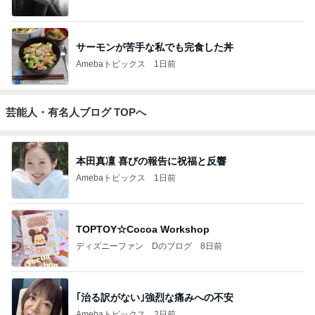
4
5
6
7
8
TOKYO REAL
coco-eririko大
銀の滴降る降
*** あやのハピ
UNIQLOコー
CLOTHES 大
人のプチプラ
るまわり
ログ ***
ディネート日
人世代のリア
mixコーデ
に・・・
記
ハ
ルクローズ
♪
もっと見る
産後の本気ダイエット開幕宣言
Amebaトピックス
2日前
出産準備が最低限な出産間近の娘
Amebaトピックス
15時間前
亡くなった友達の命日を知らない夫
Amebaトピックス
2日前