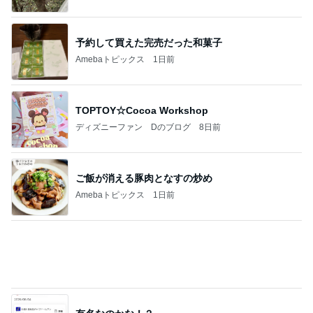
流産後から待ちに待った採卵周期
Amebaトピックス
1日前
アンジャ児嶋さん相葉ちゃんと食事で紹介された仲
のいい後輩にコイツとは仲よく出来ないと思った
喋り場ならぬ語り場(仮)
9日前