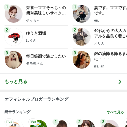
夫が好きでしょっちゅう作る料理
Amebaトピックス
1日前
記事を読む
高橋英樹 農協で見たきれいな花
Amebaトピックス
1日前
最近の香港で食べて感動したもの、いろいろまと
め！
香港在住えりのおいしい食べ歩きガイド
13日前