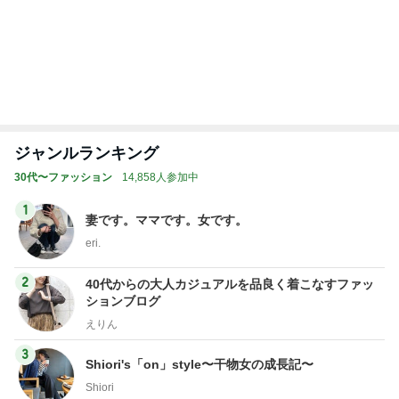
60万円台になった憧れのピアス
Amebaトピックス
2日前
記事を読む
トップブロガーランキング
料理
ファッション
1
1
栄養士ママそっち～の
妻です。ママです
簡単美味しいサイクル
です。
献立
そっち～
eri.
2
2
40代からの大人
ゆうき酒場
アルを品良く着こ
ゆうき
ファッションブロ
えりん
3
3
銀の滴降る降るま
毎日笑顔で過ごしたい
に・・・
モモ母さん