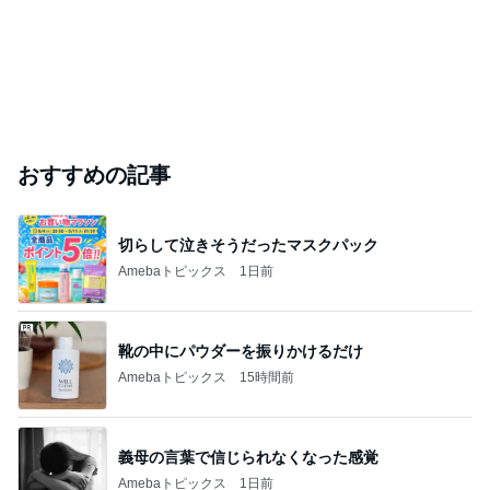
開卡
くいしんぼうCAMのもっとおいしい台湾!!!!
2日前
ジャンルランキング
30代〜ファッション
14,858人参加中
1
妻です。ママです。女です。
eri.
2
40代からの大人カジュアルを品良く着こなすファッ
ションブログ
えりん
3
Shiori's「on」style〜干物女の成長記〜
Shiori