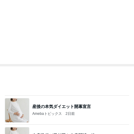
エミコ
A
新登場ランキング
すべて見る
1
2
3
4
5
BEYOOOOO
ゆうこりん
島倉りか
石 安伊
蒼井心音
NDS
嘘を言われ体調が最悪になった事
Amebaトピックス
1日前
8月2日放送のTBS「週刊さんまとマツコ」先週に引
き続き出演します♪
植草美幸オフィシャルブログ Powered by Ameba
5日前