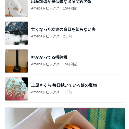
中華ファミレスのパラパラ炒飯
Amebaトピックス
23時間前
開卡
くいしんぼうCAMのもっとおいしい台湾!!!!
2日前
予約して買えた完売だった和菓子
Amebaトピックス
1日前
TOPTOY☆Cocoa Workshop
ディズニーファン Dのブログ
8日前