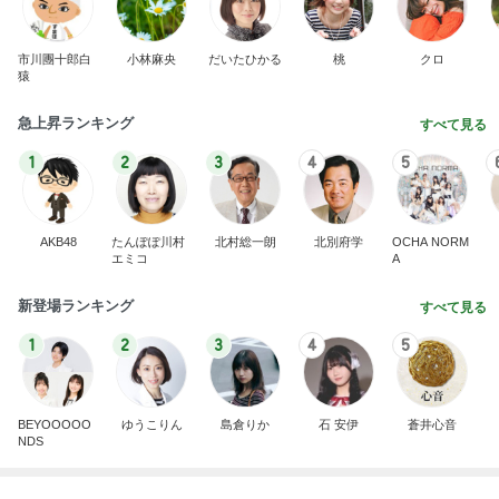
ハサミで自分の服を切っていた2歳
Amebaトピックス
1日前
敬三さんも言いよったのよか。そうか。それは茂美
のしてはならない禁じ手だったな。陣内が言いよる
のよ
nanasantojiroのブログ
2日前
残業でタダ働きになった日の夕飯
Amebaトピックス
1日前
【ANAプレミアムクラス初体験】雷で50分遅延…
沖縄往復で分かった「余裕を買う」価値
華麗なるスタバマダム
2日前