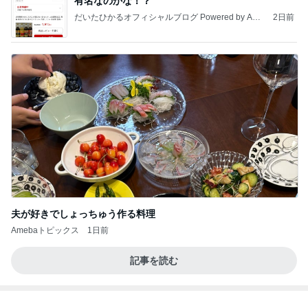
夫の親の介護を絶対にやらない訳
Amebaトピックス
1日前
高橋直純のトラブルメーカー第1167回更新しまし
た！
高橋直純オフィシャルブログ「なおずみぶろぐ」
11日前
Powered by Ameba
30分でお腹パンパンのビュッフェ
Amebaトピックス
2日前
話題のスイカ丸ごとアイス♡
さとみるくのロサンゼルス⇔ハワイ夢日記
6日前