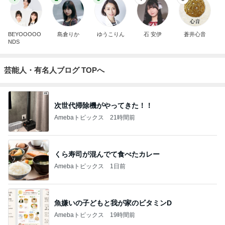
BEYOOOOO
島倉りか
ゆうこりん
石 安伊
蒼井心音
NDS
芸能人・有名人ブログ TOPへ
次世代掃除機がやってきた！！
Amebaトピックス
21時間前
くら寿司が混んでて食べたカレー
Amebaトピックス
1日前
魚嫌いの子どもと我が家のビタミンD
Amebaトピックス
19時間前