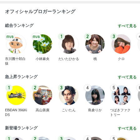
オフィシャルブロガーランキング
総合ランキング
すべて見る
1
2
3
市川團十郎白
小林麻央
だいたひかる
桃
クロ
猿
急上昇ランキング
すべて見る
1
2
3
4
5
EBiDAN 39&Ki
高山善廣
こいたん
島倉りか
つばきファク
DS
トリー
新登場ランキング
すべて見る
1
2
3
4
5