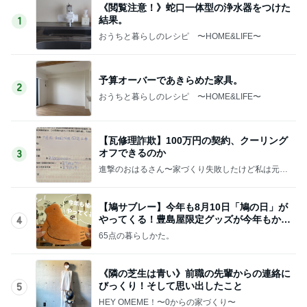
《閲覧注意！》蛇口一体型の浄水器をつけた
結果。
1
おうちと暮らしのレシピ 〜HOME&LIFE〜
予算オーバーであきらめた家具。
2
おうちと暮らしのレシピ 〜HOME&LIFE〜
【瓦修理詐欺】100万円の契約、クーリング
オフできるのか
3
進撃のおはるさん〜家づくり失敗したけど私は元気
です〜
【鳩サブレー】今年も8月10日「鳩の日」が
やってくる！豊島屋限定グッズが今年もかわ
4
いすぎる♡
65点の暮らしかた。
《隣の芝生は青い》前職の先輩からの連絡に
びっくり！そして思い出したこと
5
HEY OMEME！〜0からの家づくり〜