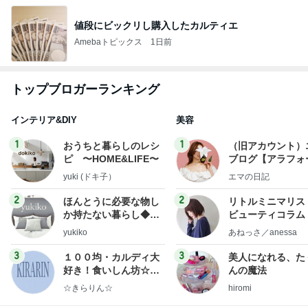
値段にビックリし購入したカルティエ
Amebaトピックス
1日前
トップブロガーランキング
インテリア&DIY
美容
1
1
おうちと暮らしのレシ
（旧アカウント）
ピ 〜HOME&LIFE〜
ブログ【アラフォ
社売却セカンドラ
yuki (ドキ子）
エマの日記
フ】
2
2
ほんとうに必要な物し
リトルミニマリス
か持たない暮らし◆Ke
ビューティコラム 
ep Life Simple◆〜イ
little minimalist'
yukiko
あねっさ／anessa
ンテリアのきろく〜
uty colum
3
3
１００均・カルディ大
美人になれる、た
好き！食いしん坊☆き
んの魔法
らりん☆のブログ
☆きらりん☆
hiromi