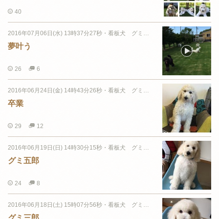
40
2016年07月06日(水) 13時37分27秒
・
看板犬 グミちゃん
夢叶う
26
6
2016年06月24日(金) 14時43分26秒
・
看板犬 グミちゃん
卒業
29
12
2016年06月19日(日) 14時30分15秒
・
看板犬 グミちゃん
グミ五郎
24
8
2016年06月18日(土) 15時07分56秒
・
看板犬 グミちゃん
グミ三郎