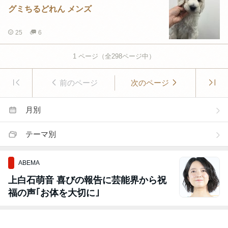
グミちるどれん メンズ
25
6
1
ページ（全
298
ページ中）
前のページ
次のページ
月別
テーマ別
ABEMA
上白石萌音 喜びの報告に芸能界から祝
福の声｢お体を大切に｣