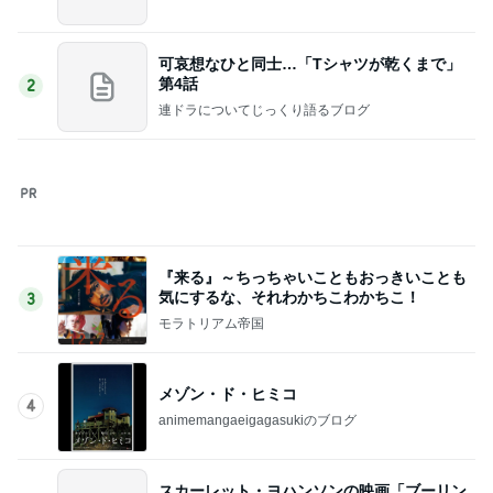
可哀想なひと同士…「Tシャツが乾くまで」
第4話
2
連ドラについてじっくり語るブログ
『来る』～ちっちゃいこともおっきいことも
気にするな、それわかちこわかちこ！
3
モラトリアム帝国
メゾン・ド・ヒミコ
4
animemangaeigagasukiのブログ
スカーレット・ヨハンソンの映画「ブーリン