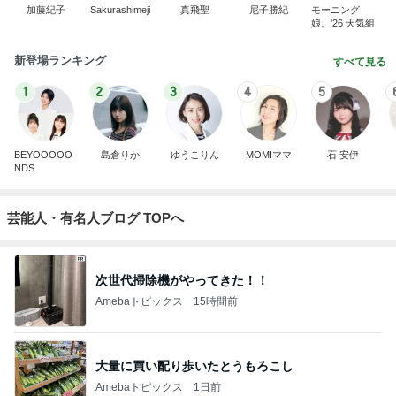
加藤紀子
Sakurashimeji
真飛聖
尼子勝紀
モーニング
娘。'26 天気組
新登場ランキング
すべて見る
1
2
3
4
5
BEYOOOOO
島倉りか
ゆうこりん
MOMIママ
石 安伊
NDS
芸能人・有名人ブログ TOPへ
次世代掃除機がやってきた！！
Amebaトピックス
15時間前
大量に買い配り歩いたとうもろこし
Amebaトピックス
1日前