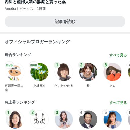
内科と産婦人科の診察と貰った薬
Amebaトピックス
1日前
記事を読む
オフィシャルブロガーランキング
総合ランキング
すべて見る
1
2
3
市川團十郎白
小林麻央
だいたひかる
桃
クロ
猿
急上昇ランキング
すべて見る
1
2
3
4
5