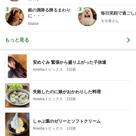
3
3
銀の滴降る降るまわり
毎日笑顔で過ごし
に・・・
モモ母さん
illallan
もっと見る
安めぐみ 緊張から盛り上がった子供達
Amebaトピックス
2日前
失敗したのに娘がおかわりした料理
Amebaトピックス
2日前
しゃぶ葉のゼリーとソフトクリーム
Amebaトピックス
1日前