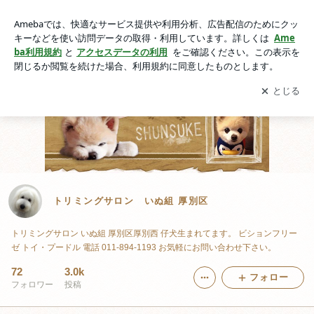
トリミングサロン いぬ組 厚別区
アプリをダウンロードして
ブログの更新通知
を受け取りまし
開く
ょう。
トリミングサロン いぬ組 厚別区
トリミングサロン いぬ組 厚別区厚別西 仔犬生まれてます。 ビションフリー
ゼ トイ・プードル 電話 011-894-1193 お気軽にお問い合わせ下さい。
72
3.0k
フォロー
フォロワー
投稿