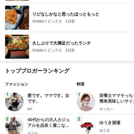
リピなしかなと思ったほっともっと
Amebaトピックス
1日前
久しぶりで大満足だったランチ
Amebaトピックス
1日前
トップブロガーランキング
ファッション
料理
1
1
妻です。ママです。女
栄養士ママそっち
です。
簡単美味しいサイ
献立
eri.
そっち～
2
2
40代からの大人カジュ
ゆうき酒場
アルを品良く着こなす
ゆうき
ファッションブログ
えりん