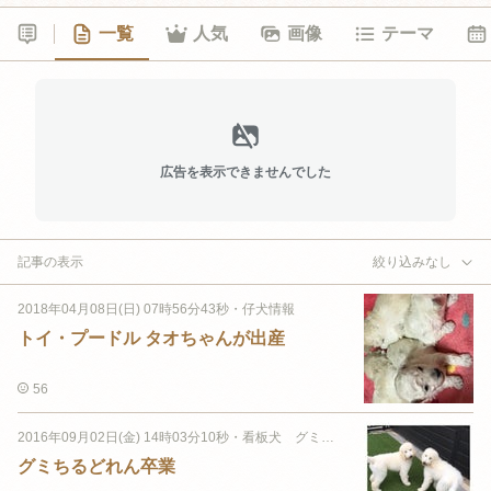
一覧
人気
画像
テーマ
広告を表示できませんでした
記事の表示
絞り込みなし
2018年04月08日(日) 07時56分43秒
・
仔犬情報
トイ・プードル タオちゃんが出産
56
2016年09月02日(金) 14時03分10秒
・
看板犬 グミちゃん
グミちるどれん卒業