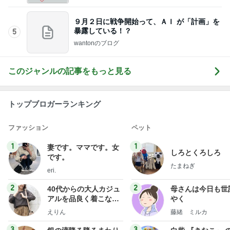
９月２日に戦争開始って、ＡＩ が「計画」を
暴露している！？
5
wantonのブログ
このジャンルの記事をもっと見る
トップブロガーランキング
ファッション
ペット
1
1
妻です。ママです。女
しろとくろしろ
です。
たまねぎ
eri.
2
2
40代からの大人カジュ
母さんは今日も世
アルを品良く着こなす
やく
ファッションブログ
えりん
藤緒 ミルカ
3
3