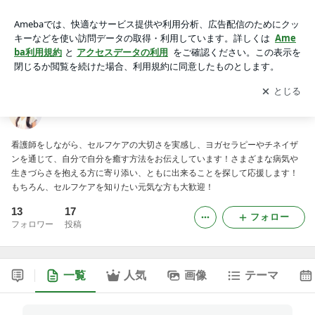
imacoco〜ヨガセラピー&チネイザン〜
アプリをダウンロードして
ブログの更新通知
を受け取りまし
開く
ょう。
imacoco〜ヨガセラピー&チネイザン〜
看護師をしながら、セルフケアの大切さを実感し、ヨガセラピーやチネイザ
ンを通じて、自分で自分を癒す方法をお伝えしています！さまざまな病気や
生きづらさを抱える方に寄り添い、ともに出来ることを探して応援します！
もちろん、セルフケアを知りたい元気な方も大歓迎！
13
17
フォロー
フォロワー
投稿
一覧
人気
画像
テーマ