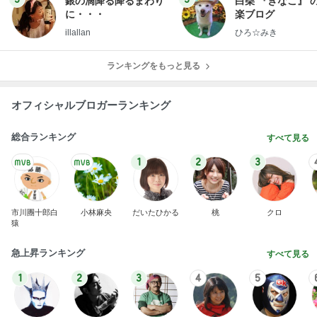
銀の滴降る降るまわり
白柴 『きなこ』 
に・・・
楽ブログ
illallan
ひろ☆みき
ランキングをもっと見る
オフィシャルブロガーランキング
総合ランキング
すべて見る
1
2
3
市川團十郎白
小林麻央
だいたひかる
桃
クロ
猿
急上昇ランキング
すべて見る
1
2
3
4
5