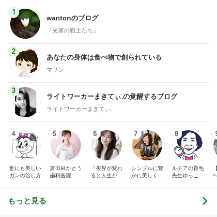
1
wantonのブログ
『光軍の戦士たち』
2
あなたの身体は食べ物で創られている
マリン
3
ライトワーカーまきてぃ.の覚醒するブログ
ライトワーカーまきてぃ.
4
5
6
7
8
世にも美しい
富田林かとう
『視界が変わ
シンプルに豊
ルチアの育毛
ガンの治し方
歯科医院 み
ると人生が変
かに美しく自
先生ゆっこち
ちこ先生ブロ
わる』あいこ
由に生きる
ゃんブログ(東
グ
のアイケア日
田雪子）
記
もっと見る