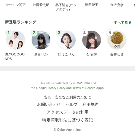
デーモン閣下
片岡愛之助
林下清志(ビッ
沢田聖子
金沢克彦
グダディ)
新登場ランキング
すべて見る
1
2
3
4
5
BEYOOOOO
島倉りか
ゆうこりん
石 安伊
蒼井心音
NDS
This site is protected by reCAPTCHA and
the Google
Privacy Policy
and
Terms of Service
apply.
安心・安全なご利用のために
お問い合わせ
ヘルプ
利用規約
アクセスデータの利用
特定商取引法に基づく表記
© CyberAgent, Inc.