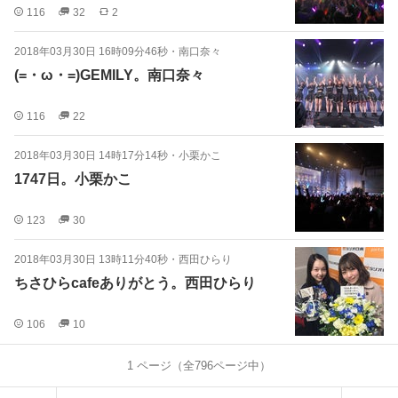
116
32
2
2018年03月30日 16時09分46秒
・
南口奈々
(=・ω・=)GEMILY。南口奈々
116
22
2018年03月30日 14時17分14秒
・
小栗かこ
1747日。小栗かこ
123
30
2018年03月30日 13時11分40秒
・
西田ひらり
ちさひらcafeありがとう。西田ひらり
106
10
1
ページ（全
796
ページ中）