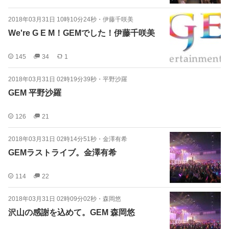
2018年03月31日 10時10分24秒
・
伊藤千咲美
We're G E M！GEMでした！伊藤千咲美
145
34
1
2018年03月31日 02時19分39秒
・
平野沙羅
GEM 平野沙羅
126
21
2018年03月31日 02時14分51秒
・
金澤有希
GEMラストライブ。金澤有希
114
22
2018年03月31日 02時09分02秒
・
森岡悠
沢山の感謝を込めて。GEM 森岡悠