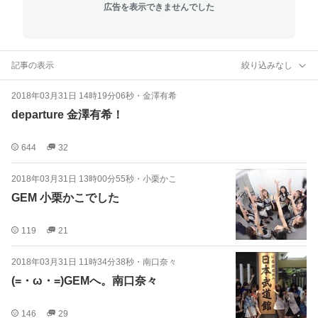
広告を表示できませんでした
記事の表示
絞り込みなし
2018年03月31日 14時19分06秒
・
金澤有希
departure 金澤有希！
644
32
2018年03月31日 13時00分55秒
・
小栗かこ
GEM 小栗かこでした
119
21
2018年03月31日 11時34分38秒
・
南口奈々
(=・ω・=)GEMへ。南口奈々
146
29