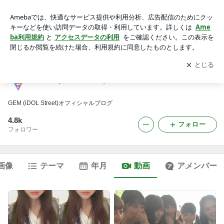
動画一覧｜GEM (iDOL Street)オフィシャルブログ
アプリをダウンロードして
ブログの更新通知
を受け取りまし
開く
ょう。
GEM (iDOL Street)オフィシャルブログ
GEM (iDOL Street)オフィシャルブログ
4.8k
フォロー
フォロワー
画像
テーマ
年月
動画
アメンバー