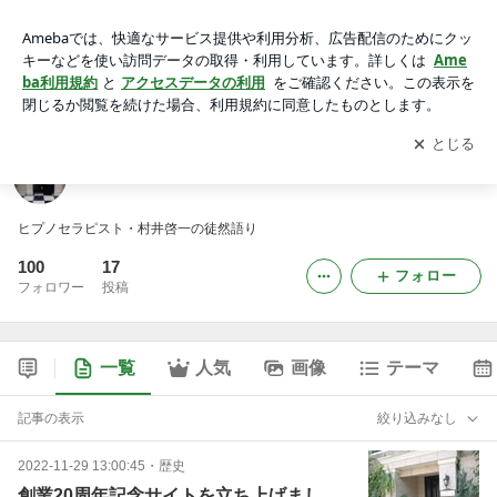
村井啓一の「ひぷのがたり」
アプリをダウンロードして
ブログの更新通知
を受け取りまし
開く
ょう。
村井啓一の「ひぷのがたり」
ヒプノセラピスト・村井啓一の徒然語り
100
17
フォロー
フォロワー
投稿
一覧
人気
画像
テーマ
記事の表示
絞り込みなし
2022-11-29 13:00:45
・
歴史
創業20周年記念サイトを立ち上げまし