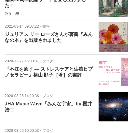
た！
9
1
2021-03-14 09:07:22
・
書評
ジュリアス リー ローズさんが著書『みん
なの本』を出版されました
2020-12-27 16:03:37
・
ブログ
『不妊を癒す ― ストレスケアと生殖ヒプ
ノセラピー』横山 顕子［著］の書評
2020-03-26 14:10:36
・
ブログ
JHA Music Wave「みんな宇宙」by 櫻井
浩二
2020-03-26 10:00:53
・
ブログ