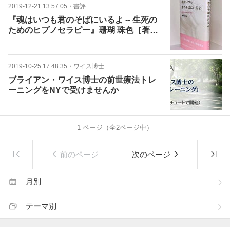
2019-12-21 13:57:05
・
書評
『魂はいつも君のそばにいるよ -- 生死の
ためのヒプノセラピー』珊瑚 珠色［著］
の書評
2019-10-25 17:48:35
・
ワイス博士
ブライアン・ワイス博士の前世療法トレ
ーニングをNYで受けませんか
1
ページ（全
2
ページ中）
前のページ
次のページ
月別
テーマ別