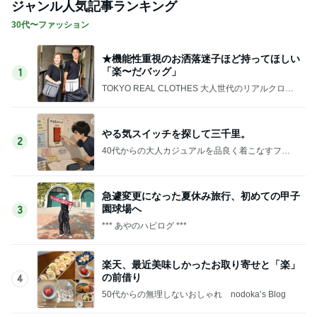
ジャンル人気記事ランキング
30代〜ファッション
★機能性重視のお洒落迷子ほど持ってほしい
「楽〜だバッグ」
1
TOKYO REAL CLOTHES 大人世代のリアルクロー
ズ
やる気スイッチを探して三千里。
2
40代からの大人カジュアルを品良く着こなすファ
ッションブログ
急遽変更になった夏休み旅行、初めての甲子
園球場へ
3
*** あやのハピログ ***
楽天、最近美味しかったお取り寄せと「楽」
の前借り
4
50代からの無理しないおしゃれ nodoka’s Blog