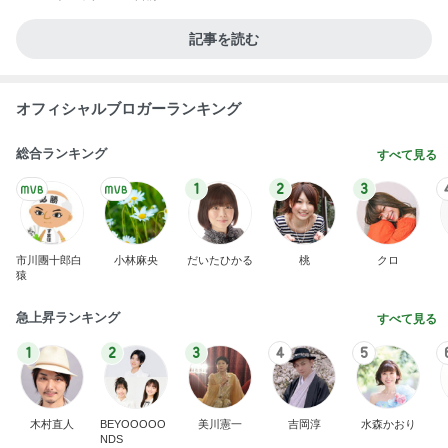
記事を読む
オフィシャルブロガーランキング
総合ランキング
すべて見る
1
2
3
市川團十郎白
小林麻央
だいたひかる
桃
クロ
猿
急上昇ランキング
すべて見る
1
2
3
4
5
木村直人
BEYOOOOO
美川憲一
吉岡淳
水森かおり
NDS