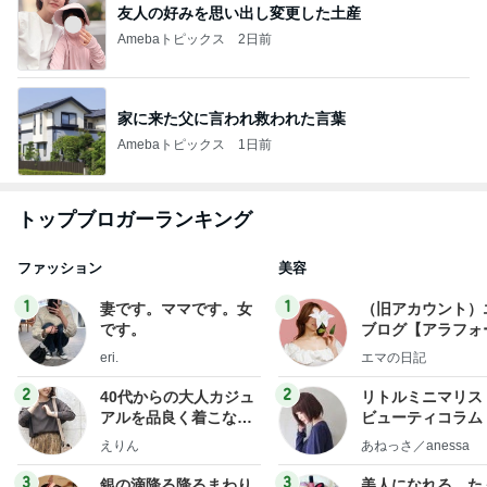
友人の好みを思い出し変更した土産
Amebaトピックス
2日前
家に来た父に言われ救われた言葉
Amebaトピックス
1日前
トップブロガーランキング
ファッション
美容
1
1
妻です。ママです。女
（旧アカウント）
です。
ブログ【アラフォ
社売却セカンドラ
eri.
エマの日記
フ】
2
2
40代からの大人カジュ
リトルミニマリス
アルを品良く着こなす
ビューティコラム 
ファッションブログ
little minimalist'
えりん
あねっさ／anessa
uty colum
3
3
銀の滴降る降るまわり
美人になれる、た