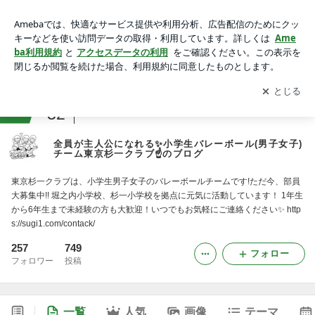
全員が主人公になれる✨小学生バレーボール(男子女子)チーム
東京杉一クラブ☝️のブログ
アプリをダウンロードして
ブログの更新通知
を受け取りまし
開く
ょう。
ranking
32
小学生ジャンル
全員が主人公になれる✨小学生バレーボール(男子女子)
チーム東京杉一クラブ☝️のブログ
東京杉一クラブは、小学生男子女子のバレーボールチームです!ただ今、部員
大募集中!! 堀之内小学校、杉一小学校を拠点に元気に活動しています！ 1年生
から6年生まで未経験の方も大歓迎！いつでもお気軽にご連絡ください✨ http
s://sugi1.com/contack/
257
749
フォロー
フォロワー
投稿
一覧
人気
画像
テーマ