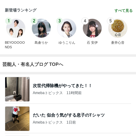
新登場ランキング
すべて見る
1
2
3
4
5
BEYOOOOO
島倉りか
ゆうこりん
石 安伊
蒼井心音
NDS
芸能人・有名人ブログ TOPへ
次世代掃除機がやってきた！！
Amebaトピックス
11時間前
だいた 似合う気がする息子のTシャツ
Amebaトピックス
1日前