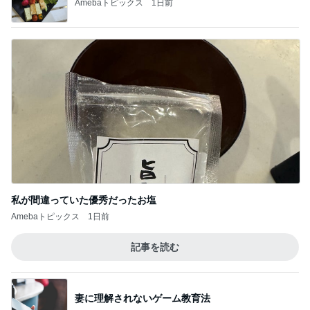
母にも褒めてもらった素敵なワンピ
Amebaトピックス
1日前
記事を読む
少し値段がネックに感じたパン
Amebaトピックス
2日前
ジャンル人気記事ランキング
ディズニーレポ
マリーアントワネット展を監修してるロンド
ンV＆A博物館のセンスの良すぎるお土産！
1