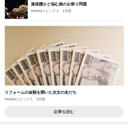
BEYOOOOO
島倉りか
ゆうこりん
石 安伊
蒼井心音
NDS