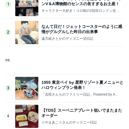
寂しいと涙した娘からの朝の見送り
Amebaトピックス
2日前
半年ぶりに再会した友人とのランチ
Amebaトピックス
1日前