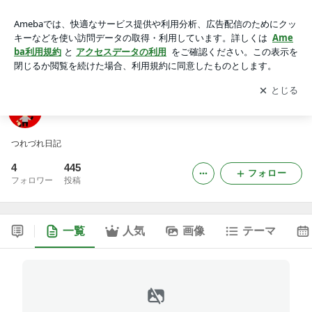
HOW次郎のつれづれ。
アプリをダウンロードして
ブログの更新通知
を受け取りまし
開く
ょう。
HOW次郎のつれづれ。
つれづれ日記
4
445
フォロー
フォロワー
投稿
一覧
人気
画像
テーマ