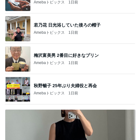
キャラクター大好き！コロ助の2回目ロンドン生活
にっき★
なんて日だ！ジェットコースターのように感
情がグルグルした昨日の出来事
2
遠方組さとかのディズニー沼日記
1955 東京ベイ by 星野リゾート夏メニューと
ハロウィンプラン発表！
3
「吉田さんちのファミリー日記」Powered by Ame
ba 吉田さんファミリーオフィシャルブログ
【TDS】スーベニアプレート狙いでまたまた
オーダー
4
☆やまあこ☆さんのディズニー日記