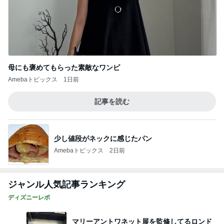
ディズニーストアのトロピカルズートピアグ
ッズ買ってきたー！
5
「吉田さんちのファミリー日記」Powered by Ame
ba 吉田さんファミリーオフィシャルブログ
このジャンルの記事をもっと見る
レジェンド松下のなんでもプレゼン！
Amebaトピックス
14時間前
家の向きを誤り始まった後悔
Amebaトピックス
1日前
隣はゆずれない猫の可愛いお顔
Amebaトピックス
1日前