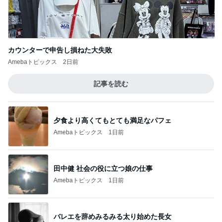
願いを込めて応募した新たなプレビュー
Amebaトピックス
1日前
記事を読む
帰宅後30分でさくっと作った夕飯
Amebaトピックス
14時間前
ママ依存が強すぎるワガママな愛犬
Amebaトピックス
1日前
友人にTiffanyだと言われるジュエリー
Amebaトピックス
19時間前