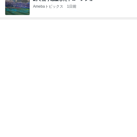
Amebaトピックス
1日前
トップブロガーランキング
料理
インテリア&DIY
1
1
栄養士ママそっち～の
おうちと暮らしの
簡単美味しいサイクル
ピ 〜HOME&LI
献立
そっち～
yuki (ドキ子）
2
2
ほんとうに必要な
ゆうき酒場
か持たない暮らし
ゆうき
ep Life Simple
yukiko
ンテリアのきろく
3
3
１００均・カルデ
毎日笑顔で過ごしたい
好き！食いしん坊
モモ母さん
らりん☆のブログ
☆きらりん☆
もっと見る