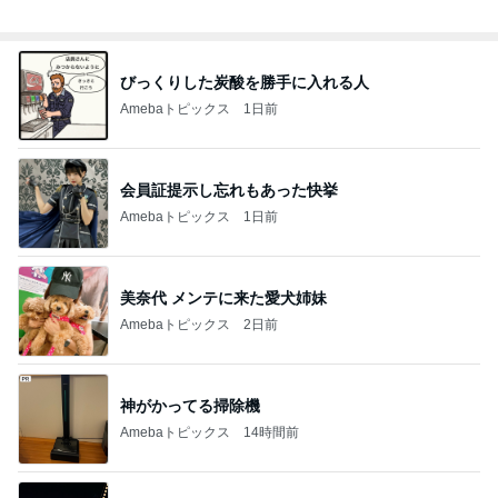
総合ランキング
すべて見る
1
2
3
市川團十郎白
小林麻央
だいたひかる
桃
クロ
猿
急上昇ランキング
すべて見る
1
2
3
4
5
デーモン閣下
片岡愛之助
林下清志(ビッ
沢田聖子
金沢克彦
グダディ)
新登場ランキング
すべて見る
1
2
3
4
5