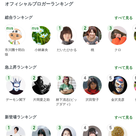
芸能人・有名人ブログ TOPへ
次世代掃除機がやってきた！！
Amebaトピックス
14時間前
アレク ずっと無視する妹のタマラ
Amebaトピックス
1日前
旦那の通院後くら寿司で昼ごはん
Amebaトピックス
1日前