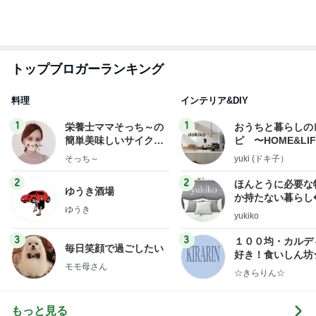
びっくりした炭酸を勝手に入れる人
Amebaトピックス
1日前
会員証提示し忘れもあった快挙
Amebaトピックス
1日前
美奈代 メンテに来た愛犬姉妹
Amebaトピックス
2日前
神がかってる掃除機
Amebaトピックス
14時間前
過保護かと悩む娘のお祭り問題