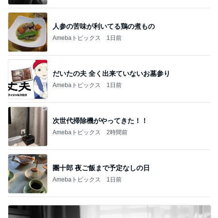
市川團十郎白
小林麻央
だいたひかる
桃
クロ
猿
急上昇ランキング
すべて見る
1
2
3
4
5
AKB48
たんぽぽ川村
北村総一朗
北別府学
OCHA NORM
エミコ
A
新登場ランキング
すべて見る
1
2
3
4
5
BEYOOOOO
ゆうこりん
島倉りか
石 安伊
蒼井心音
NDS
芸能人・有名人ブログ TOPへ