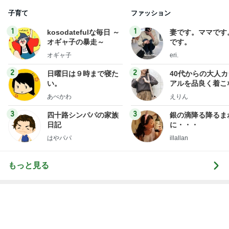
人参の苦味が利いてる鶏の煮もの
Amebaトピックス
1日前
だいたの夫 全く出来ていないお墓参り
Amebaトピックス
1日前
次世代掃除機がやってきた！！
Amebaトピックス
2時間前
團十郎 夜ご飯まで予定なしの日
Amebaトピックス
1日前