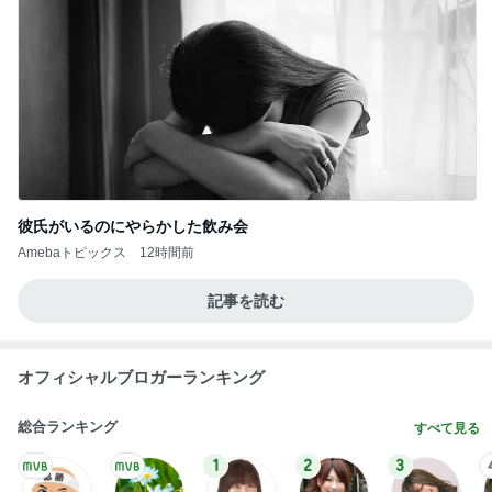
レジェンド松下のなんでもプレゼン！
Amebaトピックス
2時間前
年金だけじゃ生活できない友人の言葉
Amebaトピックス
2日前
山田邦子 宇都宮の激励会で寝落ち
Amebaトピックス
1日前
連日楽しいメンバーとのお肉祭り
Amebaトピックス
1日前
ヒデ ブログから結婚したのかと驚き