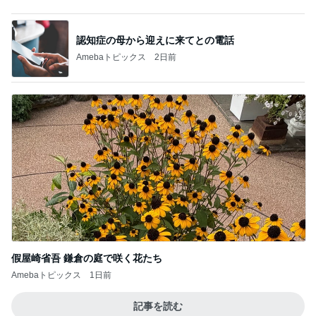
ba 吉田さんファミリーオフィシャルブログ
Disney THE MARKET 2026の人気グッズを
ご紹介っ（その2）
3
「吉田さんちのファミリー日記」Powered by Ame
ba 吉田さんファミリーオフィシャルブログ
イギリス版フリマ！カーブーツセールに行っ
てきた！！私的お宝発見☆
4
キャラクター大好き！コロ助の2回目ロンドン生活
にっき★
東京ディズニーランドとシーで嬉しいニュー
スが目白押し
5
「吉田さんちのファミリー日記」Powered by Ame
ba 吉田さんファミリーオフィシャルブログ
このジャンルの記事をもっと見る
神がかってる掃除機
Amebaトピックス
2時間前