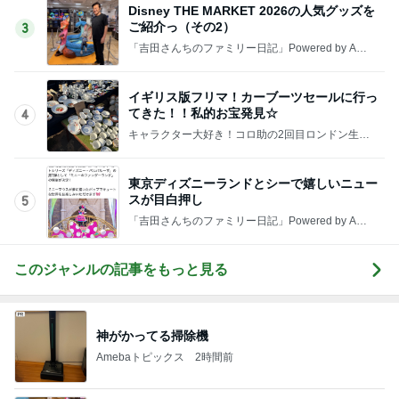
仕方なく滞在した花火大会の夜
Amebaトピックス
15時間前
記事を読む
親子で一緒に楽しめるおすすめの本
Amebaトピックス
11時間前
事実と感情止まりではない未来
Amebaトピックス
1日前
沈黙を破った公式の意味深な投稿
Amebaトピックス
1日前