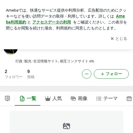
岡山の風 リンク集
アプリをダウンロードして
ブログの更新通知
を受け取りまし
開く
ょう。
岡山の風 リンク集
行政･観光･生活情報サイト､相互リンクサイト ets
2
9
フォロー
フォロワー
投稿
一覧
人気
画像
テーマ