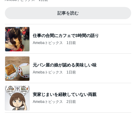
Amebaトピックス
1日前
記事を読む
髪の量が多くても安心なヘアクリップ
Amebaトピックス
1日前
ジャンル人気記事ランキング
ディズニーレポ
Disney THE MARKET 2026の人気グッズを
ご紹介っ（その1）
1
「吉田さんちのファミリー日記」Powered by Ame
ba 吉田さんファミリーオフィシャルブログ
うわ。ばかだー！ディズニーザ・マーケット
で起こした大失敗談。
2
「吉田さんちのファミリー日記」Powered by Ame