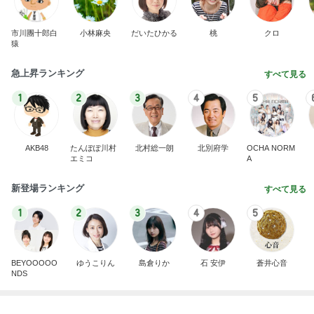
Amebaトピックス
1日前
ぷちあや 大量購入した浴衣と帯
Amebaトピックス
1日前
記事を読む
仕事の合間にカフェで3時間の語り