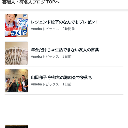
假屋崎省吾 鎌倉の庭で咲く花たち
Amebaトピックス
1日前
記事を読む
至難の業である夫婦での職探し
Amebaトピックス
1日前
日米協調介入の裏にある損得勘定
Amebaトピックス
1日前