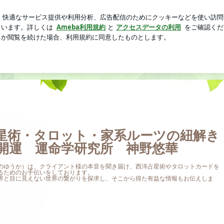
る妻の限界
芸能人ブログ
人気ブログ
新規登録
ログ
ト・家系ルーツの紐解きによる開運 運命学研究所 神野悠華
ホーム
鑑定のご案内
プロフィール
アメブロ
星術・タロット・家系ルーツの紐解き
開運 運命学研究所 神野悠華
のゆうか）は、クライアント様の本音を聞き届け、西洋占星術やタロットカードを
るためのお手伝いをしております。
界と目に見えない世界の繋がりを探求し、そこから得た有益な情報もお伝えしま