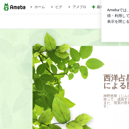
義母の料理が濃すぎ
ホーム
ピグ
アメブロ
【手しごとマーケット】出店者紹介５ | 西洋占星術・タロッ
西洋占
による
神野悠華（じん
使って、成就す
また、現実の世
す。