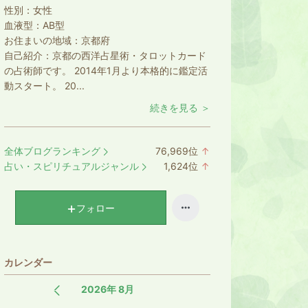
性別：
女性
血液型：
AB型
お住まいの地域：
京都府
自己紹介：
京都の西洋占星術・タロットカード
の占術師です。 2014年1月より本格的に鑑定活
動スタート。 20...
続きを見る ＞
全体ブログランキング
76,969
位
↑
ラ
占い・スピリチュアルジャンル
1,624
位
↑
ン
ラ
キ
ン
ン
キ
フォロー
グ
ン
上
グ
昇
上
カレンダー
昇
2026年 8月