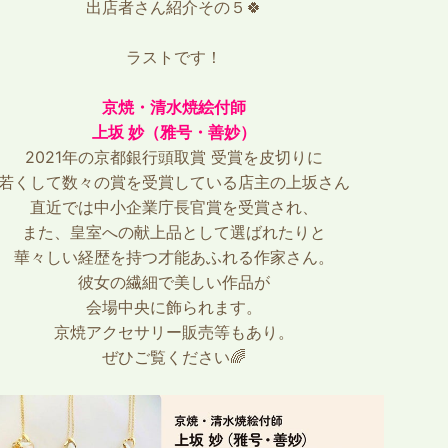
出店者さん紹介その５🍀
ラストです！
京焼・清水焼絵付師
上坂 妙（雅号・善妙）
2021年の京都銀行頭取賞 受賞を皮切りに
若くして数々の賞を受賞している店主の上坂さん
直近では中小企業庁長官賞を受賞され、
また、皇室への献上品として選ばれたりと
華々しい経歴を持つ才能あふれる作家さん。
彼女の繊細で美しい作品が
会場中央に飾られます。
京焼アクセサリー販売等もあり。
ぜひご覧ください🌈