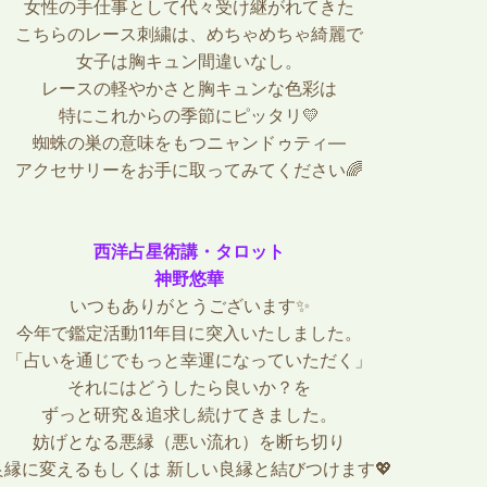
女性の手仕事として代々受け継がれてきた
こちらのレース刺繍は、めちゃめちゃ綺麗で
女子は胸キュン間違いなし。
レースの軽やかさと胸キュンな色彩は
特にこれからの季節にピッタリ💛
蜘蛛の巣の意味をもつニャンドゥティ―
アクセサリーをお手に取ってみてください🌈
西洋占星術講・タロット
神野悠華
いつもありがとうございます✨
今年で鑑定活動11年目に突入いたしました。
「占いを通じでもっと幸運になっていただく」
それにはどうしたら良いか？を
ずっと研究＆追求し続けてきました。
妨げとなる悪縁（悪い流れ）を断ち切り
良縁に変えるもしくは 新しい良縁と結びつけます💖