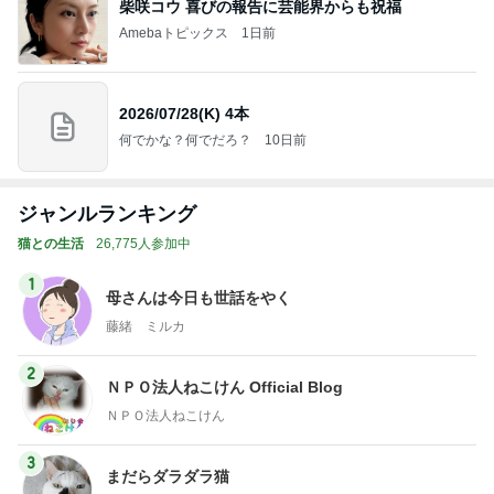
柴咲コウ 喜びの報告に芸能界からも祝福
Amebaトピックス
1日前
2026/07/28(K) 4本
何でかな？何でだろ？
10日前
ジャンルランキング
猫との生活
26,775人参加中
1
母さんは今日も世話をやく
藤緒 ミルカ
2
ＮＰＯ法人ねこけん Official Blog
ＮＰＯ法人ねこけん
3
まだらダラダラ猫