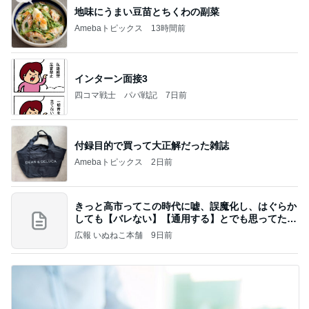
地味にうまい豆苗とちくわの副菜
Amebaトピックス
13時間前
インターン面接3
四コマ戦士 パパ戦記
7日前
付録目的で買って大正解だった雑誌
Amebaトピックス
2日前
きっと高市ってこの時代に嘘、誤魔化し、はぐらか
しても【バレない】【通用する】とでも思ってたん
だろ
広報 いぬねこ本舗
9日前