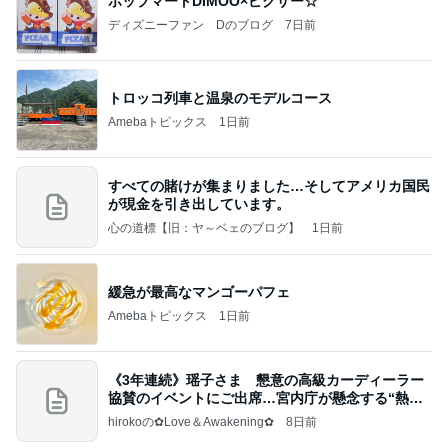
ポップマートDIMOO×ピクサー☆
ディズニーファン Dのブログ
7日前
トロッコ列車と温泉のモデルコース
Amebaトピックス
1日前
すべての賭けが集まりました…そしてアメリカ国民
が現金を引き出しています。
心の道標【旧：ヤ～ベェのブログ】
1日前
緩急が最高なマンゴーパフェ
Amebaトピックス
1日前
《3年連続》瑶子さま 懇意の高級カーディーラー
協賛のイベントにご出席…宮内庁が懸念する“熱心
すぎ
hirokoの✿Love＆Awakening✿
8日前