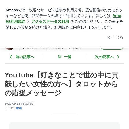
YouTube【好きなことで世の中に貢献したい女性の方へ】タロ
ットからの応援メッセージ | 西洋占星術・タロット・家系ルー
アプリをダウンロードして
ブログの更新通知
を受け取りまし
開く
ツの紐解きによる開運 運命学研究所 神野悠華
ょう。
西洋占星術・タロット・家系ルーツの紐解き
フォロー
による開運 運命学研究所 神野悠華
前の記事へ
一覧
次の記事へ
YouTube【好きなことで世の中に貢
献したい女性の方へ】タロットから
の応援メッセージ
2022-09-18 03:23:19
テーマ：
動画