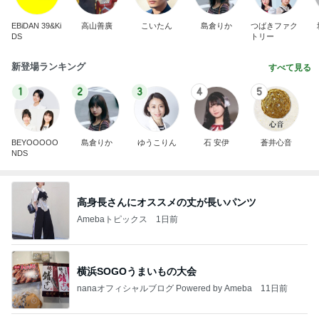
EBiDAN 39&Ki
高山善廣
こいたん
島倉りか
つばきファク
DS
トリー
新登場ランキング
すべて見る
1
2
3
4
5
BEYOOOOO
島倉りか
ゆうこりん
石 安伊
蒼井心音
NDS
高身長さんにオススメの丈が長いパンツ
Amebaトピックス
1日前
横浜SOGOうまいもの大会
nanaオフィシャルブログ Powered by Ameba
11日前