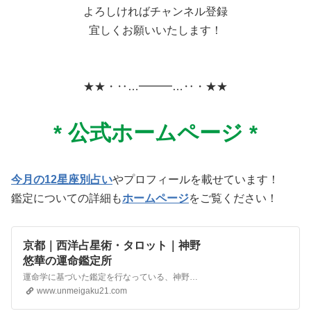
よろしければチャンネル登録
宜しくお願いいたします！
★★・‥…━━━…‥・★★
*
公式ホームページ
*
今月の12星座別占い
やプロフィールを載せています！
鑑定についての詳細も
ホームページ
をご覧ください！
京都｜西洋占星術・タロット｜神野
悠華の運命鑑定所
運命学に基づいた鑑定を行なっている、神野悠華です。京都市を中心に活動をしており、占星術やタロットで仕事や就職、人間関係など幅広い分野の鑑定を行なっています。手づくり市などのイベントでも簡易鑑定を行なっており、占い講座も定期的に開催中です。
www.unmeigaku21.com