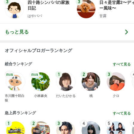
3
3
四十路シンパパの家族
日々是甘露2〜デ
日記
ー風味〜
はやパパ
甘露
もっと見る
オフィシャルブロガーランキング
総合ランキング
すべて見る
1
2
3
市川團十郎白
小林麻央
だいたひかる
桃
クロ
猿
急上昇ランキング
すべて見る
1
2
3
4
5