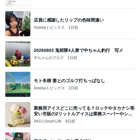
て」Powered by Ameba
店員に感謝したリップの色味間違い
Amebaトピックス
1日前
20260803 鬼郁隊4人衆で中ちゃん釣行 写メ
中ちゃんのブログ
1日前
モト冬樹 妻とのゴルフ打ちっぱなし
Amebaトピックス
2日前
業務用アイスどこに売ってる？ロッテやタカナシ等
安い市販の2リットルアイスは業務スーパーやシャ
トレ
AKO | Smart Life
8日前