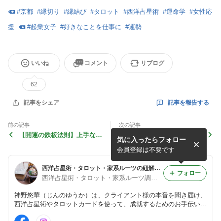
#
京都
#
縁切り
#
縁結び
#
タロット
#
西洋占星術
#
運命学
#
女性応
援
#
起業女子
#
好きなことを仕事に
#
運勢
いいね
コメント
リブログ
62
記事を報告する
記事をシェア
前の記事
次の記事
【開運の鉄板法則】上手な人
～創造性の発揮～あなたのク
気に入ったらフォロー
のものを真似する。お店の看
リエイティブさが世の中を刺
板描きに応用してみたらこう
激する！
会員登録は不要です
なった
西洋占星術・タロット・家系ルーツの紐解きによる開運 運命学研究所 神野悠華
フォロー
西洋占星術・タロット・家系ルーツ調査による開運 運命学研究所 神野悠華
神野悠華（じんのゆうか）は、クライアント様の本音を聞き届け、
西洋占星術やタロットカードを使って、成就するためのお手伝いを
しております。 また、現実の世界と目に見えない世界の繋がりを