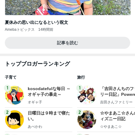
夏休みの思い出になるという呪文
Amebaトピックス
14時間前
記事を読む
トップブロガーランキング
子育て
旅行
1
1
kosodatefulな毎日 ～
「吉田さんちのフ
オギャ子の暴走～
リー日記」Powere
y Ameba 吉田さ
オギャ子
吉田さんファミリー
ミリーオフィシャ
ログ
2
2
日曜日は９時まで寝た
☆やまあこ☆さん
い。
ィズニー日記
あべかわ
☆やまあこ☆