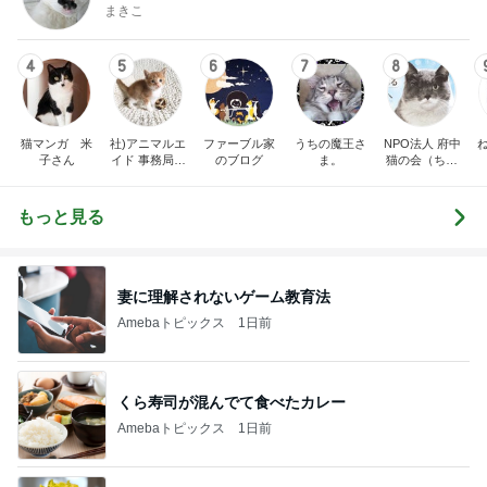
まきこ
4
5
6
7
8
猫マンガ 米
社)アニマルエ
ファーブル家
うちの魔王さ
NPO法人 府中
子さん
イド 事務局＆
のブログ
ま。
猫の会（ちゅ
みんなの日記
ー猫）
もっと見る
妻に理解されないゲーム教育法
Amebaトピックス
1日前
くら寿司が混んでて食べたカレー
Amebaトピックス
1日前