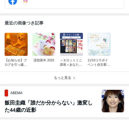
探求し、そこから得た有益な情報もお伝えします。
最近の画像つき記事
【お知らせ】ブ
謹賀新年 2025
＜タロットミニ
11/10コラボイ
ログを引っ越し
講座＞あなたは
ベント@京都 の
ます
どう読む？？
ご案内です
もっと見る
ABEMA
飯田圭織「誰だか分からない」激変し
た44歳の近影