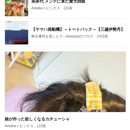
美奈代 メンテに来た愛犬姉妹
Amebaトピックス
2日前
【ヤマハ発動機】～トートバック～【三越伊勢丹】
株主優待を楽しんで～tasayuryのブログ
14日前
娘が作った欲しくなるカチューシャ
Amebaトピックス
1日前