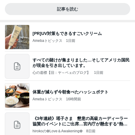
記事を読む
[PR]UV対策もできるすごいクリーム
Amebaトピックス
1日前
すべての賭けが集まりました…そしてアメリカ国民
が現金を引き出しています。
心の道標【旧：ヤ～ベェのブログ】
1日前
体重が減らず今朝食べたハッシュポテト
Amebaトピックス
16時間前
《3年連続》瑶子さま 懇意の高級カーディーラー
協賛のイベントにご出席…宮内庁が懸念する“熱心
すぎ
hirokoの✿Love＆Awakening✿
8日前