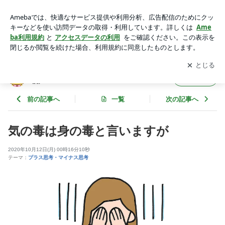
気の毒は身の毒と言いますが | サードアイ 本音をずばり！ po
wered by Ameba
アプリをダウンロードして
ブログの更新通知
を受け取りまし
開く
ょう。
サードアイ 本音をずばり！ powered by Ame
フォロー
ba
前の記事へ
一覧
次の記事へ
気の毒は身の毒と言いますが
2020年10月12日(月) 00時16分10秒
テーマ：
プラス思考・マイナス思考