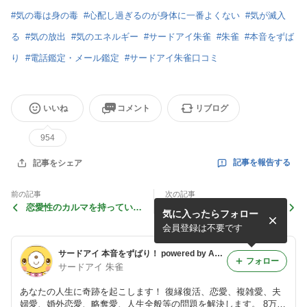
#
気の毒は身の毒
#
心配し過ぎるのが身体に一番よくない
#
気が滅入
る
#
気の放出
#
気のエネルギー
#
サードアイ朱雀
#
朱雀
#
本音をずば
り
#
電話鑑定・メール鑑定
#
サードアイ朱雀口コミ
いいね
コメント
リブログ
954
記事を報告する
記事をシェア
前の記事
次の記事
恋愛性のカルマを持っている
いつもいつもお相手の気持ち
気に入ったらフォロー
方は
ばかり気にしていると
会員登録は不要です
サードアイ 本音をずばり！ powered by Ameba
フォロー
サードアイ 朱雀
あなたの人生に奇跡を起こします！ 復縁復活、恋愛、複雑愛、夫
婦愛、婚外恋愛、略奪愛、人生全般等の問題を解決します。 8万件