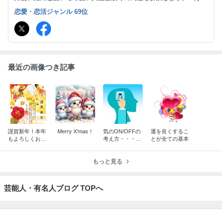
（私一人で）を超える実績の鑑定！脅威の的中率！脅威の願望成就
恋愛・恋活ジャンル 69位
率！を誇ります。真言密教 朱雀流気功 朱雀流行法 朱雀流秘術 霊
視･霊感鑑定
最近の画像つき記事
謹賀新年！本年
Merry X'mas！
気のON/OFFの
運を良くするこ
もよろしくお願
考え方・・・秘
とが全ての基本
いいたします！
術関連
もっと見る
芸能人・有名人ブログ TOPへ