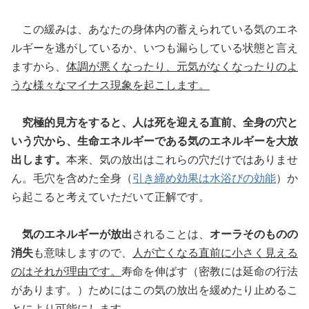
この緩みは、あなたの身体内の蓄えられている気のエネ
ルギーを逃がしているか、いつも漏らしている状態と言え
ますから、
体調が悪くなったり、元気がなくなったりのよ
うな様々なマイナス現象を起こします。
究極的見方をすると、人は死を迎える直前、全身の穴と
いう穴から、生命エネルギーである気のエネルギーを大放
出します。
本来、気の放出はこれらの穴だけではありませ
ん。毛穴を含めた全身（
引き締め効果は水浴びの効能
）か
ら起こると考えていただいて正解です。
気のエネルギーが放出
されることは、
オーラそのものの
消失
も意味しますので、
人が亡くなる直前に小さく見える
のはそれが理由です。
寿命を伸ばす（密教には延命の行法
があります。）ためにはこの気の放出を緩めたり止めるこ
とにより可能にします。