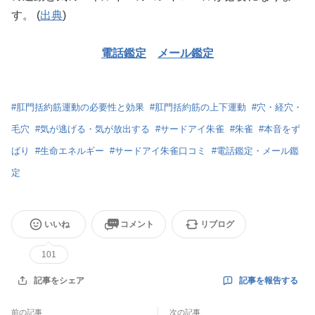
す。 (
出典
)
電話鑑定
メール鑑定
#
肛門括約筋運動の必要性と効果
#
肛門括約筋の上下運動
#
穴・経穴・
毛穴
#
気が逃げる・気が放出する
#
サードアイ朱雀
#
朱雀
#
本音をず
ばり
#
生命エネルギー
#
サードアイ朱雀口コミ
#
電話鑑定・メール鑑
定
いいね
コメント
リブログ
101
記事を報告する
記事をシェア
前の記事
次の記事