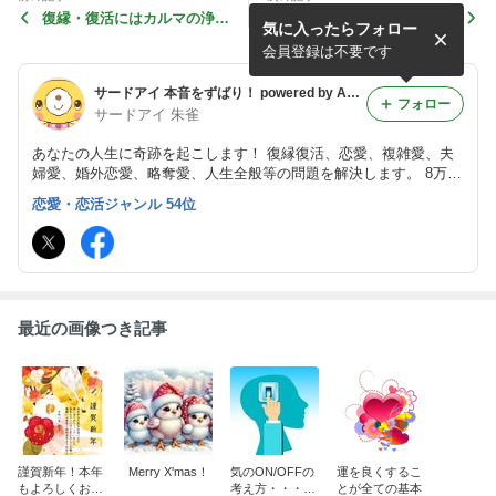
復縁・復活にはカルマの浄化
長期間の交際で進展がない方
気に入ったらフォロー
が必須条件
へ
会員登録は不要です
サードアイ 本音をずばり！ powered by Ameba
フォロー
サードアイ 朱雀
あなたの人生に奇跡を起こします！ 復縁復活、恋愛、複雑愛、夫
婦愛、婚外恋愛、略奪愛、人生全般等の問題を解決します。 8万件
（私一人で）を超える実績の鑑定！脅威の的中率！脅威の願望成就
恋愛・恋活ジャンル 54位
率！を誇ります。真言密教 朱雀流気功 朱雀流行法 朱雀流秘術 霊
視･霊感鑑定
最近の画像つき記事
謹賀新年！本年
Merry X'mas！
気のON/OFFの
運を良くするこ
もよろしくお願
考え方・・・秘
とが全ての基本