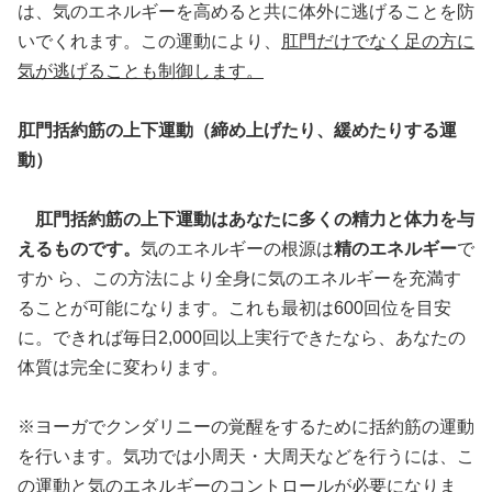
は、気のエネルギーを高めると共に体外に逃げることを防
いでくれます。この運動により、
肛門だけでなく足の方に
気が逃げることも制御します。
肛門括約筋の上下運動（締め上げたり、緩めたりする運
動）
肛門括約筋の上下運動はあなたに多くの精力と体力を与
えるものです。
気のエネルギーの根源は
精のエネルギー
で
すか ら、この方法により全身に気のエネルギーを充満す
ることが可能になります。これも最初は600回位を目安
に。できれば毎日2,000回以上実行できたなら、あなたの
体質は完全に変わります。
※ヨーガでクンダリニーの覚醒をするために括約筋の運動
を行います。気功では小周天・大周天などを行うには、こ
の運動と気のエネルギーのコントロールが必要になりま