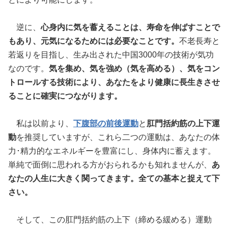
逆に、
心身内に気を蓄えることは、寿命を伸ばすことで
もあり、元気になるためには必要なことです。
不老長寿と
若返りを目指し、生み出された中国3000年の技術が気功
なのです。
気を集め、気を強め（気を高める）、気をコン
トロールする技術により、あなたをより健康に長生きさせ
ることに確実につながります。
私は以前より、
下腹部の前後運動
と
肛門括約筋の上下運
動
を推奨していますが、これら二つの運動は、あなたの体
力･精力的なエネルギーを豊富にし、身体内に蓄えます。
単純で面倒に思われる方がおられるかも知れませんが、
あ
なたの人生に大きく関ってきます。全ての基本と捉えて下
さい。
そして、この肛門括約筋の上下（締める緩める）運動