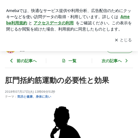
肛門括約筋運動の必要性と効果 | サードアイ 本音をずばり！ p
owered by Ameba
アプリをダウンロードして
ブログの更新通知
を受け取りまし
開く
ょう。
サードアイ 本音をずばり！ powered by Ame
フォロー
ba
前の記事へ
一覧
次の記事へ
肛門括約筋運動の必要性と効果
2018年07月17日(火) 13時09分51秒
テーマ：
気功と健康、身体に良い