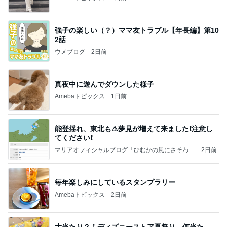
強子の楽しい（？）ママ友トラブル【年長編】第10
2話
ウメブログ
2日前
真夜中に遊んでダウンした様子
Amebaトピックス
1日前
能登揺れ、東北も⚠️夢見が増えて来ました❗️注意し
てください❗️
マリアオフィシャルブログ「ひむかの風にさそわれ
2日前
て」Powered by Ameba
毎年楽しみにしているスタンプラリー
Amebaトピックス
2日前
大当たり？！ディズニーストア夏祭り…何当た