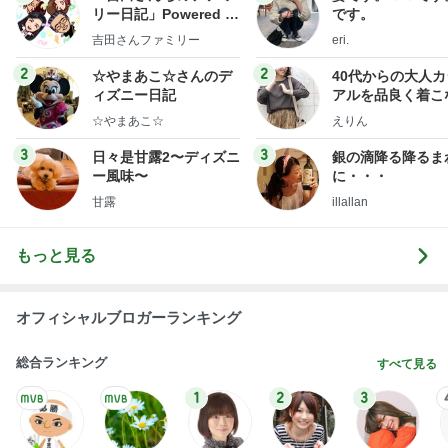
リー日記」Powered b
です。
y Ameba 吉田さんファ
吉田さんファミリー
eri.
ミリーオフィシャルブ
ログ
2
2
☆やまあこ☆さんのデ
40代からの大人
ィズニー日記
アルを品良く着こ
ファッションブロ
☆やまあこ☆
えりん
3
3
日々是甘露2〜ディズニ
銀の滴降る降るま
ー風味〜
に・・・
甘露
illallan
もっと見る
オフィシャルブロガーランキング
総合ランキング
すべて見る
1
2
3