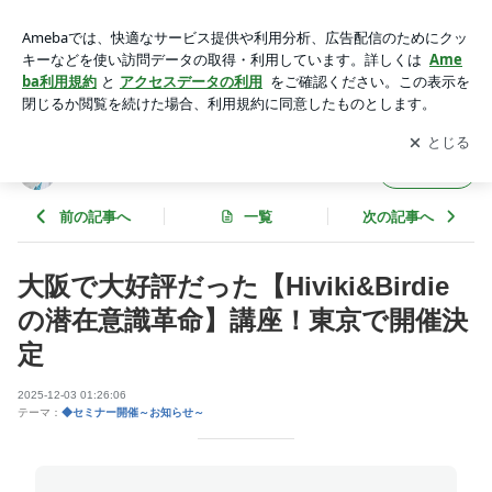
大阪で大好評だった【Hiviki&Birdieの潜在意識革命】講座！東
京で開催決定 | HOLOS宇宙学
アプリをダウンロードして
ブログの更新通知
を受け取りまし
開く
ょう。
HOLOS宇宙学
フォロー
前の記事へ
一覧
次の記事へ
大阪で大好評だった【Hiviki&Birdie
の潜在意識革命】講座！東京で開催決
定
2025-12-03 01:26:06
テーマ：
◆セミナー開催～お知らせ～