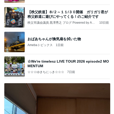
【秩父鉄道】８/２～１１/３０開催 ガリガリ君が
秩父鉄道に遊びにやってくる！のご紹介です
秩父市議会議員 黒澤秀之 ブログ Powered by Ame
10日前
ba
おばあちゃんが換気扇を拭いた物
Amebaトピックス
1日前
☆We're timelesz LIVE TOUR 2026 episode2 MO
MENTUM
☆☆☆ゆきちにっき☆☆☆
7日前