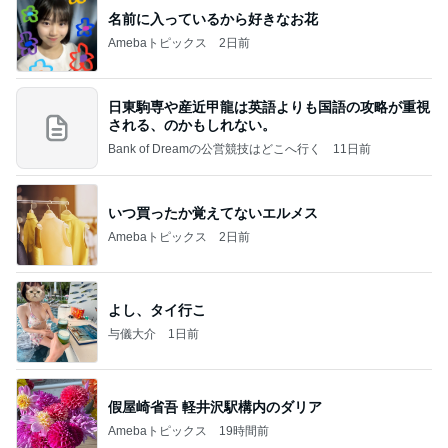
名前に入っているから好きなお花
Amebaトピックス
2日前
日東駒専や産近甲龍は英語よりも国語の攻略が重視
される、のかもしれない。
Bank of Dreamの公営競技はどこへ行く
11日前
いつ買ったか覚えてないエルメス
Amebaトピックス
2日前
よし、タイ行こ
与儀大介
1日前
假屋崎省吾 軽井沢駅構内のダリア
Amebaトピックス
19時間前