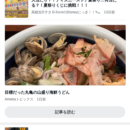
る？！夏祭りくじに挑戦！！！
高校生Dヲタ Ꭰ-ᎮꭵꭹꭴのDisneyにっき！！✎ܚ
13日前
目標だった丸亀の山盛り海鮮うどん
Amebaトピックス
1日前
記事を読む