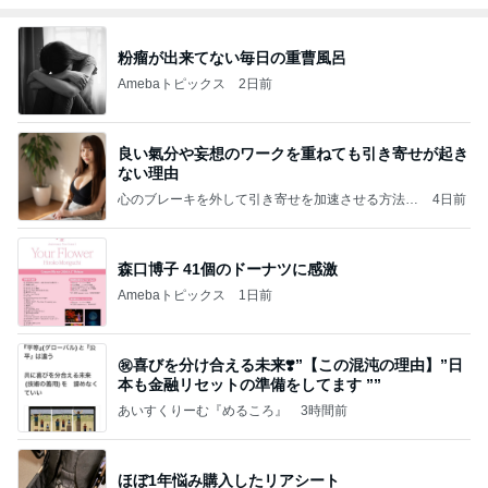
粉瘤が出来てない毎日の重曹風呂
Amebaトピックス
2日前
良い氣分や妄想のワークを重ねても引き寄せが起き
ない理由
心のブレーキを外して引き寄せを加速させる方法：
4日前
引き寄せ研究所
森口博子 41個のドーナツに感激
Amebaトピックス
1日前
㊗️喜びを分け合える未来❣️”【この混沌の理由】”⽇
本も⾦融リセットの準備をしてます ””
あいすくりーむ『めるころ』
3時間前
ほぼ1年悩み購入したリアシート