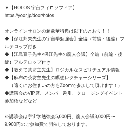
▼【HOLOS 宇宙フィロソフィア】
https://yoor.jp/door/holos
オンラインサロンの超豪華特典は以下のとおり！！
◆【保江邦夫先生の宇宙学勉強会】全編（前編・後編）フ
ルテロップ付き
◆【江島直子先生×保江先生の龍人会議】全編（前編・後
編）フルテロップ付き
◆【教えて茶坊主先生】ロジカルなスピリチュアル情報
◆【麻布の茶坊主先生の瞑想レクチャーシリーズ】
（遠くにお住まいの方もZoomで参加して頂けます！）
◆講演会のVIP席、メンバー割引、クロージングイベント
参加権などなど
※講演会は宇宙学勉強会5,000円、龍人会議8,000円〜
9,900円のご参加費で開催しております。