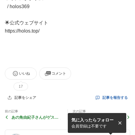
/ holos369
🌟公式ウェブサイト
https://holos.top/
いいね
コメント
17
記事を報告する
記事をシェア
前の記事
次の記事
あの角由紀子さんがゲス
関西地区の方に朗報！メンバ
気に入ったらフォロー
ト！！リニューアル【保江先
ー特典のWSを一般受付中
生の宇宙学勉強会】受付中！
【茶坊主先生の瞑想会】
会員登録は不要です