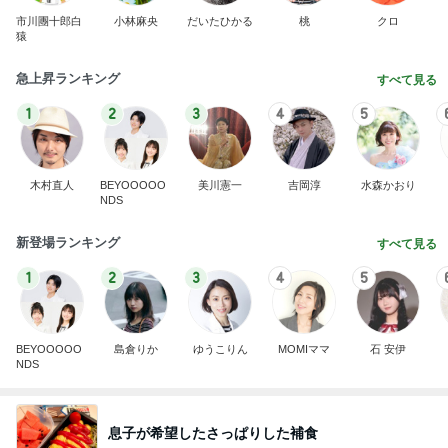
市川團十郎白
小林麻央
だいたひかる
桃
クロ
猿
急上昇ランキング
すべて見る
1
2
3
4
5
木村直人
BEYOOOOO
美川憲一
吉岡淳
水森かおり
NDS
新登場ランキング
すべて見る
1
2
3
4
5
BEYOOOOO
島倉りか
ゆうこりん
MOMIママ
石 安伊
NDS
息子が希望したさっぱりした補食