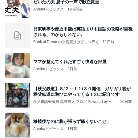
だいたの夫 息子の一声で献立変更
Amebaトピックス
19時間前
日東駒専や産近甲龍は英語よりも国語の攻略が重視
される、のかもしれない。
Bank of Dreamの公営競技はどこへ行く
11日前
ママが整えてくれたすごく快適な部屋
Amebaトピックス
2日前
【秩父鉄道】８/２～１１/３０開催 ガリガリ君が
秩父鉄道に遊びにやってくる！のご紹介です
秩父市議会議員 黒澤秀之 ブログ Powered by Ame
10日前
ba
移植後なのに胸が張らず痛くないこと
Amebaトピックス
1日前