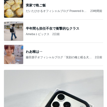
実家で晩ご飯
だいたひかるオフィシャルブログ Powered by
23時間前
Ameba
半年間も担任不在で衝撃的なクラス
Amebaトピックス
2日前
わあ喉は‥
藤田朋子オフィシャルブログ「笑顔の種と眠る犬」
2日前
Powered by Ameba