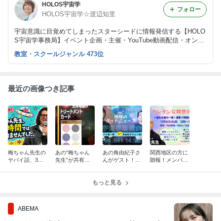
HOLOS宇宙学
フォロー
HOLOS宇宙学☆渡辺知里
宇宙意識に目覚めてしまったスターシードに情報発信する【HOLO
S宇宙学事務局】イベント企画・主催・YouTube動画配信・オンラ
インサロン運営をしております。
教室・スクールジャンル 473位
最近の画像つき記事
梅ちゃん先生の
あの“梅ちゃん
あの角由紀子さ
関西地区の方に
ヤバイ話、3時
先生”が共有し
んがゲスト！！
朗報！メンバー
間では足りませ
てくれる「体外
リニューアル
特典のWSを一
んでした✨
離脱」とか「超
【保江先生の宇
般受付中【茶坊
人脳」とか。
もっと見る
宙学勉強会】受
主先生の瞑想
付中！
会】
ABEMA