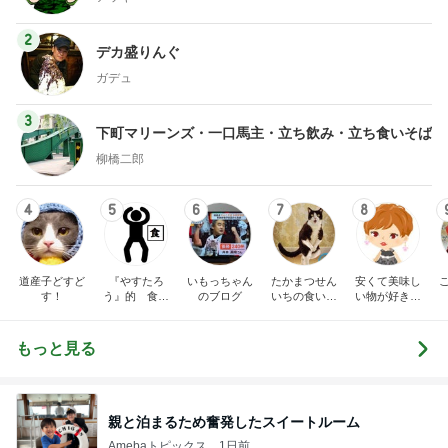
2
デカ盛りんぐ
ガデュ
3
下町マリーンズ・一口馬主・立ち飲み・立ち食いそば
柳橋二郎
4
5
6
7
8
道産子どすど
『やすたろ
いもっちゃん
たかまつせん
安くて美味し
す！
う』的 食の
のブログ
いちの食い散
い物が好き☆
備忘録
らかし日記
彡
もっと見る
親と泊まるため奮発したスイートルーム
Amebaトピックス
1日前