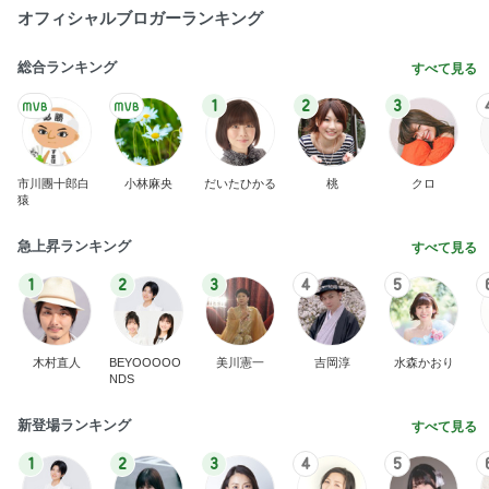
オフィシャルブロガーランキング
総合ランキング
すべて見る
1
2
3
市川團十郎白
小林麻央
だいたひかる
桃
クロ
猿
急上昇ランキング
すべて見る
1
2
3
4
5
木村直人
BEYOOOOO
美川憲一
吉岡淳
水森かおり
NDS
新登場ランキング
すべて見る
1
2
3
4
5