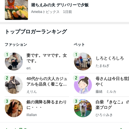
堀ちえみの夫 デリバリーで夕飯
Amebaトピックス
1日前
トップブロガーランキング
ファッション
ペット
1
1
妻です。ママです。女
しろとくろしろ
です。
たまねぎ
eri.
2
2
40代からの大人カジュ
母さんは今日も世
アルを品良く着こなす
やく
ファッションブログ
えりん
藤緒 ミルカ
3
3
銀の滴降る降るまわり
白柴 『きなこ』 
に・・・
楽ブログ
illallan
ひろ☆みき