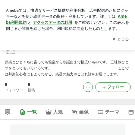
邦楽ジャーナル 邦楽ことはじめ
アプリをダウンロードして
ブログの更新通知
を受け取りまし
開く
ょう。
邦楽ジャーナル 邦楽ことはじめ
邦楽とひとくちに言っても雅楽から歌謡曲まで幅広いものです。 三味線ひと
つをとってもいろいろです。 ここで
は邦楽初心者にもよくわかる、楽器の魅力やこぼれ話をお届けします。
9
6
フォロー
フォロワー
投稿
一覧
人気
画像
テーマ