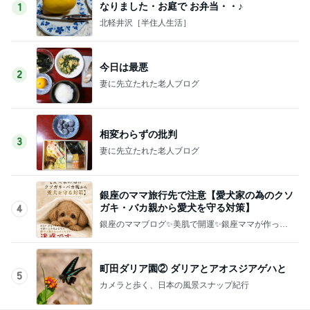
なりました・お庭で お弁当・・♪
1
北軽井沢［半住人生活］
今日は最悪
2
妻に先立たれた老人ブログ
相変わらずの批判
3
妻に先立たれた老人ブログ
銀座のママ旅行先で注意【愛犬家の為のクソ
ガキ・バカ親から愛犬を守る対策】
4
銀座のママブログ✨美肌で開運✨銀座ママが作った
化粧品✨銀座クラブ高嶋25歳で開店✨高嶋りえ子
お着物でエルメス バーキン コーデ
町田ダリア園② ダリアとアオスジアゲハと
5
カメラと歩く、日本の風景スナップ紀行