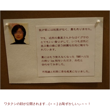
ワタクシの顔が公開されます…(＞＜;) お恥ずかしいぃ～～！