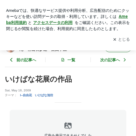
いけばな花展の作品 | 欲張りフラワー教室～東京渋谷区恵比寿
広尾・青山表参道・自由ヶ丘
アプリをダウンロードして
ブログの更新通知
を受け取りまし
開く
ょう。
欲張りフラワー教室～東京渋谷区恵比寿広
フォロー
尾・青山表参道・自由ヶ丘
前の記事へ
一覧
次の記事へ
いけばな花展の作品
Sat, May 16, 2009
テーマ：
l--自由花 いけばな池坊
広告を表示できませんでした