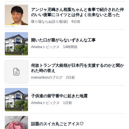
アンジャ児嶋さん相葉ちゃんと食事で紹介された仲
のいい後輩にコイツとは仲よく出来ないと思った
喋り場ならぬ語り場(仮)
9日前
開いた口が塞がらないずさんな工事
Amebaトピックス
14時間前
何故トランプ大統領が日本円を支援するのかと聞か
れた時の答え
nokoarikonのブログ
2日前
子供達の留守番中に起きた地震
Amebaトピックス
1日前
話題のスイカ丸ごとアイス♡