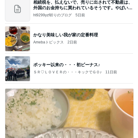
相続税を、払えないで、売りに出されて不動産は、
外国のお金持ちに買われているそうです。やばいで
すよ
ht9299yzf祈りのブログ
5日前
かなり美味しい我が家の定番料理
Amebaトピックス
2日前
ポッキー以来の・・・初ビーナス♪
ＳＲ♡ＬＯＶＥＲの・・・キックでＧＯ♪
11日前