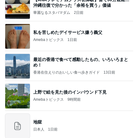
沖縄往復で分かった「余裕を買う」価値
華麗なるスタバマダム
2日前
私を苦しめたデイサービス嫌う義父
Amebaトピックス
1日前
最近の香港で食べて感動したもの、いろいろまと
め！
香港在住えりのおいしい食べ歩きガイド
13日前
上野で絵を見た後のインバウンド下見
Amebaトピックス
9時間前
地獄
日本人
1日前