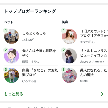
トップブロガーランキング
ペット
美容
1
1
（旧アカウント）
しろとくろしろ
ブログ【アラフォ
たまねぎ
社売却セカンドラ
エマの日記
フ】
2
2
母さんは今日も世話を
リトルミニマリス
やく
ビューティコラム 
little minimalist'
藤緒 ミルカ
あねっさ／anessa
uty colum
3
3
白柴 『きなこ』 のお気
美人になれる、た
楽ブログ
んの魔法
ひろ☆みき
hiromi
もっと見る