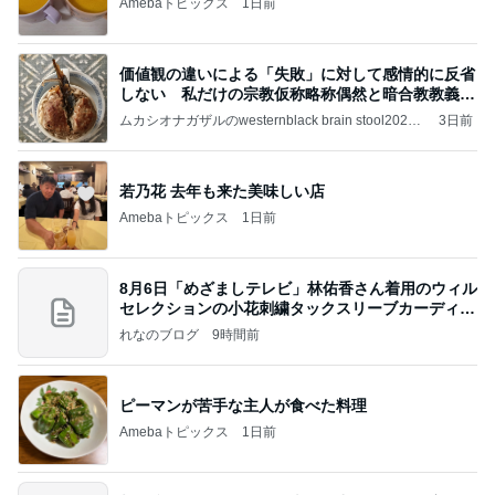
Amebaトピックス
1日前
価値観の違いによる「失敗」に対して感情的に反省
しない 私だけの宗教仮称略称偶然と暗合教教義候
補
ムカシオナガザルのwesternblack brain stool2024
3日前
年（令和6）11月25日以来減酒断煙再開ムカシオナ
ガザル
若乃花 去年も来た美味しい店
Amebaトピックス
1日前
8月6日「めざましテレビ」林佑香さん着用のウィル
セレクションの小花刺繍タックスリーブカーディガ
ン
れなのブログ
9時間前
ピーマンが苦手な主人が食べた料理
Amebaトピックス
1日前