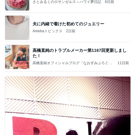
さとみるくのロサンゼルス⇔ハワイ夢日記
6日前
夫に内緒で着けた初めてのジュエリー
Amebaトピックス
2日前
高橋直純のトラブルメーカー第1167回更新しまし
た！
高橋直純オフィシャルブログ「なおずみぶろぐ」
11日前
Powered by Ameba