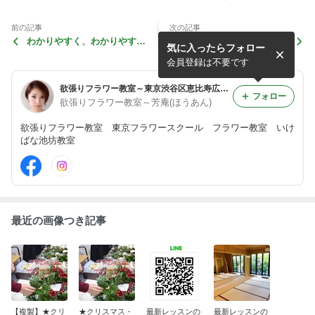
前の記事
次の記事
わかりやすく、わかりやす
犬にはあま～い♪
気に入ったらフォロー
く、
会員登録は不要です
欲張りフラワー教室～東京渋谷区恵比寿広尾・青山表参道・自由ヶ丘
フォロー
欲張りフラワー教室～芳庵(ほうあん)
欲張りフラワー教室 東京フラワースクール フラワー教室 いけ
ばな池坊教室
最近の画像つき記事
【複製】★クリ
★クリスマス・
最新レッスンの
最新レッスンの