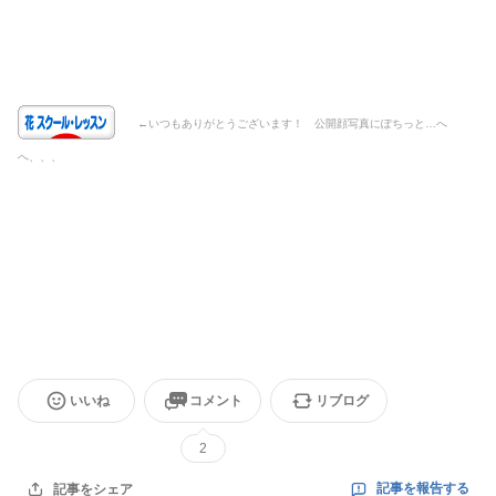
←いつもありがとうございます！ 公開顔写真にぽちっと…へ
へ、、、
恵比寿広尾 いけばな フラワーアレンジメント フェアリーブルーミング 体験
レッスン プリザーブドフラワー
いいね
コメント
リブログ
2
記事を報告する
記事をシェア