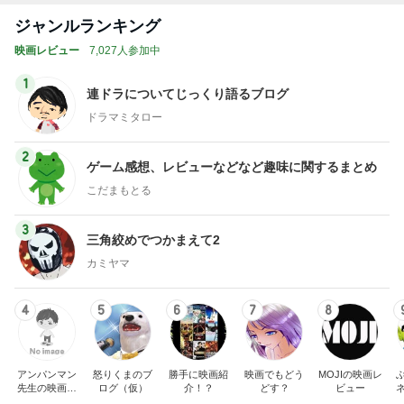
ジャンルランキング
映画レビュー
7,027人参加中
1
連ドラについてじっくり語るブログ
ドラマミタロー
2
ゲーム感想、レビューなどなど趣味に関するまとめ
こだまもとる
3
三角絞めでつかまえて2
カミヤマ
4
5
6
7
8
アンパンマン
怒りくまのブ
勝手に映画紹
映画でもどう
MOJIの映画レ
先生の映画講
ログ（仮）
介！？
どす？
ビュー
座