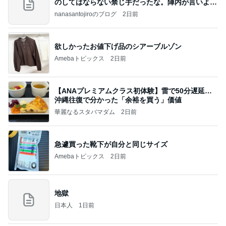
のしてはならない禁じ手だったな。陣内が言いよる
のよ
nanasantojiroのブログ
2日前
欲しかったお値下げ品のシアーブルゾン
Amebaトピックス
2日前
【ANAプレミアムクラス初体験】雷で50分遅延…
沖縄往復で分かった「余裕を買う」価値
華麗なるスタバマダム
2日前
急遽買った靴下が自分と同じサイズ
Amebaトピックス
2日前
地獄
日本人
1日前