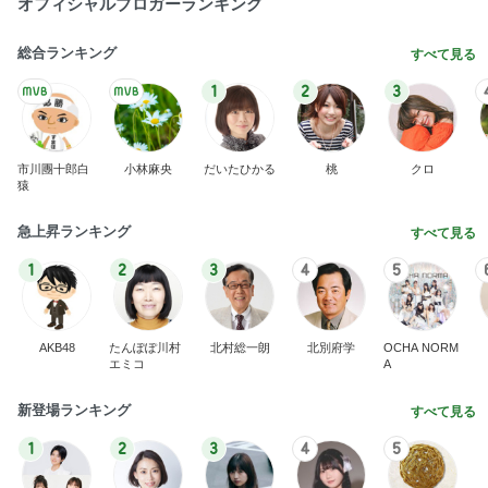
オフィシャルブロガーランキング
総合ランキング
すべて見る
1
2
3
市川團十郎白
小林麻央
だいたひかる
桃
クロ
猿
急上昇ランキング
すべて見る
1
2
3
4
5
AKB48
たんぽぽ川村
北村総一朗
北別府学
OCHA NORM
エミコ
A
新登場ランキング
すべて見る
1
2
3
4
5