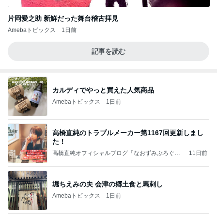
片岡愛之助 新鮮だった舞台稽古拝見
Amebaトピックス
1日前
記事を読む
カルディでやっと買えた人気商品
Amebaトピックス
1日前
高橋直純のトラブルメーカー第1167回更新しまし
た！
高橋直純オフィシャルブログ「なおずみぶろぐ」
11日前
Powered by Ameba
堀ちえみの夫 会津の郷土食と馬刺し
Amebaトピックス
1日前