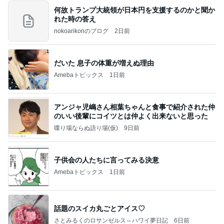
何故トランプ大統領が日本円を支援するのかと聞か
れた時の答え
nokoarikonのブログ
2日前
だいた 息子の体重が増えぬ理由
Amebaトピックス
1日前
アンジャ児嶋さん相葉ちゃんと食事で紹介された仲
のいい後輩にコイツとは仲よく出来ないと思った
喋り場ならぬ語り場(仮)
9日前
子供会の人たちに言ってみる決意
Amebaトピックス
1日前
話題のスイカ丸ごとアイス♡
さとみるくのロサンゼルス⇔ハワイ夢日記
6日前