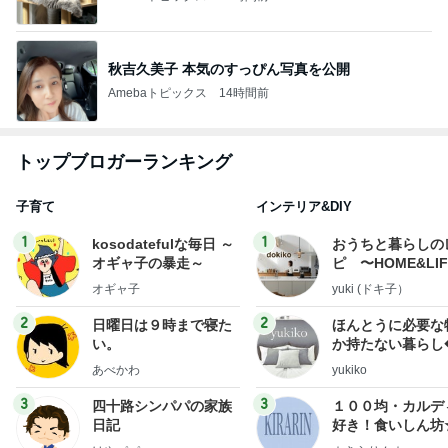
秋吉久美子 本気のすっぴん写真を公開
Amebaトピックス
14時間前
トップブロガーランキング
子育て
インテリア&DIY
1
1
kosodatefulな毎日 ～
おうちと暮らしの
オギャ子の暴走～
ピ 〜HOME&LI
オギャ子
yuki (ドキ子）
2
2
日曜日は９時まで寝た
ほんとうに必要な
い。
か持たない暮らし
ep Life Simple
あべかわ
yukiko
ンテリアのきろく
3
3
四十路シンパパの家族
１００均・カルデ
日記
好き！食いしん坊
らりん☆のブログ