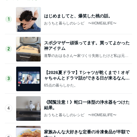
はじめましてと、爆笑した桃の話。
1
おうちと暮らしのレシピ 〜HOME&LIFE〜
スポ少マザー頑張ってます。買ってよかった
神アイテム
2
進撃のおはるさん〜家づくり失敗したけど私は元気
です〜
【2026夏ドラマ】Tシャツが乾くまで！オギ
ャちゃんとドラマ話ができる日が来るなん
3
て！
65点の暮らしかた。
《閲覧注意！》蛇口一体型の浄水器をつけた
結果。
4
おうちと暮らしのレシピ 〜HOME&LIFE〜
家族みんな大好きな定番の冷凍食品が半額で