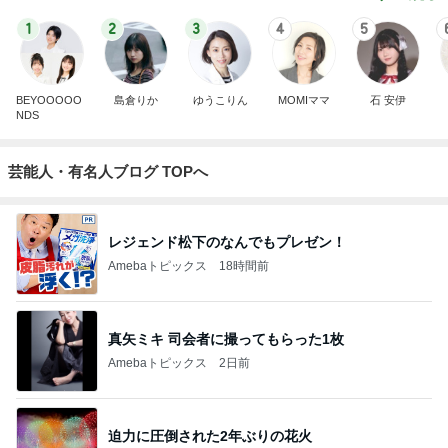
1
2
3
4
5
BEYOOOOO
島倉りか
ゆうこりん
MOMIママ
石 安伊
NDS
芸能人・有名人ブログ TOPへ
レジェンド松下のなんでもプレゼン！
Amebaトピックス
18時間前
真矢ミキ 司会者に撮ってもらった1枚
Amebaトピックス
2日前
迫力に圧倒された2年ぶりの花火