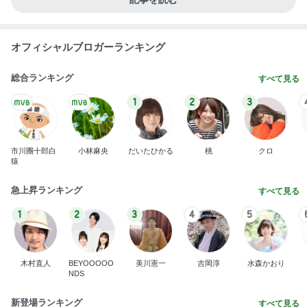
オフィシャルブロガーランキング
総合ランキング
すべて見る
1
2
3
市川團十郎白
小林麻央
だいたひかる
桃
クロ
猿
急上昇ランキング
すべて見る
1
2
3
4
5
木村直人
BEYOOOOO
美川憲一
吉岡淳
水森かおり
NDS
新登場ランキング
すべて見る