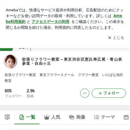
欲張りフラワー教室～東京渋谷区恵比寿広尾・青山表参道・自
由ヶ丘
アプリをダウンロードして
ブログの更新通知
を受け取りまし
開く
ょう。
ranking
教室・スクールジャンル
834
欲張りフラワー教室～東京渋谷区恵比寿広尾・青山表
参道・自由ヶ丘
欲張りフラワー教室 東京フラワースクール フラワー教室 いけばな池坊
教室
605
2.9k
フォロー
フォロワー
投稿
一覧
人気
画像
テーマ