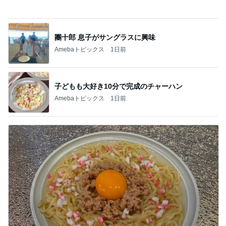
Amebaトピックス
1日前
堀ちえみの夫 納豆喜多方ラーメン
Amebaトピックス
15時間前
記事を読む
堀ちえみ 家族と憩いの鶏すき