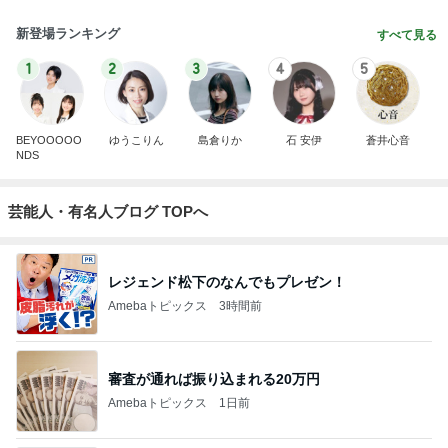
新登場ランキング
すべて見る
1
2
3
4
5
BEYOOOOO
ゆうこりん
島倉りか
石 安伊
蒼井心音
NDS
芸能人・有名人ブログ TOPへ
レジェンド松下のなんでもプレゼン！
Amebaトピックス
3時間前
審査が通れば振り込まれる20万円
Amebaトピックス
1日前