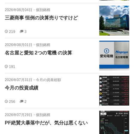
2026年08月04日
・
個別銘柄
三菱商事 恒例の決算売りですけど
219
3
2026年08月01日
・
個別銘柄
名古屋と愛知 2つの電機 の決算
191
2026年07月31日
・
今月の資産総額
今月の投資成績
256
2
2026年07月29日
・
個別銘柄
PF絶賛大暴落中だが、気分は悪くない