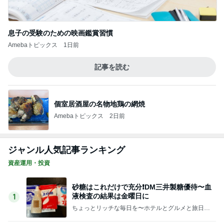
個室居酒屋の名物地鶏の網焼
Amebaトピックス
2日前
ジャンル人気記事ランキング
資産運用・投資
砂糖はこれだけで充分❗️DM三井製糖優待〜血
液検査の結果は金曜日に
1
ちょっとリッチな毎日を〜ホテルとグルメと旅日
記〜
気づいたら370万円も購入していたメモリ株
(llﾟ艸ﾟll)
2
インデックス投信で億り人になった主婦