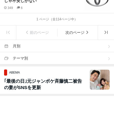
しゃ不安しかない
349
6
1
ページ（全
114
ページ中）
前のページ
次のページ
月別
テーマ別
ABEMA
｢最後の日｣元ジャンポケ斉藤慎二被告
の妻がSNSを更新