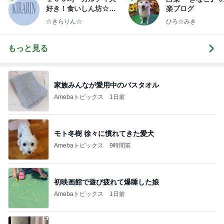
好き！食いしん坊☆き
楽ブログ
らりん☆のブログ
☆きらりん☆
ひろ☆みき
もっと見る
家族みんなが愛用中のバスタオル
Amebaトピックス
1日前
モト冬樹 徐々に慣れてきた愛犬
Amebaトピックス
9時間前
初映画館で遊び疲れて爆睡した娘
Amebaトピックス
1日前