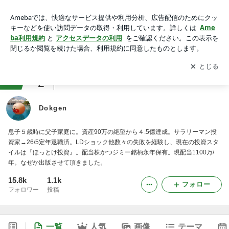
Dokgen
アプリをダウンロードして
ブログの更新通知
を受け取りまし
開く
ょう。
ranking
2
資産運用・投資ジャンル
Dokgen
息子５歳時に父子家庭に。資産90万の絶望から４.5億達成。サラリーマン投
資家→26/5定年退職済。LDショック他数々の失敗を経験し、現在の投資スタ
イルは『ほっとけ投資』。配当株かつジミー銘柄永年保有。現配当1100万/
年。なぜか出版させて頂きました。
15.8k
1.1k
フォロー
フォロワー
投稿
一覧
人気
画像
テーマ