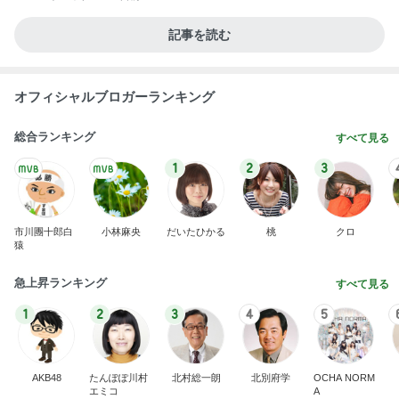
記事を読む
オフィシャルブロガーランキング
総合ランキング
すべて見る
1
2
3
市川團十郎白
小林麻央
だいたひかる
桃
クロ
猿
急上昇ランキング
すべて見る
1
2
3
4
5
AKB48
たんぽぽ川村
北村総一朗
北別府学
OCHA NORM
エミコ
A