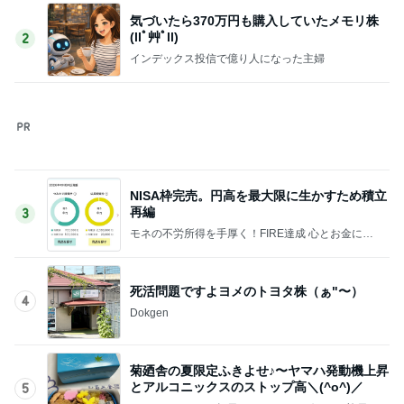
NISA枠完売。円高を最大限に生かすため積立
再編
3
モネの不労所得を手厚く！FIRE達成 心とお金にゆ
とり人生を
死活問題ですよヨメのトヨタ株（ぁ"〜）
4
Dokgen
菊廼舎の夏限定ふきよせ♪〜ヤマハ発動機上昇
とアルコニックスのストップ高＼(^o^)／
5
ちょっとリッチな毎日を〜ホテルとグルメと旅日
記〜
このジャンルの記事をもっと見る
神がかってる掃除機
Amebaトピックス
3時間前