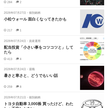
284
2
2026年07月27日
・
個別銘柄
小松ウォール 面白くなってきたかも
217
1
2026年07月24日
・
資産運用
配当投資「小さい事をコツコツと」して
たら
413
4
2026年07月24日
・
退職
暑さと寒さと、どうでもいい話
259
8
2026年07月21日
・
個別銘柄
トヨタ自動車 3,000株 買ったけど、わた