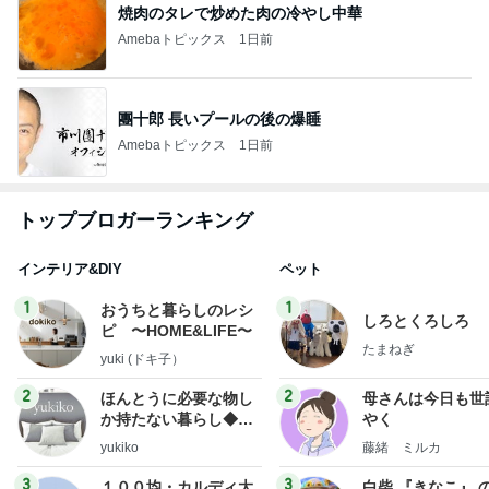
焼肉のタレで炒めた肉の冷やし中華
Amebaトピックス
1日前
團十郎 長いプールの後の爆睡
Amebaトピックス
1日前
トップブロガーランキング
インテリア&DIY
ペット
1
1
おうちと暮らしのレシ
しろとくろしろ
ピ 〜HOME&LIFE〜
たまねぎ
yuki (ドキ子）
2
2
ほんとうに必要な物し
母さんは今日も世
か持たない暮らし◆Ke
やく
ep Life Simple◆〜イ
yukiko
藤緒 ミルカ
ンテリアのきろく〜
3
3
１００均・カルディ大
白柴 『きなこ』 