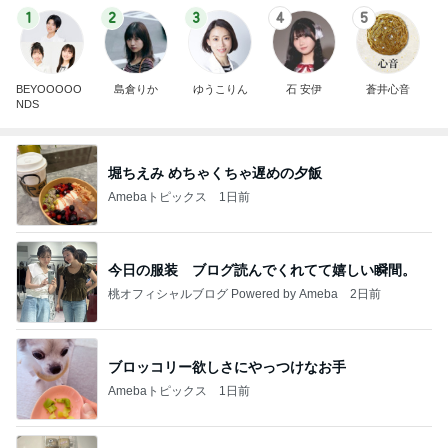
1
2
3
4
5
BEYOOOOO
島倉りか
ゆうこりん
石 安伊
蒼井心音
NDS
堀ちえみ めちゃくちゃ遅めの夕飯
Amebaトピックス
1日前
今日の服装 ブログ読んでくれてて嬉しい瞬間。
桃オフィシャルブログ Powered by Ameba
2日前
ブロッコリー欲しさにやっつけなお手
Amebaトピックス
1日前