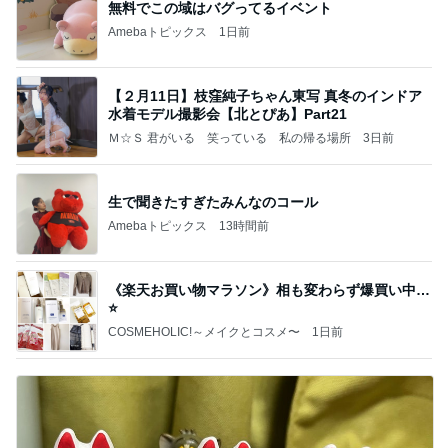
無料でこの域はバグってるイベント
Amebaトピックス
1日前
【２月11日】枝窪純子ちゃん東写 真冬のインドア
水着モデル撮影会【北とぴあ】Part21
Ｍ☆Ｓ 君がいる 笑っている 私の帰る場所
3日前
生で聞きたすぎたみんなのコール
Amebaトピックス
13時間前
《楽天お買い物マラソン》相も変わらず爆買い中…
⭐️
COSMEHOLIC!～メイクとコスメ〜
1日前