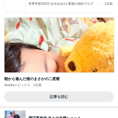
世帯年収500万 ゆるゆる4人家族の節約ブログ 〜
2日前
ケチ旦那と金銭感覚マヒ嫁の日々〜
朝から遊んだ後のまさかの二度寝
Amebaトピックス
2日前
記事を読む
渡辺美奈代 夫との夫婦ショット