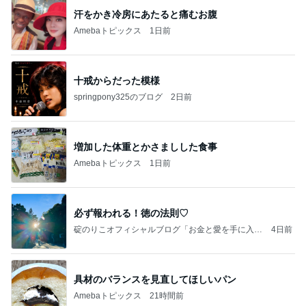
汗をかき冷房にあたると痛むお腹
Amebaトピックス
1日前
十戒からだった模様
springpony325のブログ
2日前
増加した体重とかさましした食事
Amebaトピックス
1日前
必ず報われる！徳の法則♡
碇のりこオフィシャルブログ「お金と愛を手に入れ
4日前
る5つのリッチマインド」Powered by Ameba
具材のバランスを見直してほしいパン
Amebaトピックス
21時間前