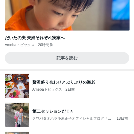
だいたの夫 夫婦それぞれ実家へ
Amebaトピックス
20時間前
記事を読む
贅沢盛り合わせとぷりぷりの海老
Amebaトピックス
2日前
第二セッションだ！⭐️
クワバタオハラ小原正子オフィシャルブログ「女
13日前
前。」powered by Ameba