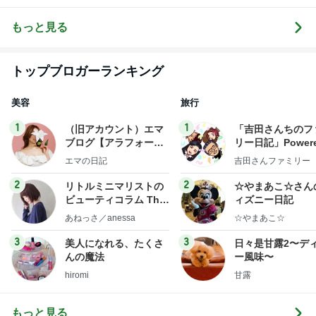
はん
♬.*ﾟ
当❤︎
ャラ弁
5
ブ
もっと見る
トップブロガーランキング
美容
旅行
1
1
（旧アカウント）エマ
「吉田さんちのフ
ブログ【アラフォー会
リー日記」Powere
社売却セカンドライ
y Ameba 吉田さ
エマの日記
吉田さんファミリー
フ】
ミリーオフィシャ
ログ
2
2
リトルミニマリストの
☆やまあこ☆さん
ビューティコラム The
ィズニー日記
little minimalist's bea
あねっさ／anessa
☆やまあこ☆
uty colum
3
3
美人になれる、たくさ
日々是甘露2〜デ
んの魔法
ー風味〜
hiromi
甘露
もっと見る