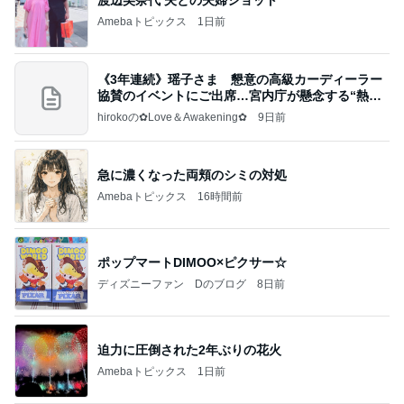
Amebaトピックス
1日前
《3年連続》瑶子さま 懇意の高級カーディーラー
協賛のイベントにご出席…宮内庁が懸念する“熱心
すぎ
hirokoの✿Love＆Awakening✿
9日前
急に濃くなった両頬のシミの対処
Amebaトピックス
16時間前
ポップマートDIMOO×ピクサー☆
ディズニーファン Dのブログ
8日前
迫力に圧倒された2年ぶりの花火
Amebaトピックス
1日前