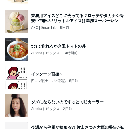
業務用アイスどこに売ってる？ロッテやタカナシ等
安い市販の2リットルアイスは業務スーパーやシャ
トレ
AKO | Smart Life
9日前
5分で作れるかき玉トマトの丼
Amebaトピックス
14時間前
インターン面接3
四コマ戦士 パパ戦記
8日前
ダメにならないのでずっと同じカーラー
Amebaトピックス
2日前
今週から停電が始まる?! 片山さつき大臣の警告がE