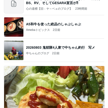
BS、RV、そしてGESARA宣言が⁈
心の道標【旧：ヤ～ベェのブログ】
23時間前
A5和牛を使った絶品のしゃぶしゃぶ
Amebaトピックス
2日前
20260803 鬼郁隊4人衆で中ちゃん釣行 写メ
中ちゃんのブログ
2日前