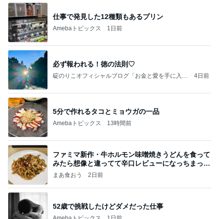
仕事で発見した12種類もあるプリン
Amebaトピックス
1日前
必ず報われる！徳の法則♡
碇のりこオフィシャルブログ「お金と愛を手に入れ
4日前
る5つのリッチマインド」Powered by Ameba
5分で作れるタコとミョウガの一品
Amebaトピックス
13時間前
ファミマ新作・牛ホルモン味噌焼きうどんを食って
みたら想像と違ってて辛口レビューになっちまった
話
まあ食おう
2日前
52歳で挑戦したけどダメだった仕事
Amebaトピックス
1日前