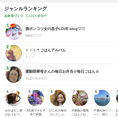
ジャンルランキング
お弁当づくり
5,210人参加中
1
酒ポンコツ女の息子LOVE blog♡♡
kana♡♡♡
2
ｒｉｉ＊ごはんアルバム
ｒｉｉ
3
運動部寮母さんの毎日お弁当☆毎日ごはん☆
☆はーちゃん☆
4
5
6
7
8
みかぱちこ家
3兄弟ママも子
ぴこれの毎日
大家族の愛情
子連れdeリゾ
のおうちでご
育て終盤
コレクション
ごはんとお弁
ート、時々キ