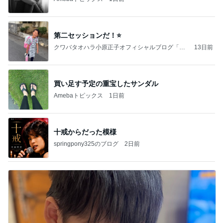
第二セッションだ！⭐️
クワバタオハラ小原正子オフィシャルブログ「女
13日前
前。」powered by Ameba
買い足す予定の重宝したサンダル
Amebaトピックス
1日前
十戒からだった模様
springpony325のブログ
2日前