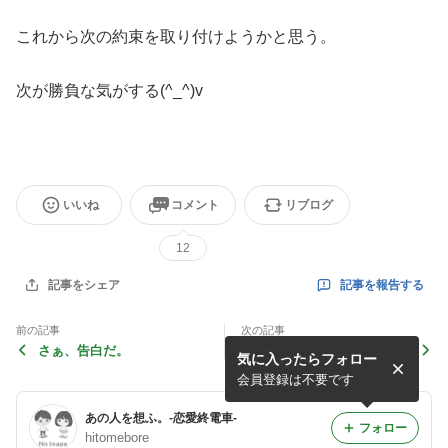
これから次の約束を取り付けようかと思う。
次が勝負な気がする(^_^)v
いいね
コメント
リブログ
12
記事を報告する
記事をシェア
前の記事
次の記事
さぁ、告白だ。
ピンチはチャンス！
気に入ったらフォロー
会員登録は不要です
あの人を想ふ。-恋愛終電車-
フォロー
hitomebore