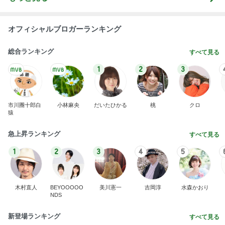
オフィシャルブロガーランキング
総合ランキング
すべて見る
1
2
3
市川團十郎白
小林麻央
だいたひかる
桃
クロ
猿
急上昇ランキング
すべて見る
1
2
3
4
5
木村直人
BEYOOOOO
美川憲一
吉岡淳
水森かおり
NDS
新登場ランキング
すべて見る