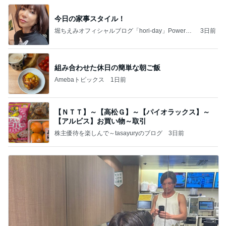
今日の家事スタイル！
堀ちえみオフィシャルブログ「hori-day」Powered
3日前
by Ameba
組み合わせた休日の簡単な朝ご飯
Amebaトピックス
1日前
【ＮＴＴ】～【高松Ｇ】～【パイオラックス】～
【アルビス】お買い物～取引
株主優待を楽しんで～tasayuryのブログ
3日前