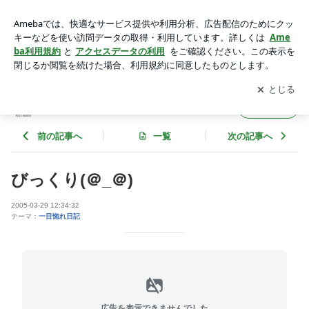
びっくり(＠_＠) | あの人を想ふ。-恋愛終電車-
アプリをダウンロードして
ブログの更新通知
を受け取りまし
開く
ょう。
あの人を想ふ。-恋愛終電車-
フォロー
前の記事へ
一覧
次の記事へ
びっくり(＠_＠)
2005-03-29 12:34:32
テーマ：
一目惚れ日記
広告を表示できませんでした