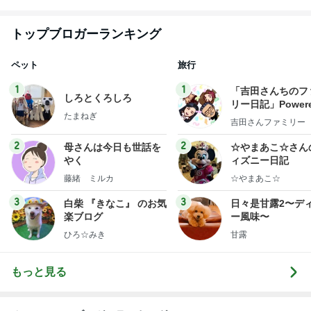
トップブロガーランキング
ペット
旅行
1
1
「吉田さんちのフ
しろとくろしろ
リー日記」Powere
たまねぎ
y Ameba 吉田さ
吉田さんファミリー
ミリーオフィシャ
ログ
2
2
母さんは今日も世話を
☆やまあこ☆さん
やく
ィズニー日記
藤緒 ミルカ
☆やまあこ☆
3
3
白柴 『きなこ』 のお気
日々是甘露2〜デ
楽ブログ
ー風味〜
ひろ☆みき
甘露
もっと見る