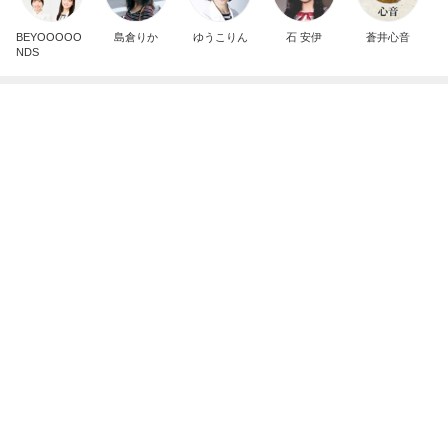
BEYOOOOO
島倉りか
ゆうこりん
石 安伊
蒼井心音
NDS