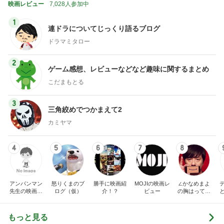
映画レビュー
7,028人参加中
1
連ドラについてじっくり語るブログ
ドラマミタロー
2
ゲーム感想、レビューなどなど趣味に関するまとめ
こだまもとる
3
三角絞めでつかまえて2
カミヤマ
4
5
6
7
8
アンパンマン
怒りくまのブ
勝手に映画紹
MOJIの映画レ
∠かなめまよ
先生の映画講
ログ（仮）
介！？
ビュー
の胸はって行
座
け〜！自信持
って行け〜！
もっと見る