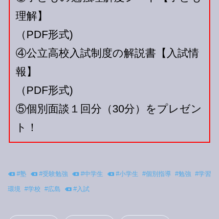
理解】
（PDF形式)
④公立高校入試制度の解説書【入試情
報】
（PDF形式)
⑤個別面談１回分（30分）をプレゼン
ト！
#
塾
#
受験勉強
#
中学生
#
小学生
#
個別指導
#
勉強
#
学習
環境
#
学校
#
広島
#
入試