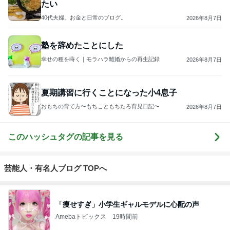
たい
40代夫婦。お金と日常のブログ。
2026年8月7日
塾を辞めたことにした
幸せの種を蒔く｜モラハラ離婚からの再生記録
2026年8月7日
夏期講習に行くことになった小4息子
おもちの育て方〜もちこともちたろ育児日記〜
2026年8月7日
このハッシュタグの記事を見る
芸能人・有名人ブログ TOPへ
「痩せすぎ」小学生ギャルモデルに心配の声
Amebaトピックス
19時間前