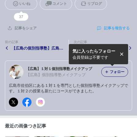
いいね
コメント
リブログ
37
記事を報告する
記事をシェア
前の記事
次の記事
【広島の個別指導塾】広島の
【体験授業】小学生からの通
気に入ったらフォロー
中学生が冬期講習を選ぶとき
塾って早いですか？
の注意点
会員登録は不要です
【広島】１対１個別指導塾メイクアップ
フォロー
【広島】個別指導塾メイクアップ
広島市佐伯区にある１対１を専門とした個別指導塾メイクアップで
す。１対２の授業も新たにコースができました。
最近の画像つき記事