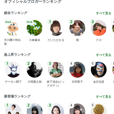
オフィシャルブロガーランキング
総合ランキング
すべて見る
1
2
3
市川團十郎白
小林麻央
だいたひかる
桃
クロ
猿
急上昇ランキング
すべて見る
1
2
3
4
5
デーモン閣下
片岡愛之助
林下清志(ビッ
沢田聖子
金沢克彦
グダディ)
新登場ランキング
すべて見る
1
2
3
4
5