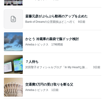
斎藤元彦がぶらぶら動画のアップを止めた
Bank of Dreamの公営競技はどこへ行く
9日前
かとう 冷蔵庫の薬袋で脳ドック検討
Amebaトピックス
17時間前
７人待ち
沢田聖子オフィシャルブログ「In My Heartな旅日
3日前
記」by Ameba
交通費3万円の受け取りを断る父
Amebaトピックス
1日前