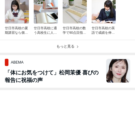
廿日市高校の夏
廿日市高校に通
廿日市高校の数
廿日市高校の英
期講習なら個別
う高校生に人気
学で90点目指す
語で成績を伸ば
指導塾がおすす
の個別指導塾
勉強法
す勉強法
め
もっと見る
ABEMA
「体にお気をつけて」松岡茉優 喜びの
報告に祝福の声