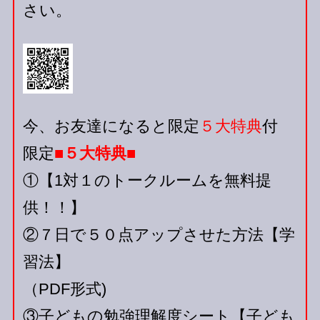
さい。
今、お友達になると限定
５大特典
付
限定
■５大特典■
①【1対１のトークルームを無料提
供！！】
②７日で５０点アップさせた方法【学
習法】
（PDF形式)
③子どもの勉強理解度シート【子ども