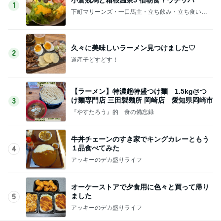
1
下町マリーンズ・一口馬主・立ち飲み・立ち食いそ
ば
久々に美味しいラーメン見つけました♡
2
道産子どすどす！
【ラーメン】特濃超特盛つけ麺 1.5kg@つ
け麺専門店 三田製麺所 岡崎店 愛知県岡崎市
3
『やすたろう』的 食の備忘録
牛丼チェーンのすき家でキングカレーともう
１品食べてみた
4
アッキーのデカ盛りライフ
オーケーストアで夕食用に色々と買って帰り
ました
5
アッキーのデカ盛りライフ