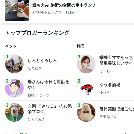
堀ちえみ 施術の合間の車中ランチ
Amebaトピックス
1日前
トップブロガーランキング
ペット
料理
1
1
栄養士ママそっち
しろとくろしろ
簡単美味しいサイ
たまねぎ
献立
そっち～
2
2
母さんは今日も世話を
ゆうき酒場
やく
ゆうき
藤緒 ミルカ
3
3
白柴 『きなこ』 のお気
毎日笑顔で過ごし
楽ブログ
モモ母さん
ひろ☆みき