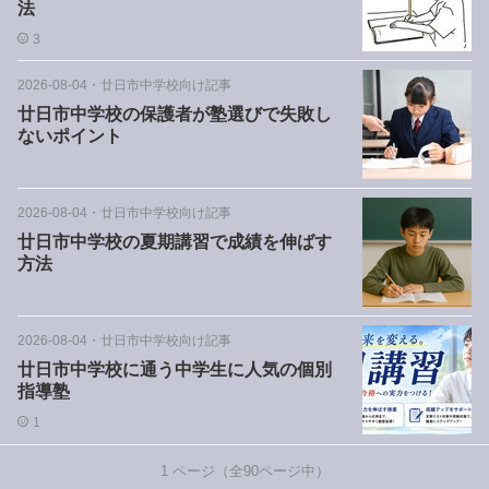
法
3
2026-08-04
・
廿日市中学校向け記事
廿日市中学校の保護者が塾選びで失敗し
ないポイント
2026-08-04
・
廿日市中学校向け記事
廿日市中学校の夏期講習で成績を伸ばす
方法
2026-08-04
・
廿日市中学校向け記事
廿日市中学校に通う中学生に人気の個別
指導塾
1
1
ページ（全
90
ページ中）