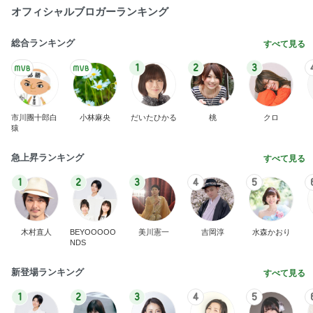
オフィシャルブロガーランキング
総合ランキング
すべて見る
1
2
3
市川團十郎白
小林麻央
だいたひかる
桃
クロ
猿
急上昇ランキング
すべて見る
1
2
3
4
5
木村直人
BEYOOOOO
美川憲一
吉岡淳
水森かおり
NDS
新登場ランキング
すべて見る
1
2
3
4
5