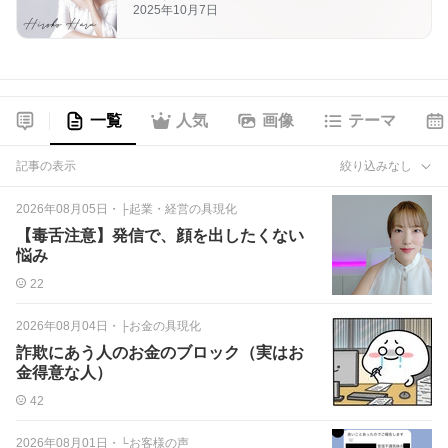
2025年10月7日
一覧
人気
画像
テーマ
記事の表示
絞り込みなし
2026年08月05日
・
├起業・経営の具現化
【毒舌注意】発信で、顔を出したくない
悩み
22
2026年08月04日
・
├お金の具現化
詐欺にあう人のお金のブロック（実はお
金得意な人）
42
2026年08月01日
・
└お客様の声