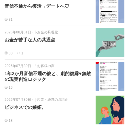
音信不通から復活→デートへ♡
31
2026年08月01日
・
├お金の具現化
お金が苦手な人の共通点
30
1
2026年07月30日
・
└お客様の声
1年2か月音信不通の彼と、劇的復縁♥無敵
の現実創造ロジック
16
2026年07月30日
・
├起業・経営の具現化
ビジネスでの嫉妬。
18