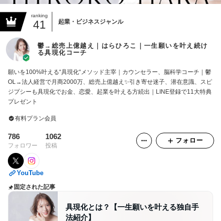
ranking
41
起業・ビジネスジャンル
鬱→総売上億越え｜はらひろこ｜一生願いを叶え続け
る具現化コーチ
願いを100%叶える“具現化“メソッド主宰｜カウンセラー、脳科学コーチ｜鬱
OL→法人経営で月商2000万、総売上億越え✨引き寄せ迷子、潜在意識、スピ
ジプシーも具現化でお金、恋愛、起業を叶える方続出｜LINE登録で11大特典
プレゼント
有料プラン会員
786
1062
フォロー
フォロワー
投稿
YouTube
固定された記事
具現化とは？【一生願いを叶える独自手
法紹介】