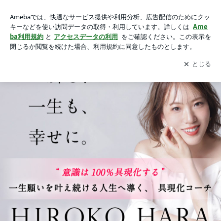
鬱→総売上億越え｜はらひろこ｜一生願いを叶え続ける具現化
コーチ
アプリをダウンロードして
ブログの更新通知
を受け取りまし
開く
ょう。