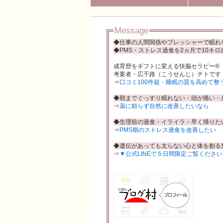
朝からスッキリしない・快眠できない・体と気持
広千路（こうせんじ）チトのブログです
Message
◆仕事の人間関係やプレッシャーで眠れ
◆PMS・ストレス過食を2ヵ月で10キロ
成育歴をギフトに変える快脳セラピー®
考案者・広千路（こうせんじ）チトです
⇒
口コミ100件超・睡眠の質を高めて整
◆朝までぐっすり眠れない・頭が痛い・
⇒
薬に頼らず自然に改善したいなら
◆生理前の過食・イライラ・早く帰りた
⇒
PMS期のストレス過食を改善したい
◆遺伝があっても太らない心と体を創る
⇒
▼公式LINEで５日間限定ご覧ください