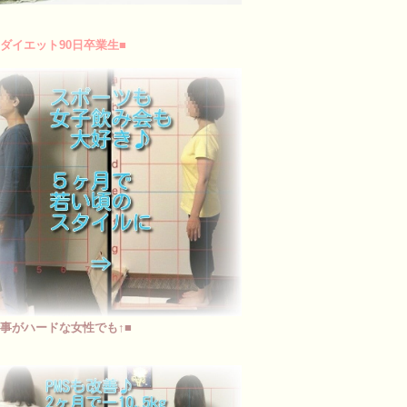
脳ダイエット90日卒業生■
仕事がハードな女性でも↑■