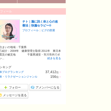
改善に導く快脳セラピー®を開発・提供している
フィール
チト｜脳に訊く体と心の改
善法｜快脳セラピー®
プロフィール
｜
ピグの部屋
住まいの地域：
千葉県
己紹介：2004年 健康管理士取得 2011年 東日本
震災の被災地 千葉県浦安・市川市内でボ
...
続きを見る
ンキング
37,412
体ブログランキング
位
↑
ラ
156
体・リラクゼーションジャンル
位
↑
ン
ラ
キ
ン
ン
キ
フォロー
アメンバーになる
グ
ン
上
グ
メッセージを送る
昇
上
昇