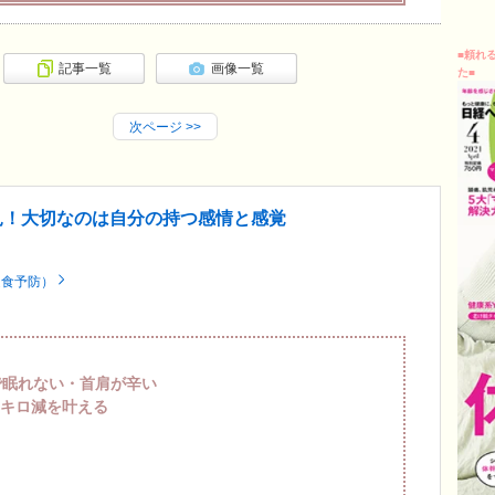
■頼れ
記事一覧
画像一覧
た■
次ページ
>>
見！大切なのは自分の持つ感情と感覚
過食予防）
で眠れない・首肩が辛い
0キロ減を叶える