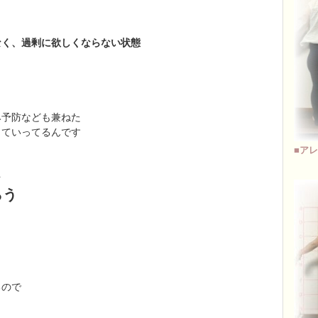
なく、過剰に欲しくならない状態
み予防なども兼ねた
っていってるんです
■アレ
を
らう
るので