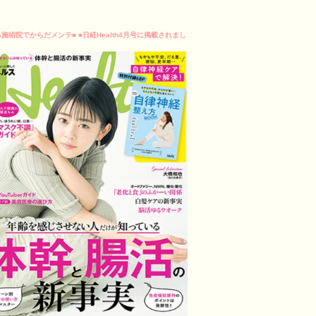
る施術院でからだメンテ■ ■日経Health4月号に掲載されまし