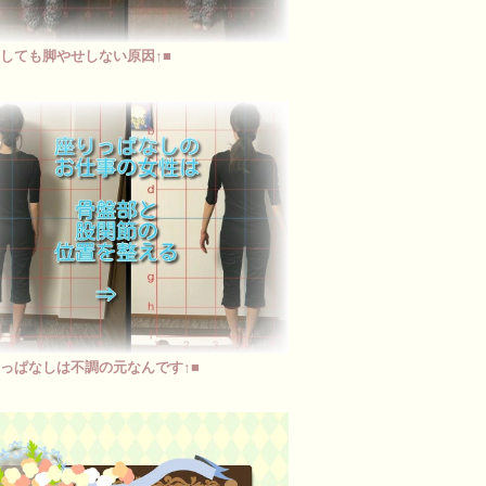
動しても脚やせしない原因↑■
りっぱなしは不調の元なんです↑■