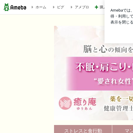
ホーム
ピグ
アメブロ
購入後に71%オフ
快脳セラピー®脳疲労を解消しつながりをなおすと起こること
ストレスと食行動
マ