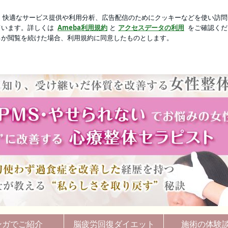
新規登録
ロ
になったまな板
芸能人ブログ
人気ブログ
ンガでご紹介
脳疲労回復ダイエット
施術の体験