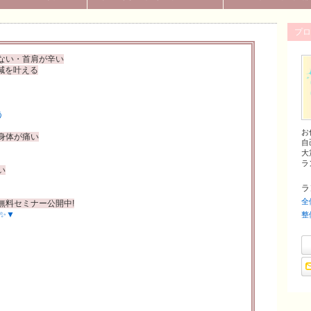
ちが重だるい人に深い部分からアプローチして、コリむくみ・自律神経を整え体質
プロ
ない・首肩が辛い
減を叶える
う
お
身体が痛い
自
大
ラン
い
ラ
全
無料セミナー公開中!
✨▼
整