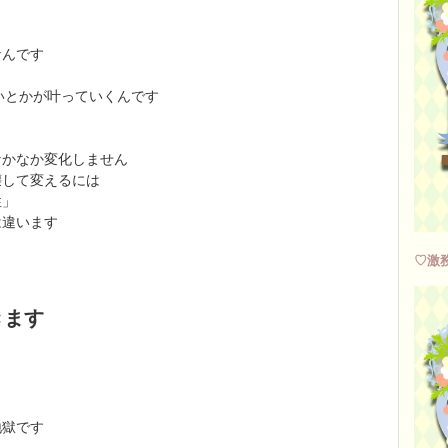
なんです
たいとかが叶っていくんです
なかなか変化しません
壊して変えるには
性」
は違います
♡激
きます
地獄です