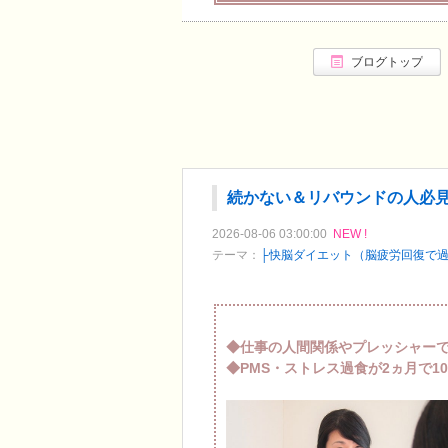
ブログトップ
続かない＆リバウンドの人必
2026-08-06 03:00:00
NEW !
テーマ：
├快脳ダイエット（脳疲労回復で
◆仕事の人間関係やプレッシャー
◆PMS・ストレス過食が2ヵ月で1