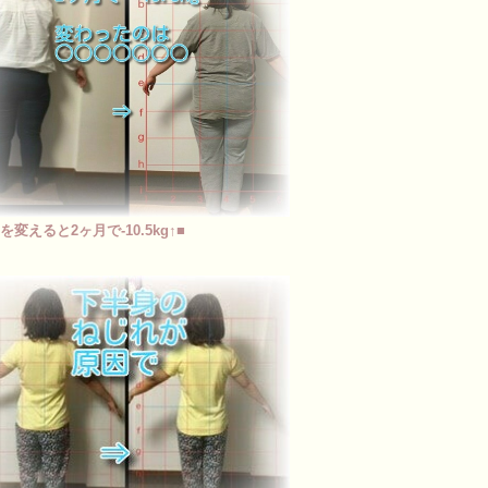
を変えると2ヶ月で-10.5kg↑■