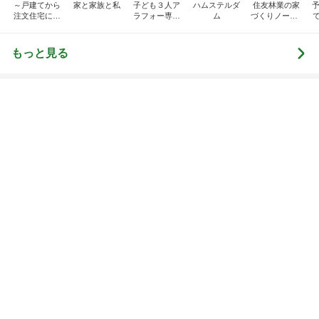
もっと見る
オフィシャルブロガーランキング
総合ランキング
すべて見る
1
2
3
市川團十郎白
小林麻央
だいたひかる
桃
クロ
猿
急上昇ランキング
すべて見る
1
2
3
4
5
デーモン閣下
片岡愛之助
林下清志(ビッ
沢田聖子
金沢克彦
グダディ)