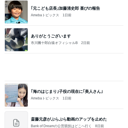
山田 幻想的な竹林で不思議体験
Amebaトピックス
9時間前
真琴つばさ 被災地へ心からの祈り
Amebaトピックス
1日前
我慢できなくなりハワイで念願のお鮨
Amebaトピックス
14時間前
次世代掃除機がやってきた！！
Amebaトピックス
20時間前