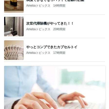
津久井教生 無事終了したPCメンテ
Amebaトピックス
1日前
広島原爆の日 市長の言葉に動揺する総理
ブルーサファイア
1日前