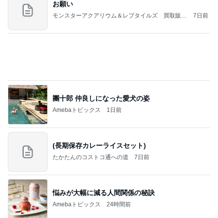
好きすぎるお茶と甘過ぎないタルト
Amebaトピックス
24時間前
NISA①(;'∀')
パラスジュエリー（白美女神宝珠）の夢の記録
14日前
（続編）
びっくりするぐらい美味しいかき氷
Amebaトピックス
22時間前
ラーメン二郎 新潟店【新潟市中央区】ラーメン小
つけメン変更 ツルパツ麺が旨い新潟二郎のつけ麺
主に新潟グルメとラーメン食べ歩きのよしなしご
14日前
と