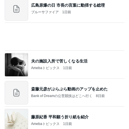
アグネス 読者からの感想に喜び
Amebaトピックス
1日前
夫とファミレスで晩ごはん
武東由美オフィシャルブログ「MOTOちゃんと
23時間前
のはっぴぃな毎日」Powered by Ameba
ヒデ 初のピンクシャツコーデ挑戦
Amebaトピックス
1日前
学生
日本人
7日前