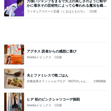
團十郎 仲良しになった愛犬の姿
Amebaトピックス
1日前
(長期保存カレーライスセット)
たかたんのコストコ通への道
7日前
悩みが大幅に減る人間関係の秘訣
Amebaトピックス
24時間前
2026/07/27(K) 4本
何でかな？何でだろ？
11日前