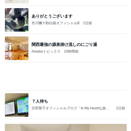
高ポイント狙いで買った購入リスト
Amebaトピックス
10時間前
同じ夢
四コマ戦士 パパ戦記
10日前