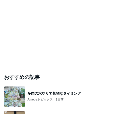
ありがとうございます
市川團十郎白猿オフィシャルB
2日前
｢海のはじまり｣子役の現在に｢美人さん｣
Amebaトピックス
1日前
斎藤元彦がぶらぶら動画のアップを止めた
Bank of Dreamの公営競技はどこへ行く
8日前
ジャンルランキング
マイホーム計画中
9,872人参加中