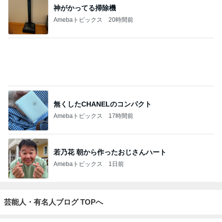
1
24坪で快適な家を目指す！
ポニョ子
2
（仮称）建売りの買い方
ほっしー不動産
3
失敗しない間取り相談 新築｜リフォーム 間取りア
ドバイザー 坂口亜希子
間取りアドバイザー 坂口亜希子
4
5
6
7
8
～戸建てから
家と家族と私
子ども３人ア
ハムステルダ
住友林業の家
予
注文住宅に住
ラフォー専業
ム
づくりノート |
み替えました
主婦、東京通
実例と費用
～暮らしとと
勤圏に注文住
きどき子連れ
宅を建てる
もっと見る
旅と