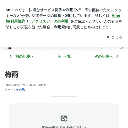
梅雨 | 陽のあたる場所 ～庭を楽しむ～
アプリをダウンロードして
ブログの更新通知
を受け取りまし
開く
ょう。
陽のあたる場所 ～庭を楽しむ～
フォロー
前の記事へ
一覧
次の記事へ
梅雨
2021年05月22日 04時08分35秒
テーマ：
その他
広告を表示できませんでした