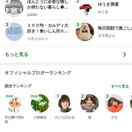
関西最強の源泉掛け流しのにごり湯
Amebaトピックス
20時間前
７人待ち
沢田聖子オフィシャルブログ「In My Heartな旅日
2日前
記」by Ameba