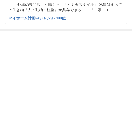
外構の専門店 ～陽向～ 『ヒナタスタイル』 私達はすべて
の生き物『人・動物・植物』が共存できる 「 家 ＋
庭 」 づくりをめざし、 毎日が温かい気持ちになれる
マイホーム計画中ジャンル 900位
「 癒しの空間 」 を追及します。
最近の画像つき記事
2022年
感動！
年末年始休業の
事務所に…。
お知らせ
もっと見る
ABEMA
人気芸人 長男の重度障害を告白