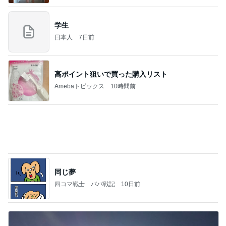
だいた 減っていた息子の体重の悩み
Amebaトピックス
1日前
義母は観念した？
トンデモ義母ンヌからのストレスがヤバい。
2日前