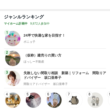
トップブロガーランキング
インテリア&DIY
料理
1
1
おうちと暮らしのレシ
栄養士ママそっち
ピ 〜HOME&LIFE〜
簡単美味しいサイ
献立
yuki (ドキ子）
そっち～
2
2
ほんとうに必要な物し
ゆうき酒場
か持たない暮らし◆Ke
ゆうき
ep Life Simple◆〜イ
yukiko
ンテリアのきろく〜
3
3
１００均・カルディ大
毎日笑顔で過ごし
好き！食いしん坊☆き
モモ母さん
らりん☆のブログ
☆きらりん☆