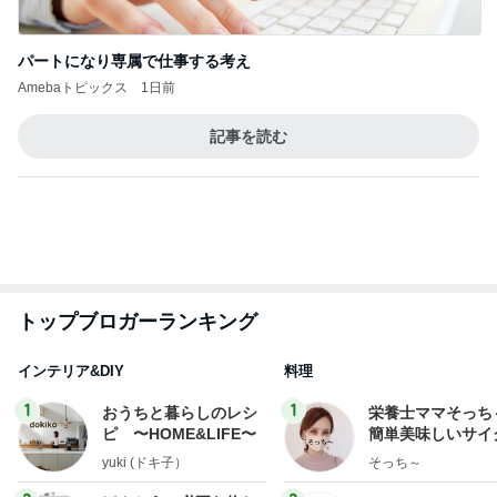
夫の施設入所で苦しくなる生活
Amebaトピックス
1日前
斎藤元彦がぶらぶら動画のアップを止めた
Bank of Dreamの公営競技はどこへ行く
8日前
藤原紀香 平和願う折り紙を紹介
Amebaトピックス
1日前
ありがとうございます
市川團十郎白猿オフィシャルB
2日前