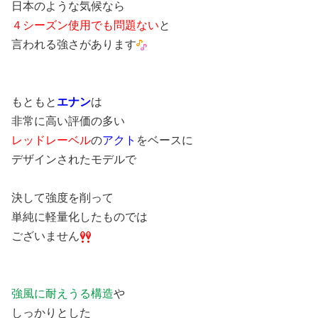
日本のような気候なら
４シーズン使用でも問題ない
と
言われる強さがあります
もともと
エナン
は
非常に高い評価の多い
レッドレーベル
の
アクト
をベースに
デザインされたモデルで
決して強度を削って
単純に軽量化したものでは
ございません
強風に耐えうる構造
や
しっかりとした