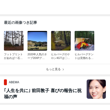
最近の画像つき記事
フットプリント
2020年人気のタ
ヒルバーグのケ
ヒルバーグテン
があれば一石二
ープ20XPグリ
ロン4GTは〇〇
トは見惚れるほ
鳥！？ヒルバー
ーン！ケロン4
ができるほど広
どかっこよい！
グサイボのフッ
GTと合わせて
い？お客さまか
ウナご購入のお
トプリントをご
ご購入のお客様
もっと見る
らのレビューを
客さまからのレ
購入のお客様よ
から頂いたお写
シェア♪
ビュー♪
り♪
真
ABEMA
｢人生を共に｣ 前田敦子 喜びの報告に祝
福の声