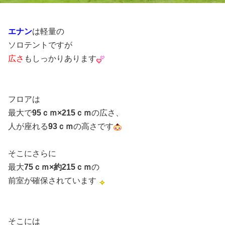
エナン
は軽量の
ソロテントですが
広さ
もしっかりあります
フロアは
最大で
95ｃｍ×215ｃｍ
の広さ、
人が座れる
93ｃｍ
の高さです
そこにさらに
最大
75ｃｍ×約215ｃｍ
の
前室が確保されています
そこには