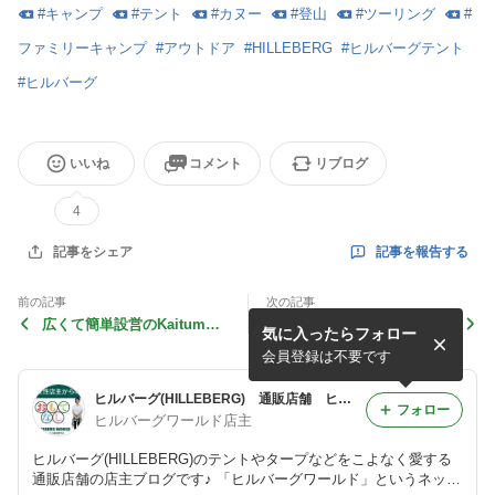
#
キャンプ
#
テント
#
カヌー
#
登山
#
ツーリング
#
ファミリーキャンプ
#
アウトドア
#
HILLEBERG
#
ヒルバーグテント
#
ヒルバーグ
いいね
コメント
リブログ
4
記事を報告する
記事をシェア
前の記事
次の記事
広くて簡単設営のKaitum
超軽量テント、Anjan（アン
気に入ったらフォロー
（カイタム）で快適に楽しも
ヤン）は何故評価が高い？
う♪
会員登録は不要です
ヒルバーグ(HILLEBERG) 通販店舗 ヒルバーグワールドの店主ブログ
フォロー
ヒルバーグワールド店主
ヒルバーグ(HILLEBERG)のテントやタープなどをこよなく愛する
通販店舗の店主ブログです♪ 「ヒルバーグワールド」というネット