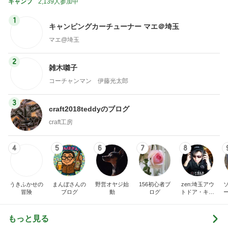
キャンプ
2,139人参加中
1
キャンピングカーチューナー マエ＠埼玉
マエ@埼玉
2
雑木囃子
コーチャンマン 伊藤光太郎
3
craft2018teddyのブログ
craft工房
4
5
6
7
8
うきふかせの
まんぼさんの
野営オヤジ始
156初心者ブ
zen:埼玉アウ
冒険
ブログ
動
ログ
トドア・キャ
ンプ・登山ブ
ログ
もっと見る