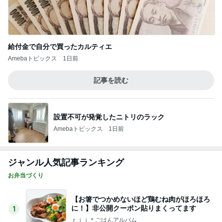
ジャンル人気記事ランキング
お弁当づくり
【お箸でつかめないほど鶏むね肉がほろほろ
に！】非公開クーポン貼りまくってます
1
ｒｉｉ＊ごはんアルバム
＊私の誕生日【嬉しいプレゼント】＊
2
みかぱちこ家のおうちでごはん
賄いって本来こういうもん？笑
3
酒ポンコツ女の息子LOVE blog♡♡