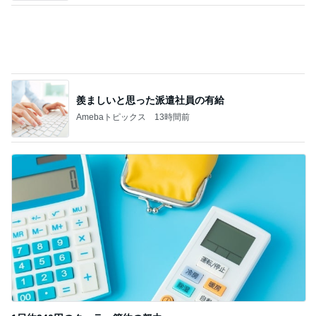
1日約240円のクーラー節約の努力
Amebaトピックス
12時間前
記事を読む
お客さんに水を求めた配達員の悲劇
Amebaトピックス
1日前
お世話はせず口を出す義姉の言葉
Amebaトピックス
12時間前