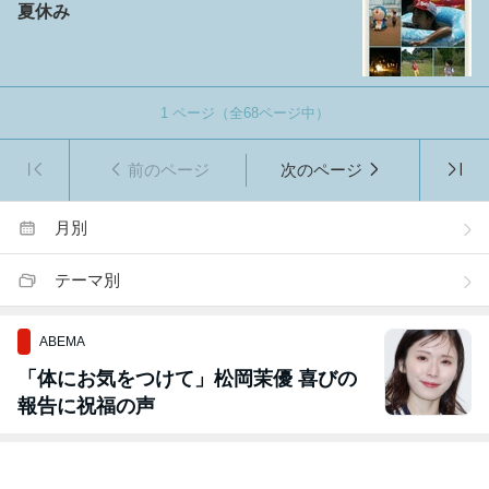
夏休み
1
ページ（全
68
ページ中）
前のページ
次のページ
月別
テーマ別
ABEMA
「体にお気をつけて」松岡茉優 喜びの
報告に祝福の声