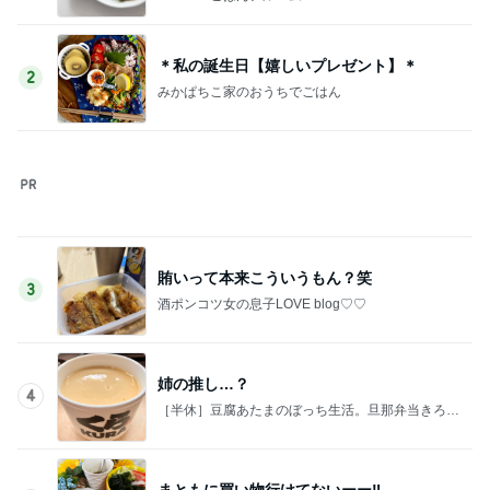
姉の推し…？
4
［半休］豆腐あたまのぼっち生活。旦那弁当きろく
はお休み中
まともに買い物行けてないーー‼︎
5
酒ポンコツ女の息子LOVE blog♡♡
このジャンルの記事をもっと見る
神がかってる掃除機
Amebaトピックス
18時間前
柏木由紀子 癒しのフラッペマカロン
Amebaトピックス
2日前