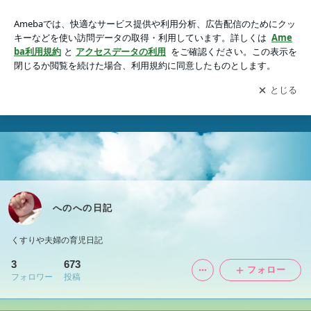
へのへの日記
アプリをダウンロードして
ブログの更新通知
を受け取りまし
開く
ょう。
へのへの日記
くすりや夫婦の育児日記
3
673
フォロー
フォロワー
投稿