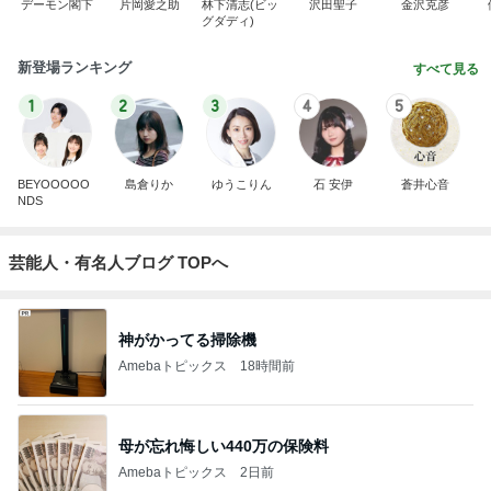
デーモン閣下
片岡愛之助
林下清志(ビッ
沢田聖子
金沢克彦
グダディ)
新登場ランキング
すべて見る
1
2
3
4
5
BEYOOOOO
島倉りか
ゆうこりん
石 安伊
蒼井心音
NDS
芸能人・有名人ブログ TOPへ
神がかってる掃除機
Amebaトピックス
18時間前
母が忘れ悔しい440万の保険料
Amebaトピックス
2日前