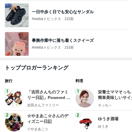
一日中歩く日でも安心なサンダル
Amebaトピックス
2日前
事務作業中に落ち着くスクイーズ
Amebaトピックス
2日前
トップブロガーランキング
旅行
料理
1
1
「吉田さんちのファミ
栄養士ママそっち
リー日記」Powered b
簡単美味しいサイ
y Ameba 吉田さんファ
献立
吉田さんファミリー
そっち～
ミリーオフィシャルブ
ログ
2
2
☆やまあこ☆さんのデ
ゆうき酒場
ィズニー日記
ゆうき
☆やまあこ☆