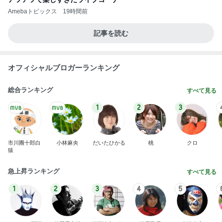
Amebaトピックス
19時間前
記事を読む
オフィシャルブロガーランキング
総合ランキング
すべて見る
1
2
3
市川團十郎白
小林麻央
だいたひかる
桃
クロ
猿
急上昇ランキング
すべて見る
1
2
3
4
5