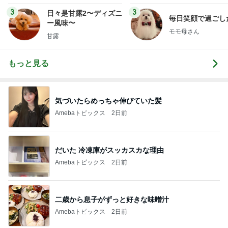
3
3
日々是甘露2〜ディズニ
毎日笑顔で過ごし
ー風味〜
モモ母さん
甘露
もっと見る
気づいたらめっちゃ伸びていた髪
Amebaトピックス
2日前
だいた 冷凍庫がスッカスカな理由
Amebaトピックス
2日前
二歳から息子がずっと好きな味噌汁
Amebaトピックス
2日前