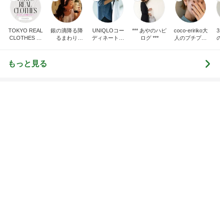
Amebaトピックス
1日前
記事を読む
トップブロガーランキング
ファッション
子育て
1
1
妻です。ママです。女
kosodatefulな毎
です。
オギャ子の暴走～
eri.
オギャ子
2
2
40代からの大人カジュ
日曜日は９時まで
アルを品良く着こなす
い。
ファッションブログ
えりん
あべかわ
3
3
銀の滴降る降るまわり
四十路シンパパの
に・・・
日記
illallan
はやパパ