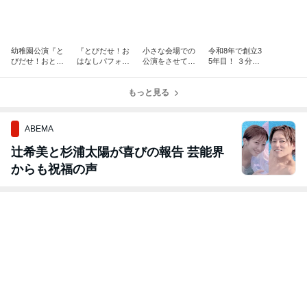
幼稚園公演『と
『とびだせ！お
小さな会場での
令和8年で創立3
びだせ！おと
はなしパフォー
公演をさせて頂
5年目！ ３分で
（音）もだちラ
マンス～グリム
きました。メル
わかるメルヘ
ンド』メルヘ
どうわ編～』メ
ヘン・ミュージ
ン・ミュージッ
ン・ミュージッ
ルヘン・ミュー
もっと見る
ック・シアター
ク・シアター
ク・シアター
ジック・シアタ
公演
～公演依頼受付
ー
中！
ABEMA
辻希美と杉浦太陽が喜びの報告 芸能界
からも祝福の声