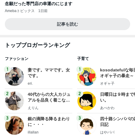
予約でいっぱいだった行きたかった店
Amebaトピックス
1日前
ありがとうございます
市川團十郎白猿オフィシャルB
4日前
決めて動けた日に自分を褒めること
Amebaトピックス
1日前
実家で晩ご飯
だいたひかるオフィシャルブログ Powered by
21時間前
Ameba
娘の赤点回避フォローに月4万