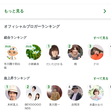
Amebaトピックス
1日前
わあ喉は‥
藤田朋子オフィシャルブログ「笑顔の種と眠る犬」
2日前
Powered by Ameba