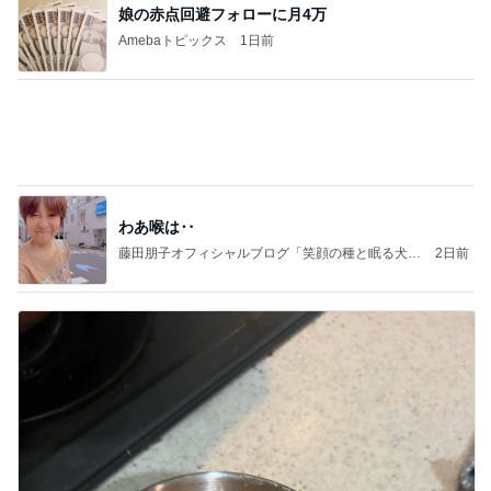
大当たり？！ディズニーストア夏祭り…何当た
る？！夏祭りくじに挑戦！！！
高校生Dヲタ Ꭰ-ᎮꭵꭹꭴのDisneyにっき！！✎ܚ
13日前