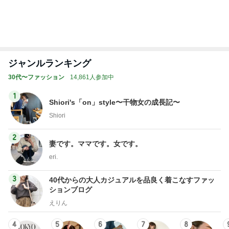
レジェンド松下のなんでもプレゼン！
Amebaトピックス
16時間前
野沢直子 再婚相手が購入した上下
Amebaトピックス
1日前
念願だった専門店の幸運のにじます