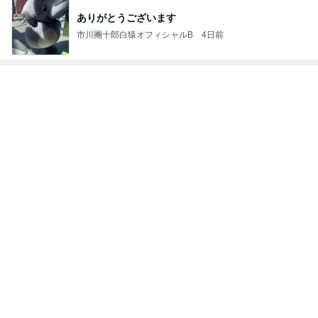
TOKYO REAL
銀の滴降る降
UNIQLOコー
*** あやのハピ
coco-eririko大
CLOTHES 大
るまわり
ディネート日
ログ ***
人のプチプラ
人世代のリア
に・・・
記
mixコーデ
ハ
ルクローズ
♪
もっと見る
34000円が10200円になった戦利品
Amebaトピックス
1日前
駐車場の落とし物を巡る夫の持論
Amebaトピックス
1日前
だいた 何となく買う事が減り進歩
Amebaトピックス
2日前