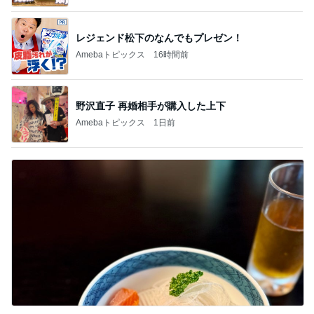
新登場ランキング
すべて見る
1
2
3
4
5
BEYOOOOO
島倉りか
ゆうこりん
MOMIママ
石 安伊
NDS
駅前のスシローで食べたお寿司
Amebaトピックス
1日前
悲しすぎて立ち直れない。
クロオフィシャルブログPowered by Ameba
2日前