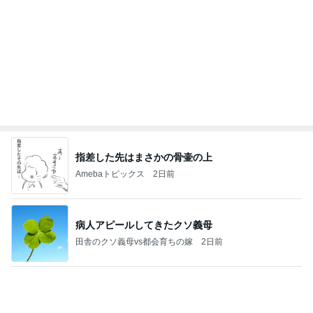
新しくなる日本のサッカー界の開幕
Amebaトピックス
1日前
【秩父鉄道】８/２～１１/３０開催 ガリガリ君が
秩父鉄道に遊びにやってくる！のご紹介です
秩父市議会議員 黒澤秀之 ブログ Powered by Ameb
9日前
a