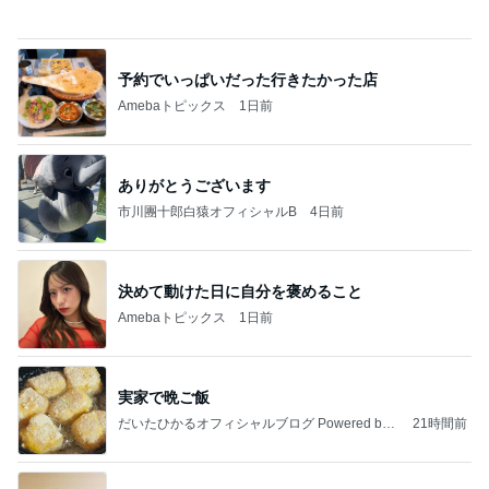
柏木由紀子 静かな東京を楽しむ休日
Amebaトピックス
1日前
強子の楽しい（？）ママ友トラブル【年長編】第10
1話
ウメブログ
4日前
美奈代 助けてもらい機種移行
Amebaトピックス
16時間前
能登揺れ、東北も⚠️夢見が増えて来ました❗️注意し
てください❗️
マリアオフィシャルブログ「ひむかの風にさそわれ
2日前
て」Powered by Ameba
待ち受けにした幸運の前兆の光
Amebaトピックス
1日前