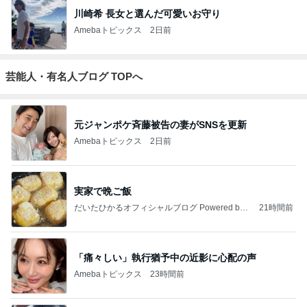
ありがとうございます
市川團十郎白猿オフィシャルB
4日前
ジャンルランキング
30代〜ファッション
14,861人参加中
1
Shiori's「on」style〜干物女の成長記〜
Shiori
2
妻です。ママです。女です。
eri.
3
40代からの大人カジュアルを品良く着こなすファッ
ションブログ
えりん
4
5
6
7
8