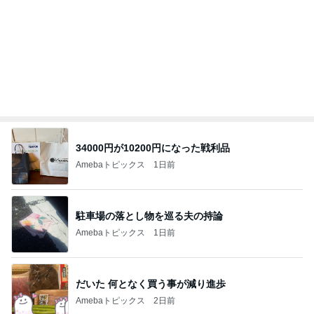
もっと見る
オフィシャルブロガーランキング
総合ランキング
すべて見る
1
2
3
市川團十郎白
小林麻央
だいたひかる
桃
クロ
猿
急上昇ランキング
すべて見る
1
2
3
4
5
木村直人
BEYOOOOO
美川憲一
吉岡淳
水森かおり
NDS