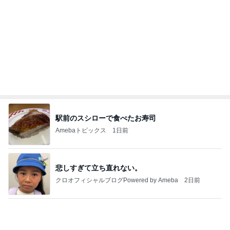
指差した先はまさかの骨壷の上
Amebaトピックス
2日前
病人アピールしてきたクソ義母
田舎のクソ義母vs都会育ちの嫁
2日前