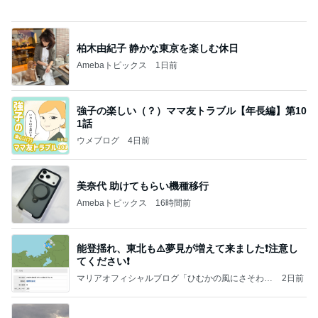
お気に入りの店へ行くカレーの予定
Amebaトピックス
1日前
☆We're timelesz LIVE TOUR 2026 episode2 MO
MENTUM
☆☆☆ゆきちにっき☆☆☆
7日前
人生で1番美味しかったエッグタルト
Amebaトピックス
1日前
日東駒専や産近甲龍は英語よりも国語の攻略が重視
される、のかもしれない。
Bank of Dreamの公営競技はどこへ行く
11日前
コメダのお店と一緒のお冷グラス
Amebaトピックス
18時間前