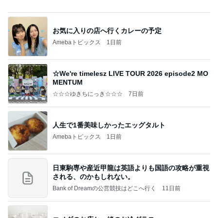
87円で発見した大人気スイーツ
Amebaトピックス
1日前
㊗️喜びを分け合える未来❣️”【この混沌の理由】”⽇
本も⾦融リセットの準備をしてます ””
あいすくりーむ『めるころ』
44分前
お盆に咲いた天国からの贈り物
Amebaトピックス
1日前
クロとこいたんって何かあったの？
あいのりブログ
2日前
無料で一般公開されている銀行
Amebaトピックス
1日前