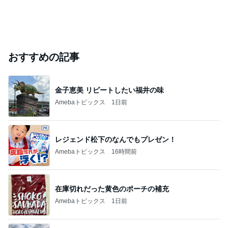
川崎希 長女と選んだ可愛いお守り
Amebaトピックス
2日前
芸能人・有名人ブログ TOPへ
元ジャンポケ斉藤被告の妻がSNSを更新
Amebaトピックス
2日前
実家で晩ご飯
だいたひかるオフィシャルブログ Powered by
21時間前
Ameba
「痛々しい」執行猶予中の近影に心配の声
Amebaトピックス
23時間前