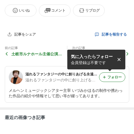
いいね
コメント
リブログ
記事を報告する
記事をシェア
前の記事
次の記事
土岐市ルナホール主催公演
よみうりイーストにて「オズ
気に入ったらフォロー
「童話の国の音楽会」※親子
の国の音楽会」※ファミリー
向け公演
イベント
会員登録は不要です
溢れるファンタジーの中に創りあげる永遠のワンダーランド！
フォロー
溢れるファンタジーの中に創り上げる永遠のワンダーランド！
メルヘンミュージックシアター主宰 いづみかほるの制作や携わっ
た作品の紹介や情報そして思い等が綴ってあります。
最近の画像つき記事