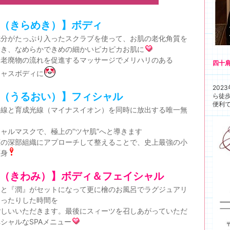
（きらめき）】ボディ
成分がたっぷり入ったスクラブを使って、お肌の老化角質を
除き、なめらかできめの細かいピカピカお肌に
、老廃物の流れを促進するマッサージでメリハリのある
四十
ジャスボディに
202
（うるおい）】フィシャル
ら徒
便利で
外線と育成光線（マイナスイオン）を同時に放出する唯一無
ャルマスクで、極上の”ツヤ肌”へと導きます
顔の深部組織にアプローチして整えることで、史上最強の小
変身
（きわみ）】ボディ＆フェイシャル
』と『潤』がセットになって更に檜のお風呂でラグジュアリ
ゆったりした時間を
ごしいいただきます。最後にスィーツを召しあがっていただ
シャルなSPAメニュー