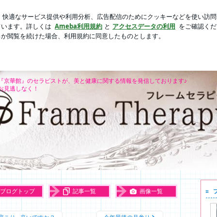
とお手伝い
芸能人ブログ
人気ブログ
新規登録
ログイ
ティマッサージ/京都四条烏丸駅徒歩3分☆プライベートサロン
タニティマッサージ/京都四条烏丸駅徒
『京華館』のセラピストが、美と健康に関する情報を発信しております♪
お見逃しなく！
ブログトップ
記事一覧
画像一覧