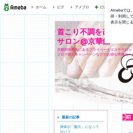
ホーム
ピグ
アメブロ
だいた 息子の寝癖
『贅沢三昧』で美を叶えます♡ | 首こり不調を改善＆マタニ
首こり不調を改善＆マ
サロン@京華館
京都四条烏丸にあるプライベートエステサロン
ブログ限定キャンペーンなどのお得な情報も、
最新の記事
身体が「酸欠」になって
ない？