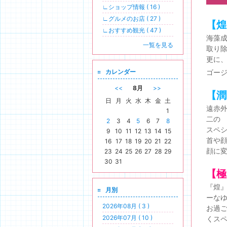
∟ショップ情報 ( 16 )
∟グルメのお店 ( 27 )
【煌
∟おすすめ観光 ( 47 )
海藻
一覧を見る
取り
更に
カレンダー
ゴー
<<
8月
>>
【潤
日
月
火
水
木
金
土
遠赤
1
二の
2
3
4
5
6
7
8
スペシ
9
10
11
12
13
14
15
首や
16
17
18
19
20
21
22
顔に
23
24
25
26
27
28
29
30
31
【極
『煌
月別
ーな
2026年08月 ( 3 )
お過
2026年07月 ( 10 )
くスペ