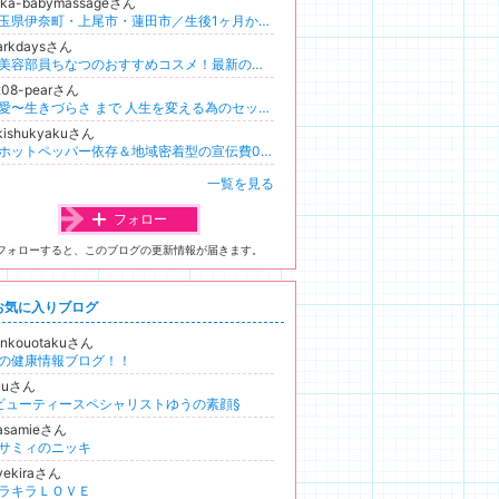
rika-babymassageさん
埼玉県伊奈町・上尾市・蓮田市／生後1ヶ月からのベビーマッサージ教室／発達・子育てサポート／木村りりか
larkdaysさん
元美容部員ちなつのおすすめコスメ！最新の美容情報を大公開
208-pearさん
恋愛〜生きづらさ まで 人生を変える為のセッション アダルトチルドレンからの回復にも対応します
ikishukyakuさん
脱ホットペッパー依存＆地域密着型の宣伝費0円サロン集客！【三重県発】個人サロン専門コンサルタントのブログ集客講座
一覧を見る
フォロー
フォローすると、このブログの更新情報が届きます。
お気に入りブログ
enkouotakuさん
の健康情報ブログ！！
0uさん
ビューティースペシャリストゆうの素顔§
asamieさん
サミィのニッキ
vekiraさん
ラキラＬＯＶＥ