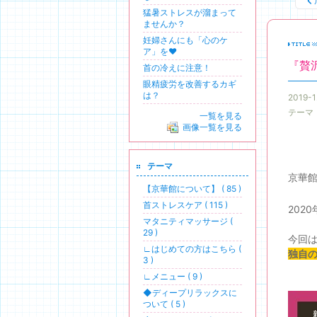
猛暑ストレスが溜まって
ませんか？
妊婦さんにも「心のケ
ア」を❤
『贅
首の冷えに注意！
眼精疲労を改善するカギ
は？
2019-1
テーマ
一覧を見る
画像一覧を見る
テーマ
京華
【京華館について】 ( 85 )
首ストレスケア ( 115 )
202
マタニティマッサージ (
29 )
今回
∟はじめての方はこちら (
独自
3 )
∟メニュー ( 9 )
◆ディープリラックスに
ついて ( 5 )