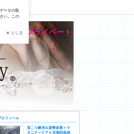
ン
@京華館
歩3分☆プライベート
プロフィール
首こり解消＆姿勢改善＋マ
タニティケア☆京都四条烏