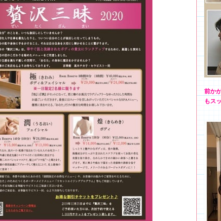
前か
もス