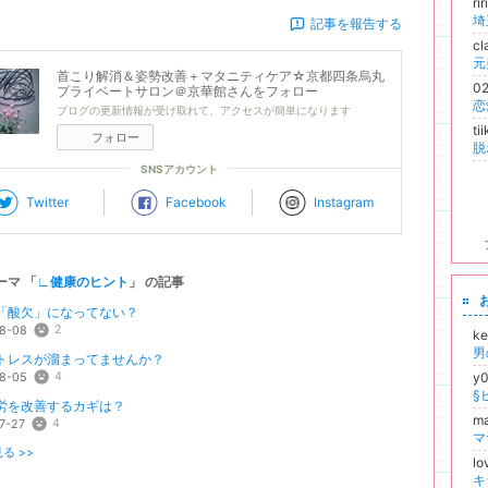
ri
記事を報告する
c
首こり解消＆姿勢改善＋マタニティケア☆京都四条烏丸
0
プライベートサロン＠京華館
さんをフォロー
ブログの更新情報が受け取れて、アクセスが簡単になります
ti
フォロー
SNSアカウント
Twitter
Facebook
Instagram
ーマ 「
∟健康のヒント
」 の記事
「酸欠」になってない？
2
8-08
k
男
トレスが溜まってませんか？
y
4
8-05
§
労を改善するカギは？
m
4
7-27
マ
る >>
lo
キ