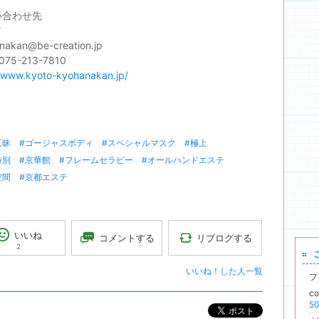
い合わせ先
館
nakan@be-creation.jp
075-213-7810
//www.kyoto-kyohanakan.jp/
三昧
#ゴージャスボディ
#スペシャルマスク
#極上
特別
#京華館
#フレームセラピー
#オールハンドエステ
空間
#京都エステ
いいね
リブログする
コメントする
2
いいね！した人一覧
フ
c
ポスト