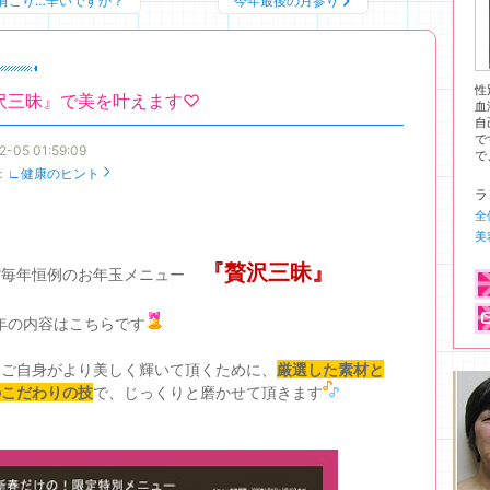
肩こり…辛いですか？
今年最後の月参り
性
沢三昧』で美を叶えます♡
血
自
で
2-05 01:59:09
で
：
∟健康のヒント
ラ
全
美
『贅沢三昧』
館毎年恒例のお年玉メニュー
0年の内容はこちらです
はご自身がより美しく輝いて頂くために、
厳選した素材と
のこだわりの技
で、じっくりと磨かせて頂きます