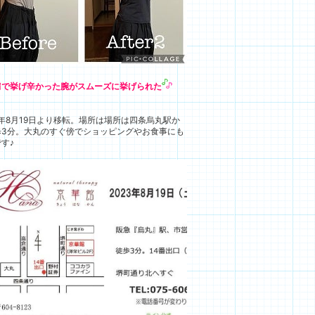
肩で挙げ辛かった腕がスムーズに挙げられた
3年8月19日より移転。場所は場所は四条烏丸駅か
歩3分。大丸のすぐ傍でショッピングやお食事にも
す♪