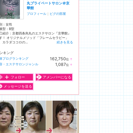
丸プライベートサロン＠京
華館
プロフィール
｜
ピグの部屋
別：
女性
液型：
B型
己紹介：京都四条烏丸のエステサロン『京華館』
す！ オリジナルメソッド「フレームセラピー」
、カラダココロの...
続きを見る
ンキング
162,750
体ブログランキング
位
↑
ラ
1,087
容・エステサロンジャンル
位
↑
ン
ラ
キ
ン
ン
キ
フォロー
アメンバーになる
グ
ン
上
グ
メッセージを送る
昇
上
昇