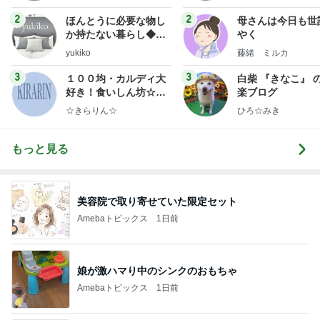
2
2
ほんとうに必要な物し
母さんは今日も世
か持たない暮らし◆Ke
やく
ep Life Simple◆〜イ
yukiko
藤緒 ミルカ
ンテリアのきろく〜
3
3
１００均・カルディ大
白柴 『きなこ』 
好き！食いしん坊☆き
楽ブログ
らりん☆のブログ
☆きらりん☆
ひろ☆みき
もっと見る
美容院で取り寄せていた限定セット
Amebaトピックス
1日前
娘が激ハマり中のシンクのおもちゃ
Amebaトピックス
1日前