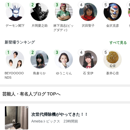
1
2
3
4
5
デーモン閣下
片岡愛之助
林下清志(ビッ
沢田聖子
金沢克彦
グダディ)
新登場ランキング
すべて見る
1
2
3
4
5
BEYOOOOO
島倉りか
ゆうこりん
石 安伊
蒼井心音
NDS
芸能人・有名人ブログ TOPへ
次世代掃除機がやってきた！！
Amebaトピックス
23時間前