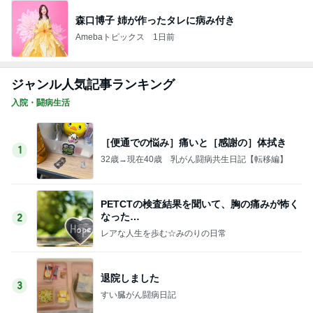
森口博子 姉が作ったタレに病み付き
Amebaトピックス
1日前
ジャンル人気記事ランキング
入院・闘病生活
［便通での悩み］痛いと［感謝の］体拭き
1
32歳→現在40歳 乳がん闘病共生日記【転移編】
PETCTの検査結果を聞いて、胸の痛みが怖く
なった…
2
レアな人生を歩む☆みのりの日常
退院しました
3
すい臓がん闘病日記