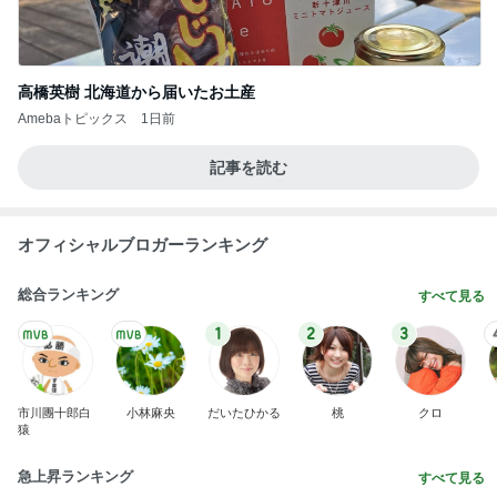
高橋英樹 北海道から届いたお土産
Amebaトピックス
1日前
記事を読む
オフィシャルブロガーランキング
総合ランキング
すべて見る
1
2
3
市川團十郎白
小林麻央
だいたひかる
桃
クロ
猿
急上昇ランキング
すべて見る