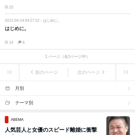
25
2012-04-19 04:27:22
・
はじめに。
はじめに。
14
6
1
ページ（全
1
ページ中）
前のページ
次のページ
月別
テーマ別
ABEMA
人気芸人と女優のスピード離婚に衝撃