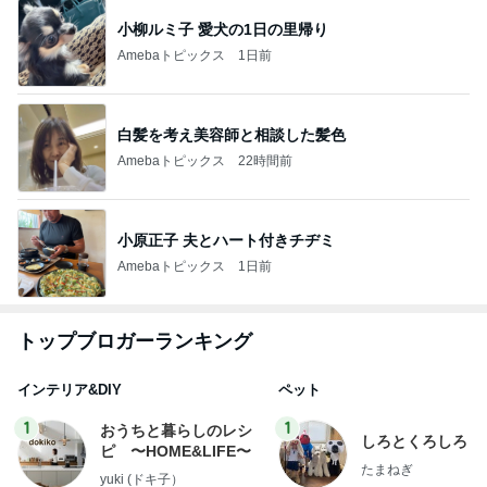
小柳ルミ子 愛犬の1日の里帰り
Amebaトピックス
1日前
白髪を考え美容師と相談した髪色
Amebaトピックス
22時間前
小原正子 夫とハート付きチヂミ
Amebaトピックス
1日前
トップブロガーランキング
インテリア&DIY
ペット
1
1
おうちと暮らしのレシ
しろとくろしろ
ピ 〜HOME&LIFE〜
たまねぎ
yuki (ドキ子）