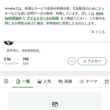
池谷敏郎オフィシャルブログ
アプリをダウンロードして
ブログの更新通知
を受け取りまし
開く
ょう。
池谷敏郎オフィシャルブログ
医学博士。池谷医院院長。
2.5k
794
フォロー
フォロワー
投稿
一覧
人気
画像
テーマ