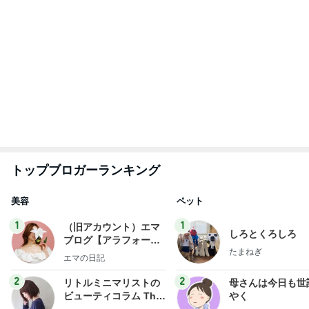
uty colum
3
3
美人になれる、たくさ
白柴 『きなこ』 
んの魔法
楽ブログ
hiromi
ひろ☆みき
もっと見る
上原さくら ツヤツヤほっぺになるYSL
Amebaトピックス
2日前
宮古島で食べた鮮度抜群の鮪
Amebaトピックス
2日前
当選した人気商品詰め合わせとグッズ
Amebaトピックス
1日前