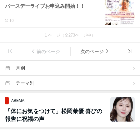
バースデーライブお申込み開始！！
10
1
ページ（全
273
ページ中）
前のページ
次のページ
月別
テーマ別
ABEMA
「体にお気をつけて」松岡茉優 喜びの
報告に祝福の声