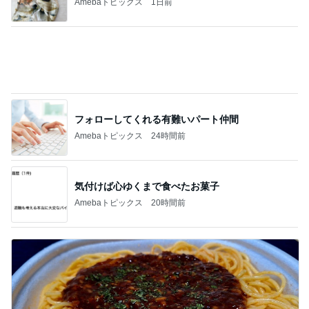
Amebaトピックス
1日前
ビュッフェで爆食いした高級品
Amebaトピックス
13時間前
桃 子ども達考案のスリリングな遊び
Amebaトピックス
1日前
夏の福袋まで半額になる争奪戦
Amebaトピックス
1日前