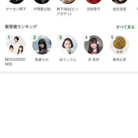
堀ちえみ 母の思い出の朝チャーハン
Amebaトピックス
10時間前
記事を読む
鉄分はレバーと延々と話す母
Amebaトピックス
1日前
堀ちえみ 息子が喜んだ朝のラーメン
Amebaトピックス
1日前