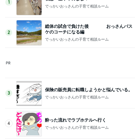
だいた 30代で気づいた平凡な幸せ
Amebaトピックス
22時間前
俺のせいで彼女が辛かったとの話
Amebaトピックス
1日前
夫より大きい弁当箱を選んだ小1息子
Amebaトピックス
1日前
義母の救急搬送よりゴルフの旦那
Amebaトピックス
1日前