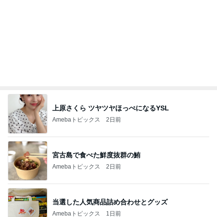
息子に大好評だった唐揚げチーズパン
Amebaトピックス
11時間前
記事を読む
オフィシャルブロガーランキング
総合ランキング
すべて見る
1
2
3
市川團十郎白
小林麻央
だいたひかる
桃
クロ
猿
急上昇ランキング
すべて見る
1
2
3
4
5