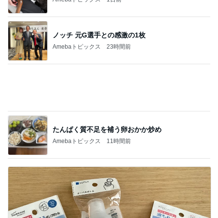
Amebaトピックス
22時間前
膝が痛いのに頭に針をうつ中医
Amebaトピックス
1日前
薬丸裕英 焼肉シメのビビン冷麺
Amebaトピックス
1日前
母の記憶から抜けてしまった電話
Amebaトピックス
1日前