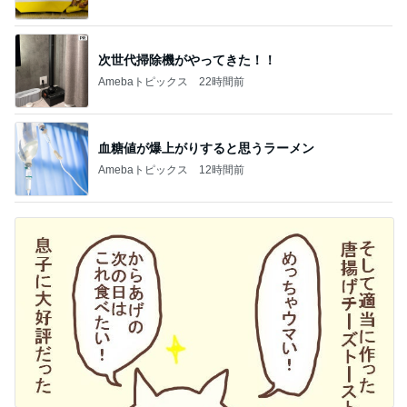
デーモン閣下
片岡愛之助
林下清志(ビッ
沢田聖子
金沢克彦
グダディ)
新登場ランキング
すべて見る
1
2
3
4
5
BEYOOOOO
島倉りか
ゆうこりん
石 安伊
蒼井心音
NDS
芸能人・有名人ブログ TOPへ
神がかってる掃除機
Amebaトピックス
22時間前
だいた ありがたいポケット付きワンピ
Amebaトピックス
1日前