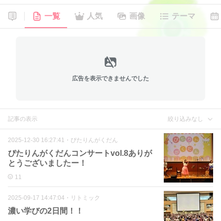
一覧
人気
画像
テーマ
広告を表示できませんでした
記事の表示
絞り込みなし
2025-12-30 16:27:41
・
ぴたりんがくだん
ぴたりんがくだんコンサートvol.8ありが
とうございましたー！
11
2025-09-17 14:47:04
・
リトミック
濃い学びの2日間！！