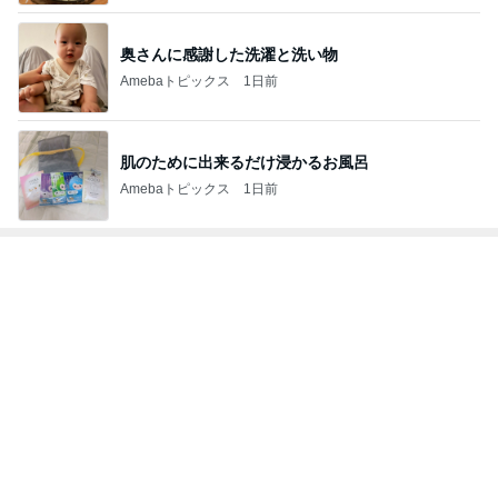
奥さんに感謝した洗濯と洗い物
Amebaトピックス
1日前
肌のために出来るだけ浸かるお風呂
Amebaトピックス
1日前
トップブロガーランキング
美容
ペット
1
1
（旧アカウント）エマ
しろとくろしろ
ブログ【アラフォー会
たまねぎ
社売却セカンドライ
エマの日記
フ】
2
2
リトルミニマリストの
母さんは今日も世
ビューティコラム The
やく
little minimalist's bea
あねっさ／anessa
藤緒 ミルカ