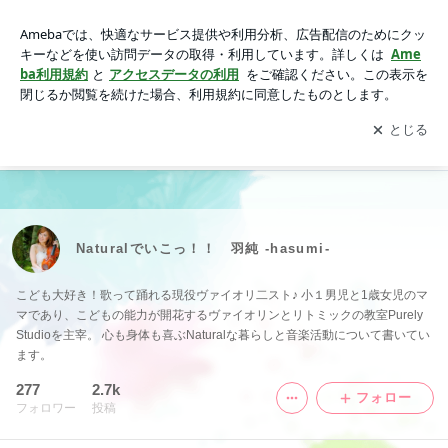
Naturalでいこっ！！ 羽純 -hasumi-
アプリをダウンロードして
ブログの更新通知
を受け取りまし
開く
ょう。
Naturalでいこっ！！ 羽純 -hasumi-
こども大好き！歌って踊れる現役ヴァイオリ二スト♪ 小１男児と1歳女児のマ
マであり、こどもの能力が開花するヴァイオリンとリトミックの教室Purely
Studioを主宰。 心も身体も喜ぶNaturalな暮らしと音楽活動について書いてい
ます。
277
2.7k
フォロー
フォロワー
投稿