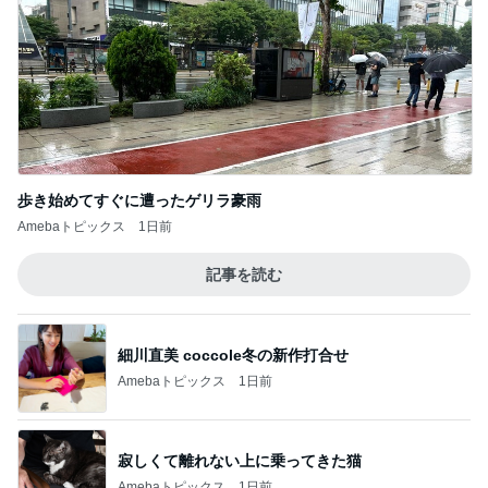
保険の販売員に転職しようかと悩んでいる。
3
でっかいおっさんの子育て相談ルーム
酔った流れでラブホテルへ行く
4
でっかいおっさんの子育て相談ルーム
【義母の話③】義母について補足
5
近距離に住んでいる義両親に苦しめられてます。
このジャンルの記事をもっと見る
次世代掃除機がやってきた！！