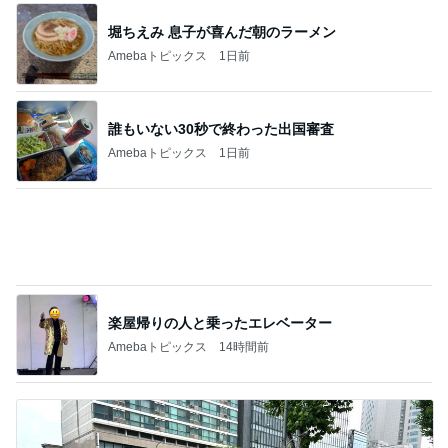
予約なしで買えた可愛らしい福袋
Amebaトピックス
11時間前
ジャンル人気記事ランキング
子育て(幼児)
私は一生不幸のまま？
1
でっかいおっさんの子育て相談ルーム
総体の試合で負けた後 おっさんバス
ケのコーチになる編
2
でっかいおっさんの子育て相談ルーム