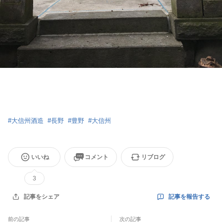
#
大信州酒造
#
長野
#
豊野
#
大信州
いいね
コメント
リブログ
3
記事を報告する
記事をシェア
前の記事
次の記事