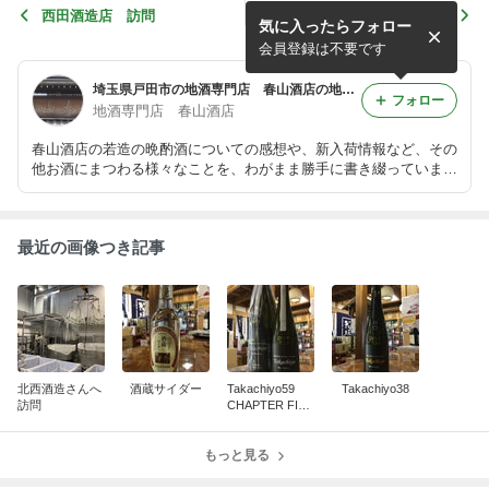
西田酒造店 訪問
秀鳳 純米大吟醸生原酒 出
気に入ったらフォロー
羽燦々
会員登録は不要です
埼玉県戸田市の地酒専門店 春山酒店の地酒情報！
フォロー
地酒専門店 春山酒店
春山酒店の若造の晩酌酒についての感想や、新入荷情報など、その
他お酒にまつわる様々なことを、わがまま勝手に書き綴っていま
す。
最近の画像つき記事
北西酒造さんへ
酒蔵サイダー
Takachiyo59
Takachiyo38
訪問
CHAPTER FIVE
純米吟醸無濾過
生原酒 森のく
もっと見る
まさん