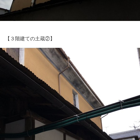
【３階建ての土蔵②】