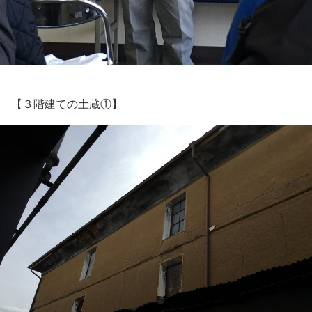
【３階建ての土蔵①】