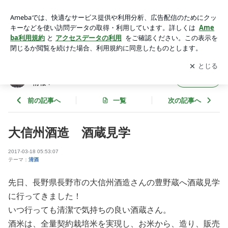
大信州酒造 酒蔵見学 | 埼玉県戸田市の地酒専門店 春山酒店
の地酒情報！
アプリをダウンロードして
ブログの更新通知
を受け取りまし
開く
ょう。
埼玉県戸田市の地酒専門店 春山酒店の地酒
フォロー
情報！
前の記事へ
一覧
次の記事へ
大信州酒造 酒蔵見学
2017-03-18 05:53:07
テーマ：
清酒
先日、長野県長野市の大信州酒造さんの豊野蔵へ酒蔵見学
に行ってきました！
いつ行っても清潔で気持ちの良い酒蔵さん。
酒米は、全量契約栽培米を実現し、お米から、造り、販売