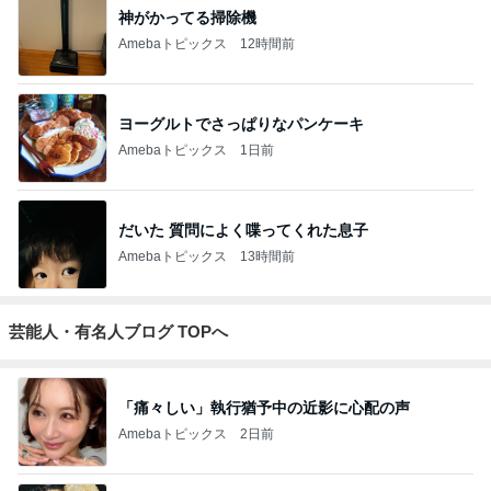
マカロン
3
日々是甘露2〜ディズニー風味〜
甘露
4
5
6
7
8
☆やまあこ☆
れこたんのデ
I＆Cママ 我
ととちゃんの
高校生Dヲタ
さんのディズ
ィズニー大好
が家のディズ
イマジネーシ
Ꭰ-ᎮꭵꭹꭴのDisn
ニー日記
き♡孫4人
ニー♡ブログ
ョンタイム
eyにっき！！
✎ܚ
もっと見る
日本一高い場所にある天然温泉
Amebaトピックス
1日前