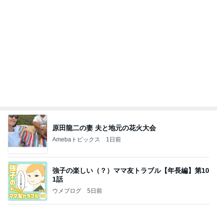
能登揺れ、東北も⚠️夢見が増えて来ました❗️注意し
てください❗️
マリアオフィシャルブログ「ひむかの風にさそわれ
3日前
て」Powered by Ameba
副作用か分からず身体がダルい日
Amebaトピックス
1日前
大当たり？！ディズニーストア夏祭り…何当た
る？！夏祭りくじに挑戦！！！
高校生Dヲタ Ꭰ-ᎮꭵꭹꭴのDisneyにっき！！✎ܚ
14日前