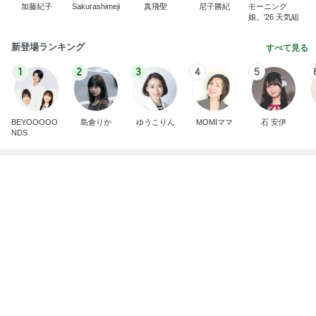
病人アピールしてきたクソ義母
田舎のクソ義母vs都会育ちの嫁
3日前
酸素吸入を始めた突然の急変
Amebaトピックス
1日前
わあ喉は‥
藤田朋子オフィシャルブログ「笑顔の種と眠る犬」
3日前
Powered by Ameba
井上 セーラームーンミュージカル鑑賞
Amebaトピックス
12時間前