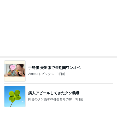
☆We're timelesz LIVE TOUR 2026 episode2 MO
MENTUM
☆☆☆ゆきちにっき☆☆☆
8日前
だいた 慌ただしく向かった実家
Amebaトピックス
2日前
日東駒専や産近甲龍は英語よりも国語の攻略が重視
される、のかもしれない。
Bank of Dreamの公営競技はどこへ行く
11日前