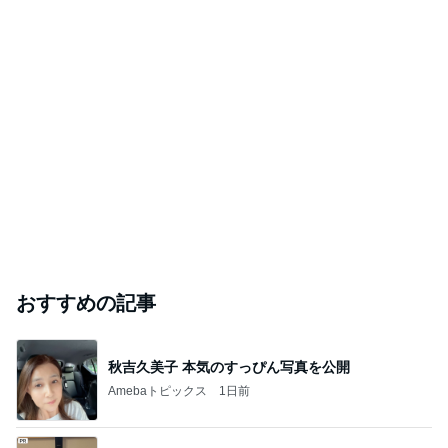
実家で晩ご飯
だいたひかるオフィシャルブログ Powered by Ame
1日前
ba
5月に出産の冨永愛 パートナーの姿公開
Amebaトピックス
21時間前
ありがとうございます
市川團十郎白猿オフィシャルB
5日前
ジャンルランキング
ディズニーレポ
5,120人参加中
1
「吉田さんちのファミリー日記」Powered by Ameb
a 吉田さんファミリーオフィシャルブログ
吉田さんファミリー
2
マカロンのclub disney♡