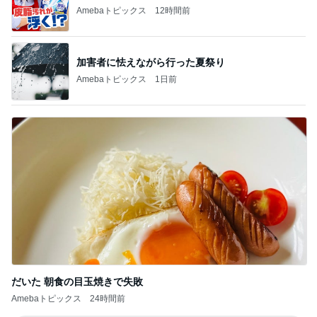
実家で晩ご飯
だいたひかるオフィシャルブログ Powered by Ame
1日前
ba
お土産と楽しかったレッスン前のトーク
Amebaトピックス
1日前
悲しすぎて立ち直れない。
クロオフィシャルブログPowered by Ameba
3日前