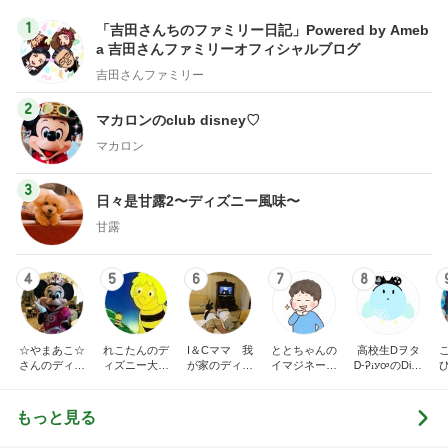
2
2
日曜日は９時まで寝た
ほんとうに必要な
い。
か持たない暮らし
ep Life Simple
あべかわ
yukiko
ンテリアのきろく
3
3
四十路シンパパの家族
１００均・カルデ
日記
好き！食いしん坊
らりん☆のブログ
はやパパ
☆きらりん☆
もっと見る
オフィシャルブロガーランキング
総合ランキング
すべて見る
1
2
3
市川團十郎白
小林麻央
だいたひかる
桃
クロ
猿