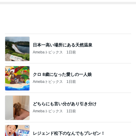
強子の楽しい（？）ママ友トラブル【年長編】第10
1話
ウメブログ
5日前
食べる前後にぬるま湯を飲む基本形
Amebaトピックス
1日前
ありがとうございます
市川團十郎白猿オフィシャルB
5日前
美奈代 結婚30周年に夫婦で答えた事
Amebaトピックス
1日前