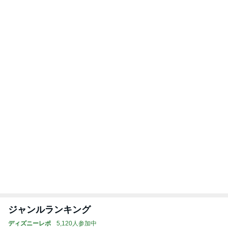
だいた 朝食の目玉焼きで失敗
Amebaトピックス
24時間前
記事を読む
トップブロガーランキング
子育て
インテリア&DIY
1
1
kosodatefulな毎日 ～
おうちと暮らしの
オギャ子の暴走～
ピ 〜HOME&LI
オギャ子
yuki (ドキ子）