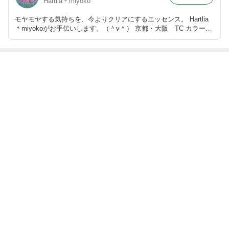
Hartlia＊miyoko
モヤモヤする気持ちを、今よりクリアにするエッセンス。 Hartlia
＊miyokoがお手伝いします。（＾v＾） 京都・大阪 TC カラーセ
ラピー
最近の画像つき記事
「気づき」を手
アファメーショ
アイメッセージ
傾聴とは②「共
に入れよう
ンの効果
で伝えること
感的理解」
もっと見る
ABEMA
辻希美と杉浦太陽が喜びの報告 芸能界
からも祝福の声