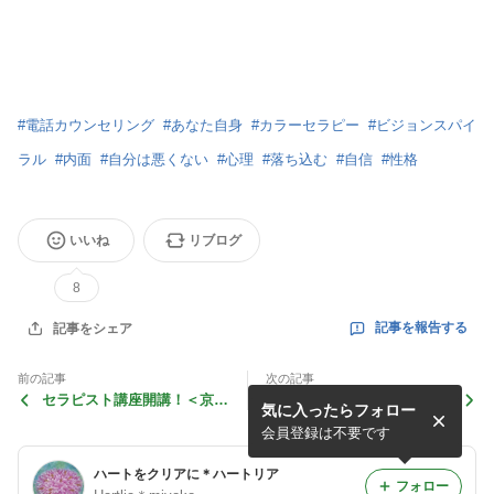
#
電話カウンセリング
#
あなた自身
#
カラーセラピー
#
ビジョンスパイ
ラル
#
内面
#
自分は悪くない
#
心理
#
落ち込む
#
自信
#
性格
いいね
リブログ
8
記事を報告する
記事をシェア
前の記事
次の記事
セラピスト講座開講！＜京都
セラピスト講座開講！＜京都
気に入ったらフォロー
＞
＞
会員登録は不要です
ハートをクリアに＊ハートリア
フォロー