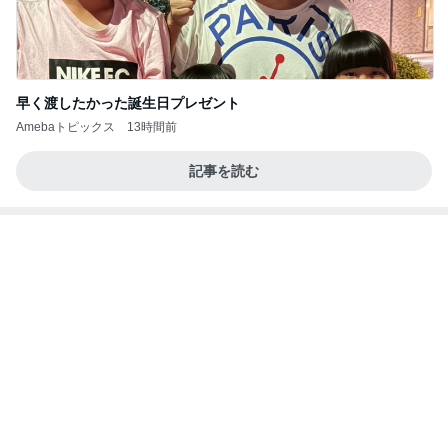
よし、タイ行こ
与儀大介
1日前
痛みに耐え買いに行ったのに買った物
Amebaトピックス
1日前
【秩父鉄道】８/２～１１/３０開催 ガリガリ君が
秩父鉄道に遊びにやってくる！のご紹介です
秩父市議会議員 黒澤秀之 ブログ Powered by Ame
10日前
ba
受け入れを断られ決めた長男の退院
Amebaトピックス
1日前