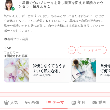
占星術で心のブレーキを外し現実を変える星読みカウ
ンセラー望月えみこ
気づいたら、ずっと頑張ってきた。ちゃんとやってきたはずなのに、なぜか
心が休まらない。そんな感覚を抱えている方へ。 星読みと心理の視点から、
思考や感情のクセを見つめ直し、自分を大切にする感覚を取り戻していくサ
ポートをしています。
有料プラン会員
1.5k
フォロー
フォロワー
固定された記事
我慢しなくてもうま
自分
くいく私になる。7
て何
2026年1月24日
2026
日間無料メール講座
人の
のご案内
ッシ
人気
画像
テーマ
年月
動画