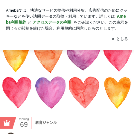
├講座開催実績｜占星術で心のブレーキを外し現実を変える星
読みカウンセラー望月えみこ
アプリをダウンロードして
ブログの更新通知
を受け取りまし
開く
ょう。
ranking
69
教育ジャンル