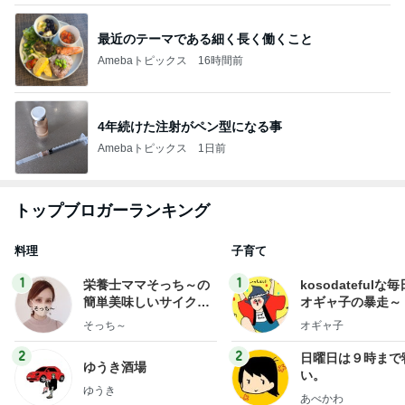
最近のテーマである細く長く働くこと
Amebaトピックス
16時間前
4年続けた注射がペン型になる事
Amebaトピックス
1日前
トップブロガーランキング
料理
子育て
1
1
栄養士ママそっち～の
kosodatefulな毎
簡単美味しいサイクル
オギャ子の暴走～
献立
そっち～
オギャ子
2
2
日曜日は９時まで
ゆうき酒場
い。
ゆうき
あべかわ