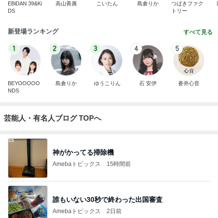
EBiDAN 39&Ki
高山善廣
こいたん
島倉りか
つばきファク
DS
トリー
新登場ランキング
すべて見る
1
2
3
4
5
BEYOOOOO
島倉りか
ゆうこりん
石 安伊
蒼井心音
NDS
芸能人・有名人ブログ TOPへ
神がかってる掃除機
Amebaトピックス
15時間前
誰もいない30秒で終わった出国審査
Amebaトピックス
2日前