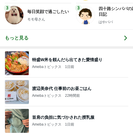
3
3
四十路シンパパの
毎日笑顔で過ごしたい
日記
モモ母さん
はやパパ
もっと見る
特盛W丼を頼んだら出てきた愛情盛り
Amebaトピックス
1日前
渡辺美奈代 仕事前のお昼ごはん
Amebaトピックス
22時間前
首肩の負担に気づかされた授乳服
Amebaトピックス
1日前