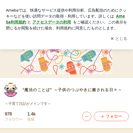
*魔法のことば* ～子供のつぶやきに癒される日々～
アプリをダウンロードして
ブログの更新通知
を受け取りまし
開く
ょう。
*魔法のことば* ～子供のつぶやきに癒される日々～
～子育て日記がメインです～
978
1.4k
フォロー
フォロワー
投稿