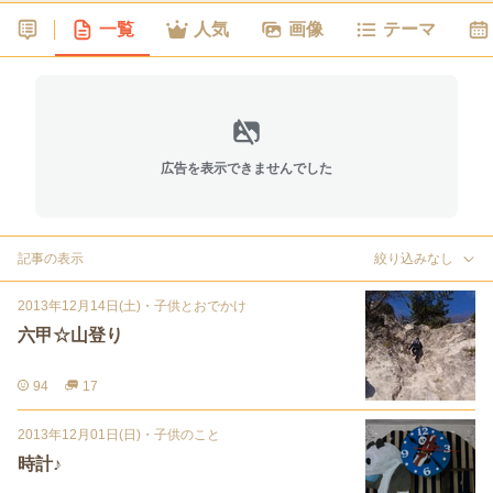
一覧
人気
画像
テーマ
広告を表示できませんでした
記事の表示
絞り込みなし
2013年12月14日(土)
・
子供とおでかけ
六甲☆山登り
94
17
2013年12月01日(日)
・
子供のこと
時計♪