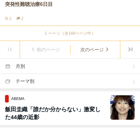
突発性難聴治療6日目
2
2
1
ページ（全
144
ページ中）
前のページ
次のページ
月別
テーマ別
ABEMA
飯田圭織「誰だか分からない」激変し
た44歳の近影