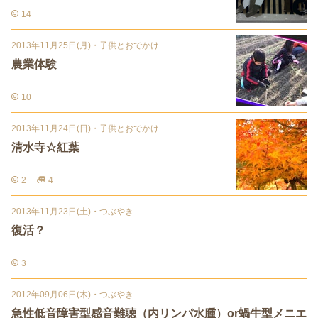
14
2013年11月25日(月)
・
子供とおでかけ
農業体験
10
2013年11月24日(日)
・
子供とおでかけ
清水寺☆紅葉
2
4
2013年11月23日(土)
・
つぶやき
復活？
3
2012年09月06日(木)
・
つぶやき
急性低音障害型感音難聴（内リンパ水腫）or蝸牛型メニエ