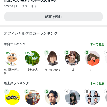
間違いない海老アボチーズの春巻き
Amebaトピックス
1日前
記事を読む
オフィシャルブロガーランキング
総合ランキング
すべて見る
1
2
3
市川團十郎白
小林麻央
だいたひかる
桃
クロ
猿
急上昇ランキング
すべて見る
1
2
3
4
5