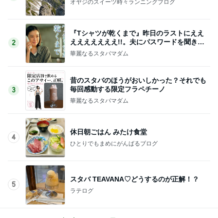
オヤジのスイーツ時々ランニングブログ
『Tシャツが乾くまで』昨日のラストにええ
えええええええ!!。夫にパスワードを聞きま
2
した
華麗なるスタバマダム
昔のスタバのほうがおいしかった？それでも
毎回感動する限定フラペチーノ
3
華麗なるスタバマダム
休日朝ごはん みたけ食堂
4
ひとりでもまめにがんばるブログ
スタバ TEAVANA♡どうするのが正解！？
5
ラテログ