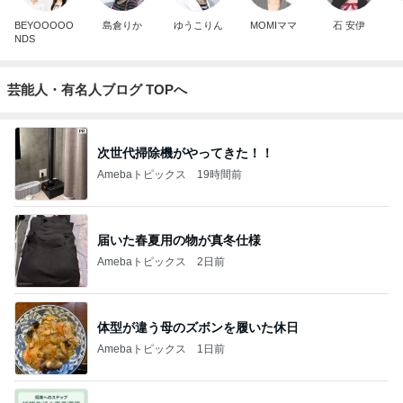
BEYOOOOO
島倉りか
ゆうこりん
MOMIママ
石 安伊
NDS
芸能人・有名人ブログ TOPへ
次世代掃除機がやってきた！！
Amebaトピックス
19時間前
届いた春夏用の物が真冬仕様
Amebaトピックス
2日前
体型が違う母のズボンを履いた休日
Amebaトピックス
1日前