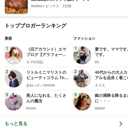
Amebaトピックス
2日前
トップブロガーランキング
美容
ファッション
1
1
（旧アカウント）エマ
妻です。ママです
ブログ【アラフォー会
です。
社売却セカンドライ
エマの日記
eri.
フ】
2
2
リトルミニマリストの
40代からの大人
ビューティコラム The
アルを品良く着こ
little minimalist's bea
ファッションブロ
あねっさ／anessa
えりん
uty colum
3
3
美人になれる、たくさ
銀の滴降る降るま
んの魔法
に・・・
hiromi
illallan
もっと見る