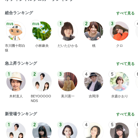
総合ランキング
すべて見る
1
2
3
市川團十郎白
小林麻央
だいたひかる
桃
クロ
猿
急上昇ランキング
すべて見る
1
2
3
4
5
木村直人
BEYOOOOO
美川憲一
吉岡淳
水森かおり
NDS
新登場ランキング
すべて見る
1
2
3
4
5