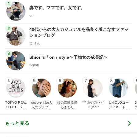
1
妻です。ママです。女です。
eri.
2
40代からの大人カジュアルを品良く着こなすファッ
ションブログ
えりん
3
Shiori's「on」style〜干物女の成長記〜
Shiori
4
5
6
7
8
TOKYO REAL
coco-eririko大
銀の滴降る降
*** あやのハピ
UNIQLOコー
CLOTHES 大
人のプチプラ
るまわり
ログ ***
ディネート日
人世代のリア
mixコーデ
に・・・
記
ハ
ルクローズ
♪
もっと見る