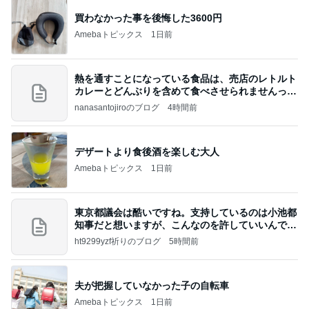
買わなかった事を後悔した3600円
Amebaトピックス
1日前
熱を通すことになっている食品は、売店のレトルト
カレーとどんぶりを含めて食べさせられませんっ
て、男
nanasantojiroのブログ
4時間前
デザートより食後酒を楽しむ大人
Amebaトピックス
1日前
東京都議会は酷いですね。支持しているのは小池都
知事だと想いますが、こんなのを許していいんです
か？
ht9299yzf祈りのブログ
5時間前
夫が把握していなかった子の自転車
Amebaトピックス
1日前