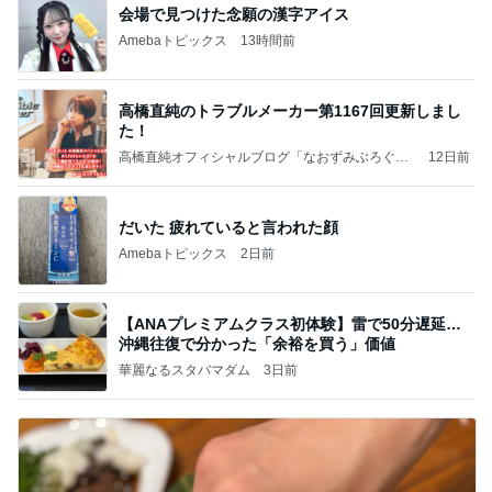
会場で見つけた念願の漢字アイス
Amebaトピックス
13時間前
高橋直純のトラブルメーカー第1167回更新しまし
た！
高橋直純オフィシャルブログ「なおずみぶろぐ」
12日前
Powered by Ameba
だいた 疲れていると言われた顔
Amebaトピックス
2日前
【ANAプレミアムクラス初体験】雷で50分遅延…
沖縄往復で分かった「余裕を買う」価値
華麗なるスタバマダム
3日前