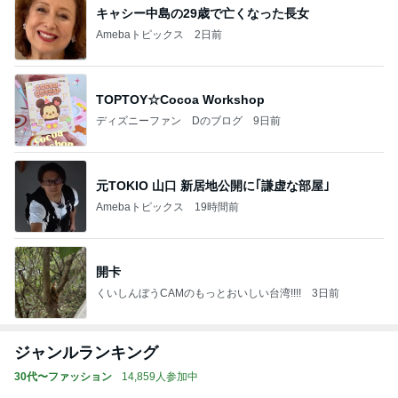
キャシー中島の29歳で亡くなった長女
Amebaトピックス
2日前
TOPTOY☆Cocoa Workshop
ディズニーファン Dのブログ
9日前
元TOKIO 山口 新居地公開に｢謙虚な部屋｣
Amebaトピックス
19時間前
開卡
くいしんぼうCAMのもっとおいしい台湾!!!!
3日前
ジャンルランキング
30代〜ファッション
14,859人参加中