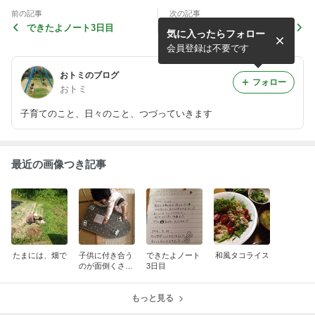
前の記事
次の記事
できたよノート3日目
できたよノート
気に入ったらフォロー
会員登録は不要です
おトミのブログ
フォロー
おトミ
子育てのこと、日々のこと、つづっていきます
最近の画像つき記事
たまには、畑で
子供に付き合う
できたよノート
和風タコライス
のが面倒くさい
3日目
時は？
もっと見る