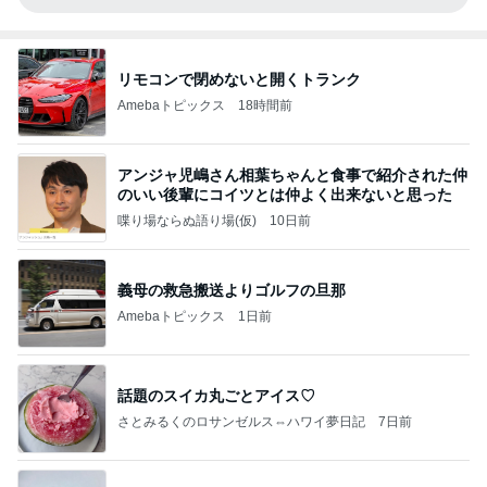
リモコンで閉めないと開くトランク
Amebaトピックス
18時間前
アンジャ児嶋さん相葉ちゃんと食事で紹介された仲
のいい後輩にコイツとは仲よく出来ないと思った
喋り場ならぬ語り場(仮)
10日前
義母の救急搬送よりゴルフの旦那
Amebaトピックス
1日前
話題のスイカ丸ごとアイス♡
さとみるくのロサンゼルス⇔ハワイ夢日記
7日前