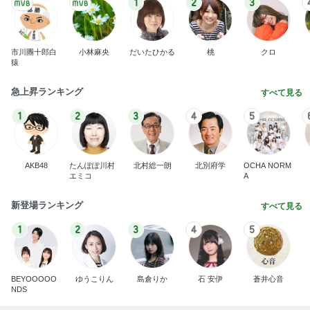
1
2
3
市川團十郎白
小林麻央
だいたひかる
桃
クロ
猿
急上昇ランキング
すべて見る
1
2
3
4
5
AKB48
たんぽぽ川村
北村総一朗
北別府学
OCHA NORM
エミコ
A
新登場ランキング
すべて見る
1
2
3
4
5
BEYOOOOO
ゆうこりん
島倉りか
石 安伊
蒼井心音
NDS