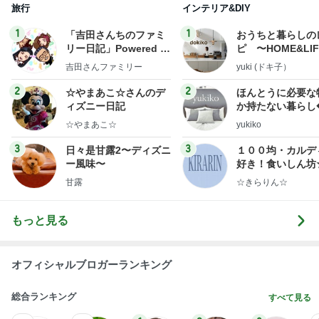
旅行
インテリア&DIY
1
1
「吉田さんちのファミ
おうちと暮らしの
リー日記」Powered b
ピ 〜HOME&LI
y Ameba 吉田さんファ
吉田さんファミリー
yuki (ドキ子）
ミリーオフィシャルブ
ログ
2
2
☆やまあこ☆さんのデ
ほんとうに必要な
ィズニー日記
か持たない暮らし
ep Life Simple
☆やまあこ☆
yukiko
ンテリアのきろく
3
3
日々是甘露2〜ディズニ
１００均・カルデ
ー風味〜
好き！食いしん坊
らりん☆のブログ
甘露
☆きらりん☆
もっと見る
オフィシャルブロガーランキング
総合ランキング
すべて見る