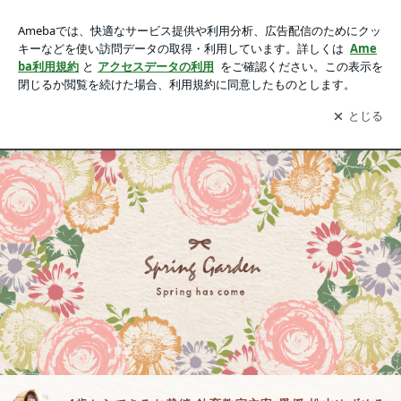
4歳からできるお裁縫:針育教室主宰 愛媛 松山ゆずめろん。 10
0年後も 伝えたい想いを1針に込めて…
アプリをダウンロードして
ブログの更新通知
を受け取りまし
開く
ょう。
アメブロ
HOME
ゆずめろん。ワークショップ
お問合せ