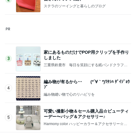
ステラのソーイングと暮らしのブログ
家にあるものだけでPOP用クリップを手作り
しました
3
三重県鈴鹿市 毎日を笑顔にする紙バンドクラフト
教室＆クラフト工房 Twinkle Cat
編み物が有るから⋯ (*´∀｀*)ﾜﾀｼﾊ ﾀﾞｲｼﾞｮｳ
ﾌﾞ
4
編み物縫い物で心のリハビリを
可愛い撮影小物＆セール購入品☆ビューティ
ーデー〜バッグ＆アクセサリー♪
5
Harmony color ハッピーカラー＆アクセサリー☆毎
日が楽しくなる〜笑顔溢れるハッピーハンドメイ
ド〜横浜 都筑港北ニュータウン♪
このジャンルの記事をもっと見る
レジェンド松下のなんでもプレゼン！