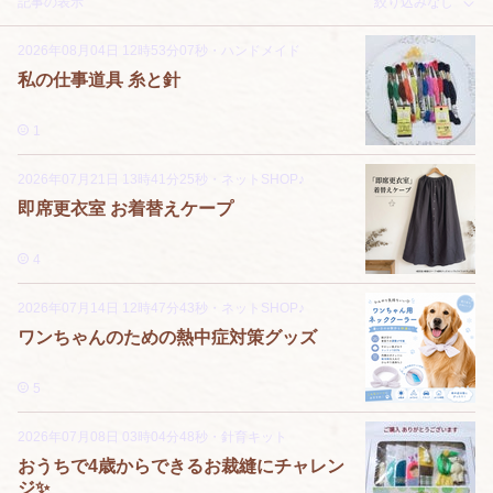
記事の表示
絞り込みなし
2026年08月04日 12時53分07秒
・
ハンドメイド
私の仕事道具 糸と針
1
2026年07月21日 13時41分25秒
・
ネットSHOP♪
即席更衣室 お着替えケープ
4
2026年07月14日 12時47分43秒
・
ネットSHOP♪
ワンちゃんのための熱中症対策グッズ
5
2026年07月08日 03時04分48秒
・
針育キット
おうちで4歳からできるお裁縫にチャレン
ジ✨