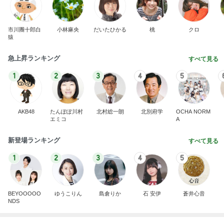
市川團十郎白
小林麻央
だいたひかる
桃
クロ
猿
急上昇ランキング
すべて見る
1
2
3
4
5
AKB48
たんぽぽ川村
北村総一朗
北別府学
OCHA NORM
エミコ
A
新登場ランキング
すべて見る
1
2
3
4
5
BEYOOOOO
ゆうこりん
島倉りか
石 安伊
蒼井心音
NDS