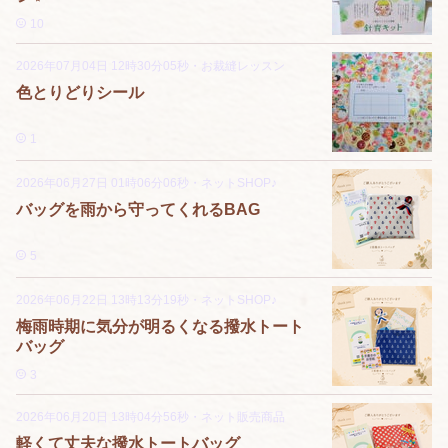
10
2026年07月04日 12時30分05秒
・
お裁縫レッスン
色とりどりシール
1
2026年06月27日 01時06分06秒
・
ネットSHOP♪
バッグを雨から守ってくれるBAG
5
2026年06月22日 13時13分19秒
・
ネットSHOP♪
梅雨時期に気分が明るくなる撥水トート
バッグ
3
2026年06月20日 13時04分56秒
・
ネット販売商品
軽くて丈夫な撥水トートバッグ