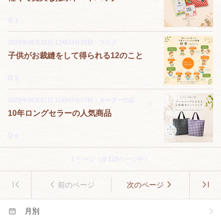
1
2026年06月16日 12時24分35秒
・
ブログ
子供がお裁縫をして得られる12のこと
3
2026年06月07日 11時47分17秒
・
オーダーの品
10年ロングセラーの人気商品
8
1
ページ（全
118
ページ中）
前のページ
次のページ
月別