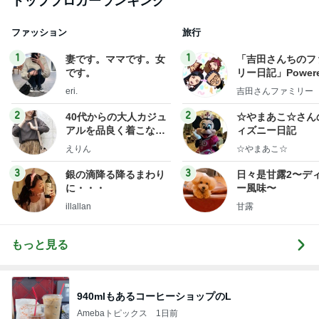
トップブロガーランキング
ファッション
旅行
1
1
妻です。ママです。女
「吉田さんちのフ
です。
リー日記」Powere
y Ameba 吉田さ
eri.
吉田さんファミリー
ミリーオフィシャ
ログ
2
2
40代からの大人カジュ
☆やまあこ☆さん
アルを品良く着こなす
ィズニー日記
ファッションブログ
えりん
☆やまあこ☆
3
3
銀の滴降る降るまわり
日々是甘露2〜デ
に・・・
ー風味〜
illallan
甘露
もっと見る
940mlもあるコーヒーショップのL
Amebaトピックス
1日前