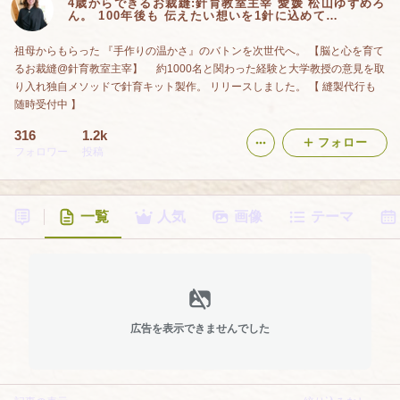
4歳からできるお裁縫:針育教室主宰 愛媛 松山ゆずめろ
ん。 100年後も 伝えたい想いを1針に込めて…
祖母からもらった 『手作りの温かさ』のバトンを次世代へ。 【脳と心を育て
るお裁縫@針育教室主宰】 約1000名と関わった経験と大学教授の意見を取
り入れ独自メソッドで針育キット製作。 リリースしました。 【 縫製代行も
随時受付中 】
316
1.2k
フォロー
フォロワー
投稿
一覧
人気
画像
テーマ
広告を表示できませんでした