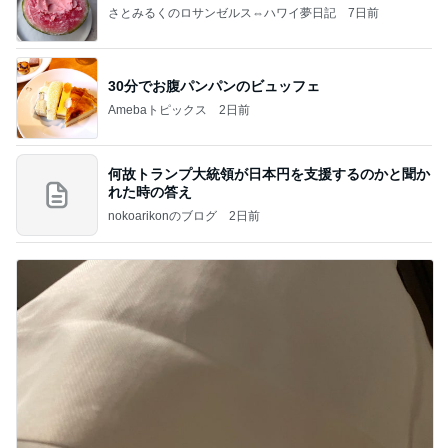
さとみるくのロサンゼルス⇔ハワイ夢日記
7日前
30分でお腹パンパンのビュッフェ
Amebaトピックス
2日前
何故トランプ大統領が日本円を支援するのかと聞か
れた時の答え
nokoarikonのブログ
2日前