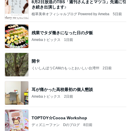
8月2日放送のTBS「週刊さんまとマツコ」先週に引
き続き出演します♪
植草美幸オフィシャルブログ Powered by Ameba
5日前
残業でタダ働きになった日の夕飯
Amebaトピックス
1日前
開卡
くいしんぼうCAMのもっとおいしい台湾!!!!
2日前
耳が痛かった高校最初の個人懇談
Amebaトピックス
2日前
TOPTOY☆Cocoa Workshop
ディズニーファン Dのブログ
8日前