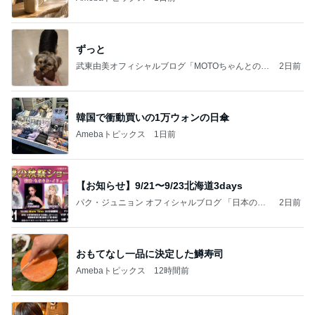
ずっと
武東由美オフィシャルブログ「MOTOちゃんとのは
2日前
っぴぃな毎日」Powered by Ameba
韓国で衝動買いの1万ウォンの日傘
Amebaトピックス
1日前
【お知らせ】9/21〜9/23北海道3days
パク・ジュニョン オフィシャルブログ 「日本の
2日前
心」 powered by Ameba
おもてなし一品に決定した鱒寿司
Amebaトピックス
12時間前