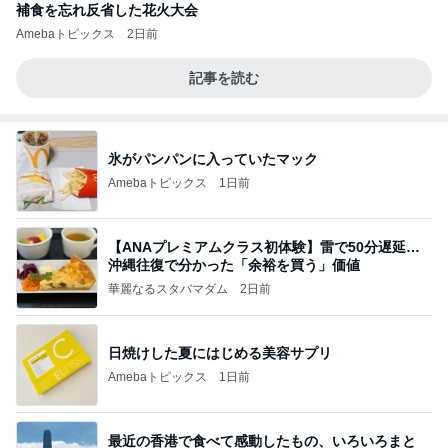
補食を忘れ反省した花火大会
Amebaトピックス
2日前
記事を読む
氷がパンパンに入っていたマック
Amebaトピックス
1日前
【ANAプレミアムクラス初体験】雷で50分遅延…
沖縄往復で分かった「余裕を買う」価値
華麗なるスタバマダム
2日前
日焼けした夏にはじめる美容サプリ
Amebaトピックス
1日前
最近の香港で食べて感動したもの、いろいろまと