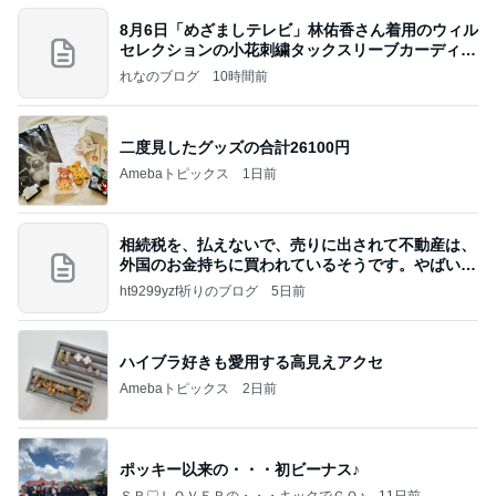
8月6日「めざましテレビ」林佑香さん着用のウィル
セレクションの小花刺繍タックスリーブカーディガ
ン
れなのブログ
10時間前
二度見したグッズの合計26100円
Amebaトピックス
1日前
相続税を、払えないで、売りに出されて不動産は、
外国のお金持ちに買われているそうです。やばいで
すよ
ht9299yzf祈りのブログ
5日前
ハイブラ好きも愛用する高見えアクセ
Amebaトピックス
2日前
ポッキー以来の・・・初ビーナス♪
ＳＲ♡ＬＯＶＥＲの・・・キックでＧＯ♪
11日前