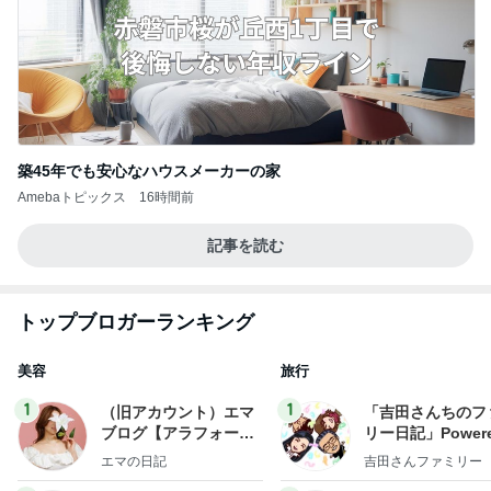
築45年でも安心なハウスメーカーの家
Amebaトピックス
16時間前
記事を読む
トップブロガーランキング
美容
旅行
1
1
（旧アカウント）エマ
「吉田さんちのフ
ブログ【アラフォー会
リー日記」Powere
社売却セカンドライ
y Ameba 吉田さ
エマの日記
吉田さんファミリー
フ】
ミリーオフィシャ