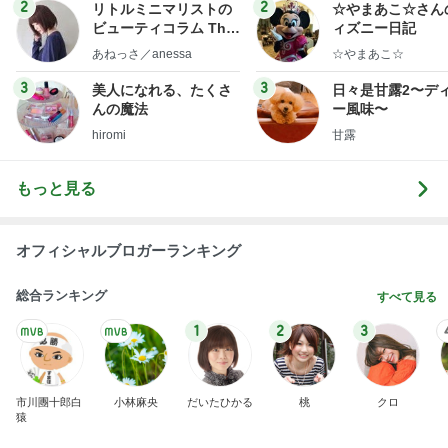
ログ
2
2
リトルミニマリストの
☆やまあこ☆さん
ビューティコラム The
ィズニー日記
little minimalist's bea
あねっさ／anessa
☆やまあこ☆
uty colum
3
3
美人になれる、たくさ
日々是甘露2〜デ
んの魔法
ー風味〜
hiromi
甘露
もっと見る
オフィシャルブロガーランキング
総合ランキング
すべて見る
1
2
3
市川團十郎白
小林麻央
だいたひかる
桃
クロ
猿