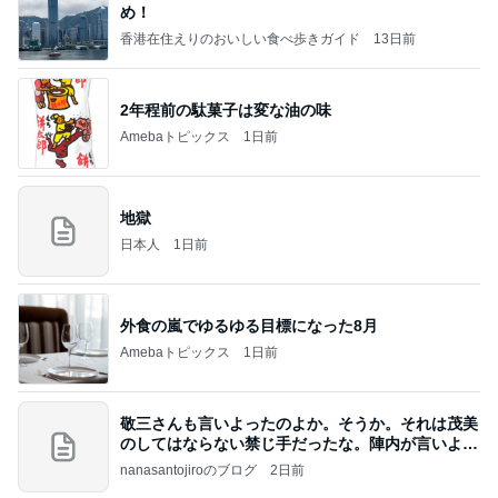
め！
香港在住えりのおいしい食べ歩きガイド
13日前
2年程前の駄菓子は変な油の味
Amebaトピックス
1日前
地獄
日本人
1日前
外食の嵐でゆるゆる目標になった8月
Amebaトピックス
1日前
敬三さんも言いよったのよか。そうか。それは茂美
のしてはならない禁じ手だったな。陣内が言いよる
のよ
nanasantojiroのブログ
2日前