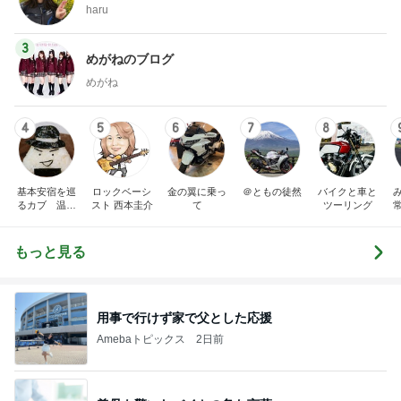
haru
3
めがねのブログ
めがね
4
5
6
7
8
基本安宿を巡
ロックベーシ
金の翼に乗っ
＠ともの徒然
バイクと車と
るカブ 温泉
スト 西本圭介
て
ツーリング
安宿探究中
もっと見る
用事で行けず家で父とした応援
Amebaトピックス
2日前