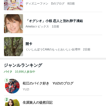
ディズニーファン Dのブログ
8日前
「オグシオ」小椋 恋人と別れ卵子凍結
Amebaトピックス
1日前
開卡
くいしんぼうCAMのもっとおいしい台湾!!!!
2日前
ジャンルランキング
バイク
10,896人参加中
1
松江のバイク好き YUZIのブログ
YUZI
2
生涯旅人の徒然日記