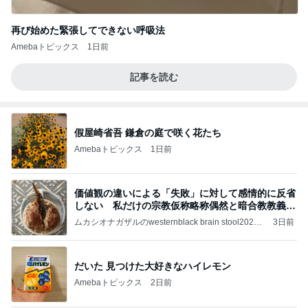
再び始めた緊張してできない呼吸法
Amebaトピックス
1日前
記事を読む
假屋崎省吾 鎌倉の庭で咲く花たち
Amebaトピックス
1日前
価値観の違いによる「失敗」に対して感情的に反省
しない 私だけの宗教仮称略称偶然と暗合教教義候
補
ムカシオナガザルのwesternblack brain stool2024
3日前
年（令和6）11月25日以来減酒断煙再開ムカシオナ
ガザル
だいた 見つけた大好きなハイレモン
Amebaトピックス
2日前