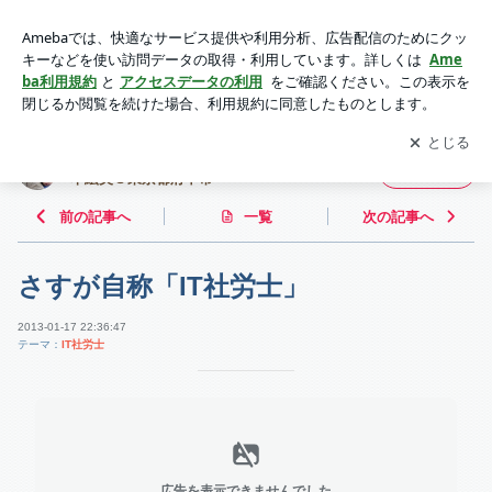
さすが自称「IT社労士」 | 鉄は熱いうちに打て！~ IT社会保険
労務士 濵本絵美＠東京都府中市~
アプリをダウンロードして
ブログの更新通知
を受け取りまし
開く
ょう。
鉄は熱いうちに打て！~ IT社会保険労務士 濵
フォロー
本絵美＠東京都府中市~
前の記事へ
一覧
次の記事へ
さすが自称「IT社労士」
2013-01-17 22:36:47
テーマ：
IT社労士
広告を表示できませんでした