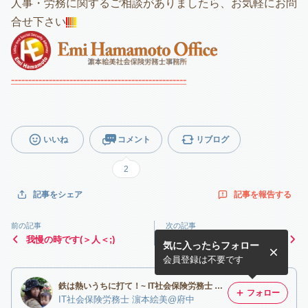
人事・労務に関するご相談がありましたら、お気軽にお問
合せ下さい
---------------------------------------------------
いいね
コメント
リブログ
2
記事を報告する
記事をシェア
前の記事
次の記事
我慢の時です(＞人＜;)
デキルイケメン生保BOYと
気に入ったらフォロー
コラボ〜
会員登録は不要です
鉄は熱いうちに打て！~ IT社会保険労務士 濵本絵美＠東京都府中市~
フォロー
IT社会保険労務士 濵本絵美@府中