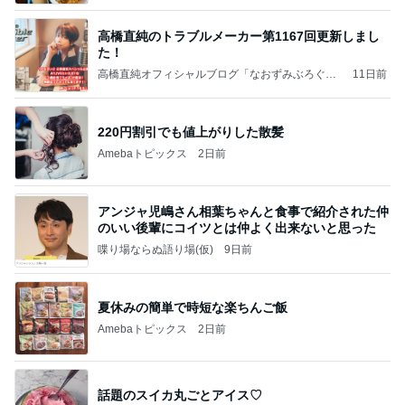
高橋直純のトラブルメーカー第1167回更新しまし
た！
高橋直純オフィシャルブログ「なおずみぶろぐ」
11日前
Powered by Ameba
220円割引でも値上がりした散髪
Amebaトピックス
2日前
アンジャ児嶋さん相葉ちゃんと食事で紹介された仲
のいい後輩にコイツとは仲よく出来ないと思った
喋り場ならぬ語り場(仮)
9日前
夏休みの簡単で時短な楽ちんご飯
Amebaトピックス
2日前
話題のスイカ丸ごとアイス♡