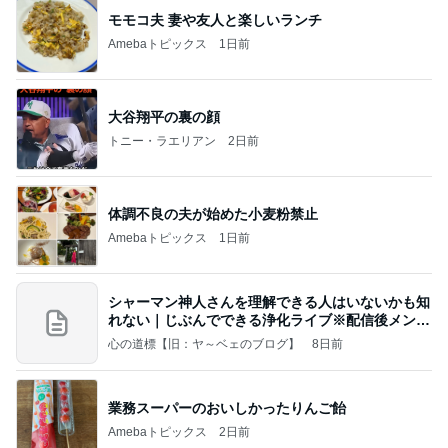
モモコ夫 妻や友人と楽しいランチ
Amebaトピックス
1日前
大谷翔平の裏の顔
トニー・ラエリアン
2日前
体調不良の夫が始めた小麦粉禁止
Amebaトピックス
1日前
シャーマン神人さんを理解できる人はいないかも知
れない｜じぶんでできる浄化ライブ※配信後メンバ
ー限
心の道標【旧：ヤ～ベェのブログ】
8日前
業務スーパーのおいしかったりんご飴
Amebaトピックス
2日前