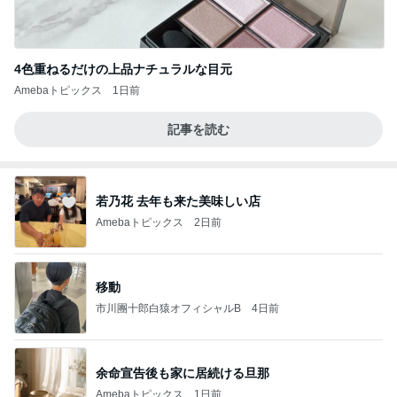
4色重ねるだけの上品ナチュラルな目元
Amebaトピックス
1日前
記事を読む
若乃花 去年も来た美味しい店
Amebaトピックス
2日前
移動
市川團十郎白猿オフィシャルB
4日前
余命宣告後も家に居続ける旦那
Amebaトピックス
1日前