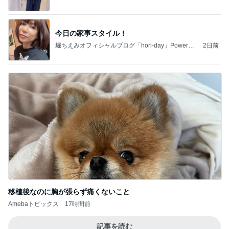
今日の家事スタイル！
堀ちえみオフィシャルブログ「hori-day」Powered
2日前
by Ameba
移植後なのに胸が張らず痛くないこと
Amebaトピックス
17時間前
記事を読む