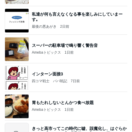
私達が何も言えなくなる事を楽しみにしていまー
す｡
最後の悪あがき
2日前
スーパーの駐車場で鳴り響く警告音
Amebaトピックス
1日前
インターン面接3
四コマ戦士 パパ戦記
7日前
胃もたれしないとんかつ食べ放題
Amebaトピックス
1日前
きっと高市ってこの時代に嘘、誤魔化し、はぐらか