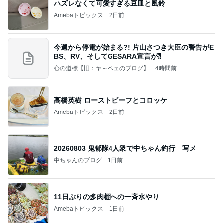
ハズレなくて可愛すぎる豆皿と風鈴
Amebaトピックス
2日前
今週から停電が始まる?! 片山さつき大臣の警告がE
BS、RV、そしてGESARA宣言が⁈
心の道標【旧：ヤ～ベェのブログ】
4時間前
高橋英樹 ローストビーフとコロッケ
Amebaトピックス
2日前
20260803 鬼郁隊4人衆で中ちゃん釣行 写メ
中ちゃんのブログ
1日前
11日ぶりの多肉棚への一斉水やり
Amebaトピックス
1日前