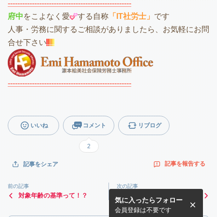
---------------------------------------------------
府中
をこよなく愛
する自称
「IT社労士」
です
人事・労務に関するご相談がありましたら、お気軽にお問
合せ下さい
---------------------------------------------------
いいね
コメント
リブログ
2
記事を報告する
記事をシェア
前の記事
次の記事
対象年齢の基準って！？
年賀状の発注が全て完了しま
気に入ったらフォロー
した
会員登録は不要です