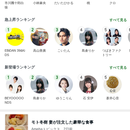
市川團十郎白
小林麻央
だいたひかる
桃
クロ
猿
急上昇ランキング
すべて見る
1
2
3
4
5
EBiDAN 39&Ki
高山善廣
こいたん
島倉りか
つばきファク
DS
トリー
新登場ランキング
すべて見る
1
2
3
4
5
BEYOOOOO
島倉りか
ゆうこりん
石 安伊
蒼井心音
NDS
モト冬樹 妻が注文した豪華な食事
Amebaトピックス
2日前