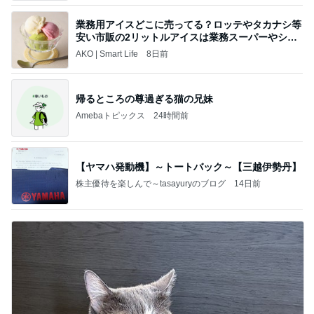
業務用アイスどこに売ってる？ロッテやタカナシ等
安い市販の2リットルアイスは業務スーパーやシャ
トレ
AKO | Smart Life
8日前
帰るところの尊過ぎる猫の兄妹
Amebaトピックス
24時間前
【ヤマハ発動機】～トートバック～【三越伊勢丹】
株主優待を楽しんで～tasayuryのブログ
14日前