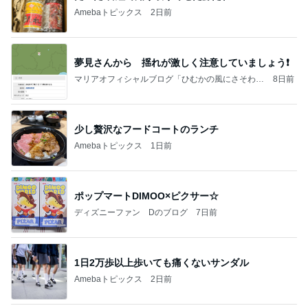
Amebaトピックス
2日前
夢見さんから 揺れが激しく注意していましょう❗️
マリアオフィシャルブログ「ひむかの風にさそわれ
8日前
て」Powered by Ameba
少し贅沢なフードコートのランチ
Amebaトピックス
1日前
ポップマートDIMOO×ピクサー☆
ディズニーファン Dのブログ
7日前
1日2万歩以上歩いても痛くないサンダル
Amebaトピックス
2日前