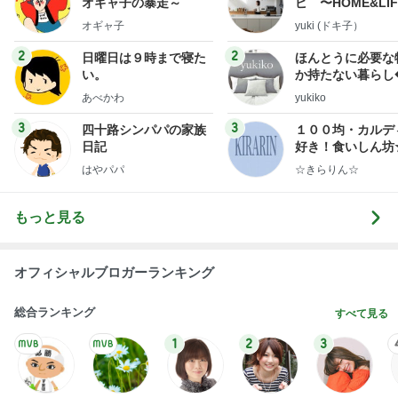
オギャ子の暴走～
ピ 〜HOME&LI
オギャ子
yuki (ドキ子）
2
2
日曜日は９時まで寝た
ほんとうに必要な
い。
か持たない暮らし
ep Life Simple
あべかわ
yukiko
ンテリアのきろく
3
3
四十路シンパパの家族
１００均・カルデ
日記
好き！食いしん坊
らりん☆のブログ
はやパパ
☆きらりん☆
もっと見る
オフィシャルブロガーランキング
総合ランキング
すべて見る
1
2
3