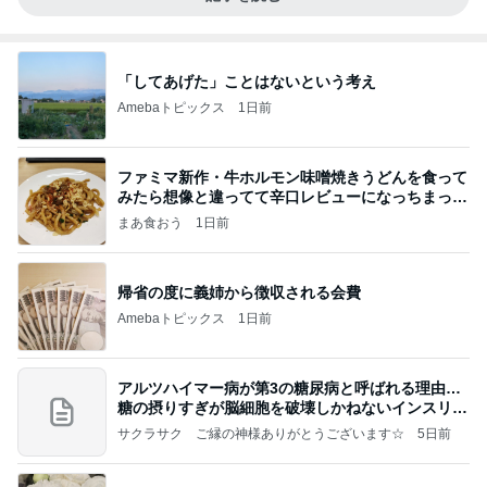
「してあげた」ことはないという考え
Amebaトピックス
1日前
ファミマ新作・牛ホルモン味噌焼きうどんを食って
みたら想像と違ってて辛口レビューになっちまった
話
まあ食おう
1日前
帰省の度に義姉から徴収される会費
Amebaトピックス
1日前
アルツハイマー病が第3の糖尿病と呼ばれる理由…
糖の摂りすぎが脳細胞を破壊しかねないインスリン
の恐
サクラサク ご縁の神様ありがとうございます☆
5日前