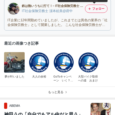
鉄は熱いうちに打て！~ IT社会保険労務士 濵本絵美＠東京都府中市~
フォロー
IT社会保険労務士 濵本絵美@府中
IT企業に12年間勤めていましたが、これまでとは異色の業界の「社
会保険労務士」として開業しました。 こんな社会保険労務士がい
ても良いのでは？！
最近の画像つき記事
夢が叶いました
大人の余裕
GoToキャンペ
大型バイク取得
ーン いく？
への道 おまけ
いかない？
もっと見る
ABEMA
神田うの「自分でもアル中だと思う」