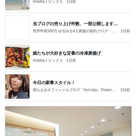
Amebaトピックス
1日前
当ブログの売り上げ件数、一部公開します…
世帯年収500万 ゆるゆる4人家族の節約ブログ 〜
1日前
ケチ旦那と金銭感覚マヒ嫁の日々〜
娘たちが大好きな定番の冷凍唐揚げ
Amebaトピックス
1日前
今日の家事スタイル！
堀ちえみオフィシャルブログ「hori-day」Powered
2日前
by Ameba