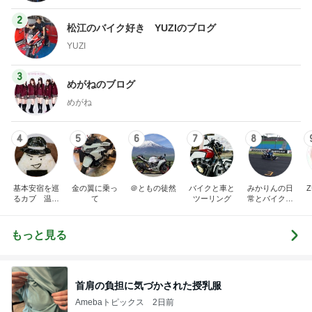
2
松江のバイク好き YUZIのブログ
YUZI
3
めがねのブログ
めがね
4
5
6
7
8
基本安宿を巡
金の翼に乗っ
＠ともの徒然
バイクと車と
みかりんの日
るカブ 温泉
て
ツーリング
常とバイクの
安宿探究中
ブログ
もっと見る
首肩の負担に気づかされた授乳服
Amebaトピックス
2日前