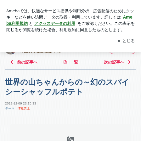
世界の山ちゃんからの～幻のスパイシーシャッフルポテト | 鉄
は熱いうちに打て！~ IT社会保険労務士 濵本絵美＠東京都府中
アプリをダウンロードして
ブログの更新通知
を受け取りまし
開く
市~
ょう。
鉄は熱いうちに打て！~ IT社会保険労務士 濵
フォロー
本絵美＠東京都府中市~
前の記事へ
一覧
次の記事へ
世界の山ちゃんからの～幻のスパイ
シーシャッフルポテト
2012-12-09 23:15:33
テーマ：
IT社労士