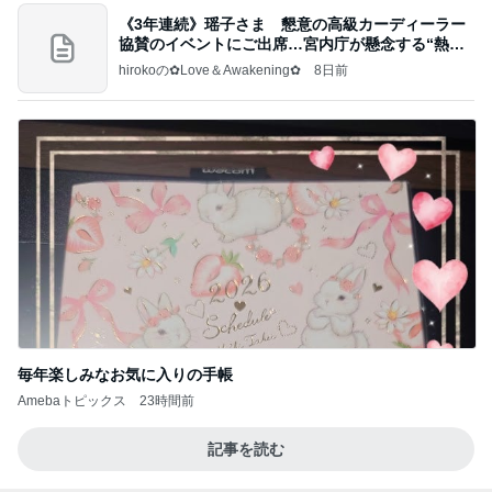
《3年連続》瑶子さま 懇意の高級カーディーラー
協賛のイベントにご出席…宮内庁が懸念する“熱心
すぎ
hirokoの✿Love＆Awakening✿
8日前
毎年楽しみなお気に入りの手帳
Amebaトピックス
23時間前
記事を読む