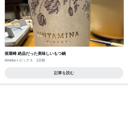
新しくなる日本のサッカー界の開幕
Amebaトピックス
2日前
日東駒専や産近甲龍は英語よりも国語の攻略が重視
される、のかもしれない。
Bank of Dreamの公営競技はどこへ行く
11日前
エルメスの皿に盛り付け大失敗
Amebaトピックス
1日前
【秩父鉄道】８/２～１１/３０開催 ガリガリ君が
秩父鉄道に遊びにやってくる！のご紹介です
秩父市議会議員 黒澤秀之 ブログ Powered by Ame
10日前
ba