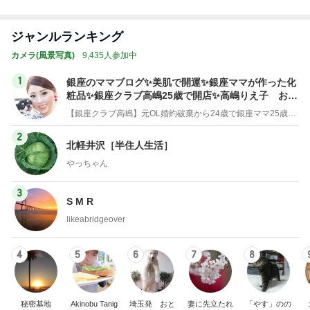
龍玄とし ツーショットのクイズを出題
Amebaトピックス
2日前
渡辺美奈代 トマトチキン煮込み
Amebaトピックス
2日前
軽めの美味しいサンドウィッチ
Amebaトピックス
1日前
神がかってる掃除機
Amebaトピックス
19時間前