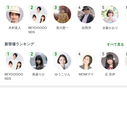
2年ぶりに食べた期間限定パンケーキ
Amebaトピックス
1日前
ありがとうございます
市川團十郎白猿オフィシャルB
4日前
腎臓の数値が上がり見直す手作り食
Amebaトピックス
1日前
実家で晩ご飯
だいたひかるオフィシャルブログ Powered by
23時間前
Ameba