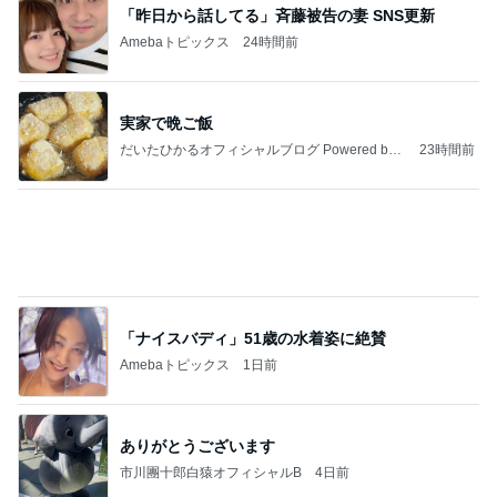
「昨日から話してる」斉藤被告の妻 SNS更新
Amebaトピックス
24時間前
実家で晩ご飯
だいたひかるオフィシャルブログ Powered by
23時間前
Ameba
「ナイスバディ」51歳の水着姿に絶賛
Amebaトピックス
1日前
ありがとうございます
市川團十郎白猿オフィシャルB
4日前
ジャンルランキング
カメラ(風景写真)
9,435人参加中