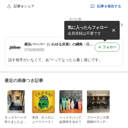
記事を報告する
記事をシェア
次の記事
キッズスペース作りましたよ
気に入ったらフォロー
ー！
会員登録は不要です
横浜バーバー（いわゆる床屋）の綱島・日吉・大倉山界隈で独り言
フォロー
STANDARD
話す相手がいなくて、あ”ーってなったら書く感じです。
最近の画像つき記事
キッズスペース
本日、久々のニ
ヘッドスパって
フリーランス理
作りましたよ
ューリリース！
結局何するの？
容師のマッチン
ー！
グ