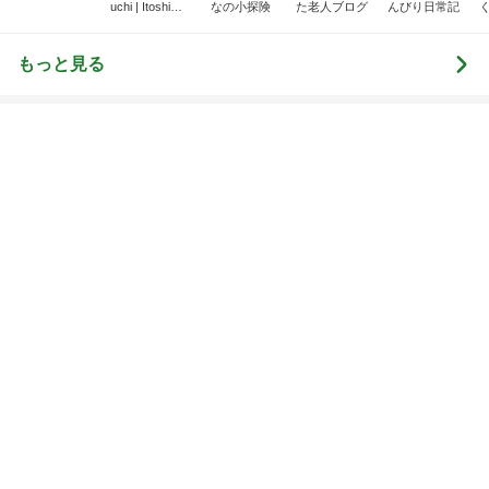
堀ちえみ 美容で一番大切だと実感
Amebaトピックス
1日前
ブログを見て絶対に買おうと思った物
Amebaトピックス
1日前
記事を読む