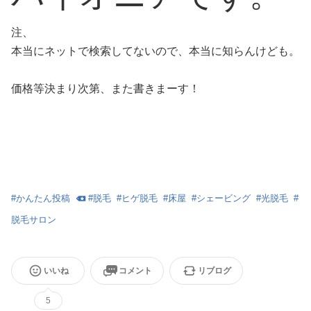
注、
本当にネットで検索してないので、本当に知らんけども。
価格等決まり次第、また書きまーす！
#
かんたん投稿
#
脱毛
#
ヒゲ脱毛
#
床屋
#
シェービング
#
光脱毛
#
脱毛サロン
いいね
コメント
リブログ
5