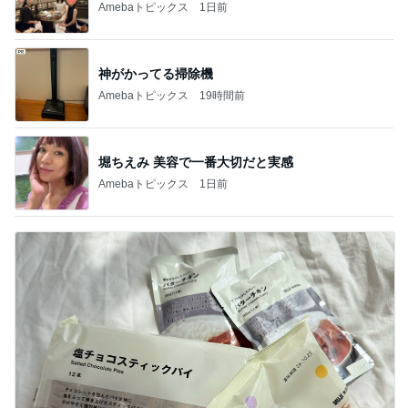
☆きらりん☆
もっと見る
オフィシャルブロガーランキング
総合ランキング
すべて見る
1
2
3
市川團十郎白
小林麻央
だいたひかる
桃
クロ
猿
急上昇ランキング
すべて見る
1
2
3
4
5
木村直人
BEYOOOOO
美川憲一
吉岡淳
水森かおり