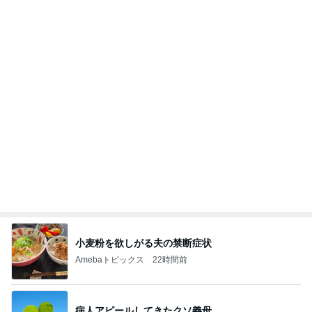
焼けるアスファルトを歩くわんこ
Amebaトピックス
1日前
大当たり？！ディズニーストア夏祭り…何当た
る？！夏祭りくじに挑戦！！！
高校生Dヲタ Ꭰ-ᎮꭵꭹꭴのDisneyにっき！！✎ܚ
13日前