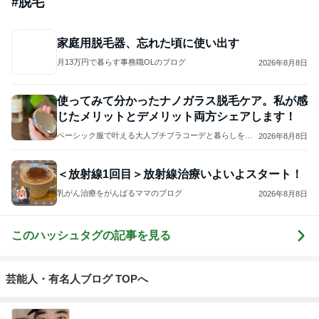
#
脱毛
家庭用脱毛器、忘れた頃に使い出す
月13万円で暮らす事務職OLのブログ
2026年8月8日
使ってみて分かったナノガラス脱毛ケア。私が感
じたメリットとデメリット両方シェアします！
ベーシック服で叶える大人プチプラコーデと暮らしを整
2026年8月8日
える日々の記録。
＜放射線1回目＞放射線治療いよいよスタート！
乳がん治療をがんばるママのブログ
2026年8月8日
このハッシュタグの記事を見る
芸能人・有名人ブログ TOPへ