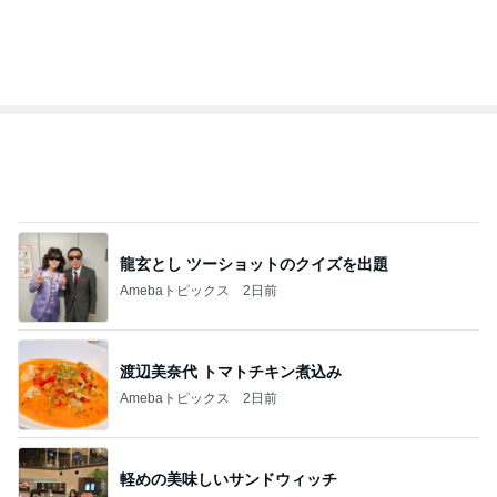
トップブロガーランキング
料理
インテリア&DIY
1
1
栄養士ママそっち～の
おうちと暮らしの
簡単美味しいサイクル
ピ 〜HOME&LI
献立
そっち～
yuki (ドキ子）
2
2
ほんとうに必要な
ゆうき酒場
か持たない暮らし
ゆうき
ep Life Simple
yukiko
ンテリアのきろく
3
3
１００均・カルデ
毎日笑顔で過ごしたい
好き！食いしん坊
モモ母さん
らりん☆のブログ