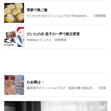
小麦粉を欲しがる夫の禁断症状
Amebaトピックス
22時間前
病人アピールしてきたクソ義母
田舎のクソ義母vs都会育ちの嫁
2日前