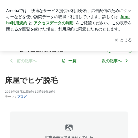
床屋でヒゲ脱毛 | 横浜バーバー（いわゆる床屋）の綱島・日
吉・大倉山界隈で独り言
アプリをダウンロードして
ブログの更新通知
を受け取りまし
開く
ょう。
横浜バーバー（いわゆる床屋）の綱島・日
フォロー
吉・大倉山界隈で独り言
前の記事へ
一覧
次の記事へ
床屋でヒゲ脱毛
2024年05月31日(金) 12時55分19秒
テーマ：
ブログ
広告を表示できませんでした