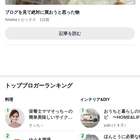
NDS
新登場ランキング
すべて見る
1
2
3
4
5
BEYOOOOO
島倉りか
ゆうこりん
MOMIママ
石 安伊
NDS