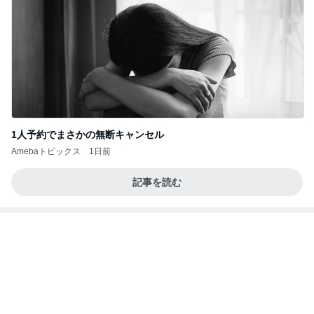
隣の客のかもせいろにヅケ3貫付き
Amebaトピックス
1日前
強子の楽しい（？）ママ友トラブル【年長編】第10
1話
ウメブログ
4日前
貰えて嬉しいキャンペーンのプレゼント
Amebaトピックス
1日前
能登揺れ、東北も⚠️夢見が増えて来ました❗️注意し
てください❗️
マリアオフィシャルブログ「ひむかの風にさそわれ
2日前
て」Powered by Ameba