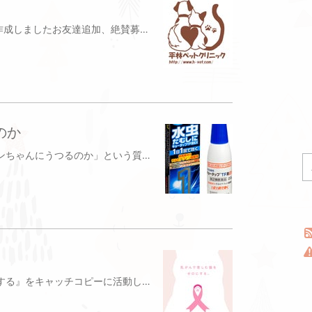
今月2月よりLINE公式アカウントを作成しましたお友達追加、絶賛募集中ですLINEでは動物病院ならではの情報やお得なクーポンをお届けしていきたいと思いますまずは3月に当院は5周年を迎えるためプレゼントを準備していますLINEお友達追加はこちらからhttps://lin.ee/iJn6yJn<img src="https://qr-official.line.me/sid/M/127epztk.png">杉並区（荻窪・阿佐ヶ谷・下井草）の犬猫を対象にした動物病院平林ペットクリニック杉並区天沼2-32-50333934880
のか
先日、飼い主さんに「人の水虫はワンちゃんにうつるのか」という質問をいただきました今日はその質問にお答えしたいと思います👩🏻‍⚕️※画像はお借りしました。まず『人の水虫』は白癬という感染症で皮膚糸状菌という真菌（カビ）から引き起こされる皮膚病です白癬を起こす皮膚糸状菌は世界には数十種類存在するそうですが、日本ではこのうち10種類、その中でもトリコフィトン・ルブルムとトリコフィトン・メンタグロフィテスが特に人に白癬を起こすといわれています白癬菌はケラチンというタンパクを栄養として生きているカビですケラチンが多く存在する場所…皮膚や爪や毛も感染することになります一方、犬猫に感染する原因菌としてミクロスポルム・カニスやミクロスポルム・ジプセウムがあげられますこのように基本、宿主特異性といって主に人だけに感染するもの（好人性）、犬猫に感染する白癬菌（好獣性）と分かれているのですが、まれ人と密接に生活していると人から犬猫に白癬菌が感染する場合がありますまた人から犬に水虫が感染した例や本来人間に感染する真菌が猫から検出されたという報告もあり、人から動物への感染は私たちが思っている以上にあるのかもしれませんちなみに犬猫の真菌は私たち人間にもうつりますわたくしの経験上ですが、感染した犬猫から結構うつってきますとても痒く赤く縁取られた皮膚炎になることが多いです動物病院のスタッフも犬猫の真菌にかかったことのある人も多いです皮膚糸状菌の先祖は土の中などに生息し、動物の死骸や抜け落ちた毛などケラチンを多く含む組織を分解し、窒素源として自然に還元する糸状菌であったと考えられていますよって、土壌から感染したり、動物から動物、または汚染された環境から動物、人へと感染しますということで、基本は人から水虫（白癬菌）が犬猫にうつる可能性としては低いが、うつることが全くないわけではないということです水虫の足で犬猫をかわいがるのはやめましょう感染を防ぐには手洗いなどの予防が大切になります子犬や子猫が可愛くて触ったり、顔にスリスリしたり…そのあとは必ず手や顔を洗ってください犬猫に皮膚炎を見つけたら動物病院へいきましょう杉並区（荻窪・阿佐ヶ谷・下井草）の犬猫を対象にした動物病院平林ペットクリニック杉並区天沼2-32-50333934880
今日は『乳がんで苦しむ猫をゼロにする』をキャッチコピーに活動しているキャットリボン運動についてお伝えしたいと思います※画像はホームページからお借りしましたまず病気で亡くなるネコちゃんの死因1位は「がん」になります約3割の猫が「がん」によって亡くなっています。猫の「がん」つまり悪性腫瘍の中で1番多いのが『乳がん』です猫の乳腺は左右4つずつ、8つあります🐈猫にできる乳腺のできものは約8割が悪性と言われていますまた転移率が高く、小さなサイズの段階での早期発見が重要になります治療法としては手術でしこりを取り除き、病理検査の判断によって、追加で抗がん剤治療をするかどうか検討します手術方法もしこりだけを切除するものから乳腺を全て取り除くものまで様々ですまた乳がんの予防としては女性ホルモンと関係があるため、早めの避難手術をおすすめしています1歳以下の避妊手術で約9割、乳がんの発生率を低下させることができますキャットリボン運動のホームページでは月1回の乳がんチェックなでなでマッサージを推奨しています乳がんを2㎝以下で発見できるかどうかが予後に大きく関係してきます 当院でもしこりがこんなに大きくなるまで…様子をみて来院する飼い主さんも少なくありません少しでも乳がんで苦しむネコちゃんを減らせるよう当院も努めていきたいと思います