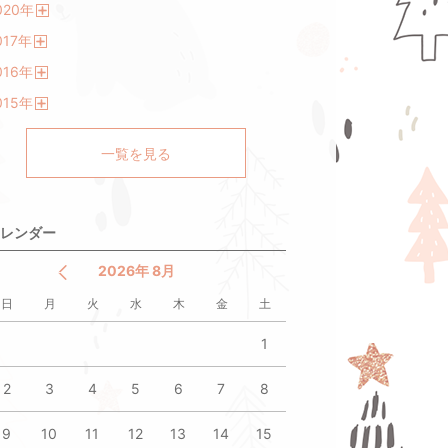
020
年
開
017
年
く
開
016
年
く
開
015
年
く
開
く
一覧を見る
レンダー
2026年 8月
日
月
火
水
木
金
土
1
2
3
4
5
6
7
8
9
10
11
12
13
14
15