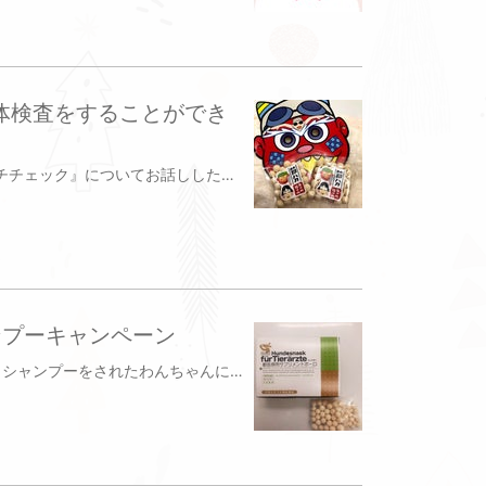
体検査をすることができ
今日は昨年に導入した、『犬のワクチチェック』についてお話ししたいと思います👩🏻‍⚕️ワンちゃんは毎年1年に1回、狂犬病の予防接種と混合ワクチンの接種を行なっている方が多いと思います犬のワクチチェックとは感染症に対する抗体を持っているか調べる検査です抗体を持っているということは現在その感染症の免疫力を持っているということになります当院ではワンちゃんの混合ワクチンは6種と8種を用意しています6種はジステンパー、アデノ（2種）、パルボ、パラインフルエンザ、コロナウイルス8種は6種＋レプトスピラ病（2種）以上の感染症を防ぐワクチンですが、その中でもかかると致死率の高いジステンパー、アデノ、パルボウイルスに対するワクチンをコアワクチンといいますワクチチェックではコアワクチンに含まれるジステンパー、アデノ、パルボウイルス感染症に対する抗体をもっているかを検査しますワクチン抗体を基準値以上持っていれば、その年のワクチンは見送ることができますワクチン接種で副作用が出たことがあったり、持病や高齢などによりワクチンを打つのが心配なワンちゃんはワクチチェックをおすすめします血液検査に少々時間をいただきますので、当日結果を連絡し証明書を後日取りに来ていただくことになりますご希望の方はスタッフまでお問い合わせください写真は今月のシャンプー・トリミングキャンペーンでプレゼントのワンちゃん用サプリメントボーロです東京都杉並区天沼2-32-503-3393-4880平林ペットクリニック
ンプーキャンペーン
今日は2月に当院にて、トリミング・シャンプーをされたわんちゃんにささやかなプレゼントをご用意しております2月3日の節分にちなんで、節分の豆のような…わんちゃん用『サプリメントボーロ』をプレゼントしますサプリメントボーロは国産玄米を加圧で膨らませ、食べやすいボーロ状になっています仔犬から高齢犬まで食べることのできるミネラル豊富なおやつです小麦粉、油脂、卵は使用していないため、アレルギーをもつワンちゃんにも安心して与えることができますワンちゃんのおやつやごほうびに使ってもらえると嬉しいですまた、毎月テーマの変わる「今月のお写真」もプレゼントします今月のテーマは「節分」です、お楽しみに今日は昨年のトリミング・シャンプーのワンちゃんのお写真を載せますねトリミング・シャンプーは予約になりますので、ご希望の方は当院スタッフまでご連絡ください平林ペットクリニック杉並区天沼2-32-50333934880