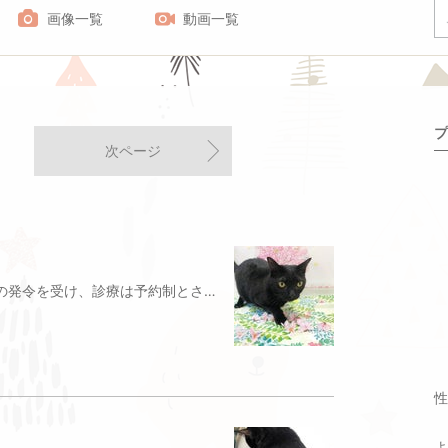
画像一覧
動画一覧
プ
次ページ
新型コロナウイルスの緊急事態宣言の発令を受け、診療は予約制とさせていただきます。お電話またはLINEにてご予約ください。☎︎03-3393-4880LINE 公式アカウント平林ペットクリニックの友達追加をお願いします（LINE友達追加）当院では院内の消毒を随時行い、可能な限り、通常診療を続けていきたいと思います。また診察室で問診し、犬猫をお預かりして処置および治療をさせていただきます。その間は飼い主様には待合室でお待ち頂きますよう、ご協力お願いいたします。※しばらくの間は予約制になります（電話またはLINEでご予約ください）※診察中は待合室でお待ちください※予約されていない方は、外や車中でお待ち頂くか、犬猫を当院に預けて、後程お迎えに来て頂きます※検査預かりやトリミングのお迎えは時間を事前に決めて来院ください※お薬やごはんなど、ご用意に時間のかかるものは事前にご連絡ください（ご希望の方は郵送も可能です）※できるかぎり少人数でご来院ください※来院時に受付のアルコールで手指の消毒をお願いしますご協力のほどよろしくお願いします
性
よ