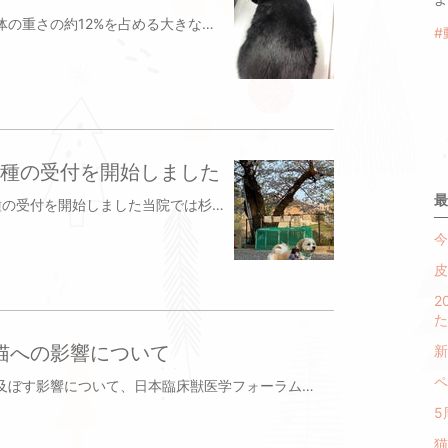
皮膚はからだの最も外側にあり、全体の重さの約12%を占める大きな臓器です皮膚は表皮、真皮、皮下組織に分かれ、一番外側の表皮は毛で覆われてている分、犬の表皮の厚さは人の表皮の厚さの3分の1程度で人より薄いと言われています表皮のバリアは人より犬の方が弱いのかもしれません健康な犬の表皮のターンオーバー（生まれ変わり）は約3週間と考えられていますフケは表皮のターンオーバーが短くなってしまい、表皮が早く剥がれ落ちてしまったものです冬季の乾燥でフケが出てしまったり、毛がベタつくなど皮膚のトラブルをかかえているワンちゃんネコちゃんもいるのではないかと思います当院看板猫のテテちゃんも皮膚はキレイなのですが、冬にはフケが出てしまいましたそんなときにスキンバリアを整えてくれるというスキンケア商品、「デルモセントエッセンシャル6」を紹介したいと思います皮膚の表面にある角質層は皮脂膜で覆われています。この角質層と皮脂膜が『スキンバリア』といわれる天然の保護膜を作っているのですスキンバリアが弱ってくると、乾燥してフケがでたり、膿皮症などの細菌性皮膚炎になったりしますそのバリア機能に貢献しているのがエッセンシャル6に含まれている必須脂肪酸や抗酸化剤になります必須脂肪酸とはセラミドやコレステロールと同じくスキンバリアの構成成分となりますが、体内で合成できないため摂取が必要です必須脂肪酸であるオメガ6とオメガ3脂肪酸をバランス良く配合していますまた100%天然由来のエッセンシャルオイルが含まれていることによって、リラックス効果をもたらすこともできますエッセンシャル6の投与方法は首の後ろの毛をかき分けて、1〜2ヶ所皮膚に滴下します。最初の2ヶ月は週に1度、その後は2週に1度が目安です。またこれをつけることによってシャンプーの回数を減らすことができますシャンプーやドライヤーが苦手なワンちゃんネコちゃんには朗報ですね当院のテテちゃんはエッセンシャル6を投与してから2週目ですが、フケが減ってきています1〜2ヶ月後の皮膚のフケの状態を乞うご期待写真は分包機の上でうたた寝するテテさんです杉並区（荻窪・阿佐ヶ谷・下井草）の犬猫を対象にした動物病院平林ペットクリニック杉並区天沼2-32-50333934880
#
接種の受付を開始しました
最
今月より令和2年度の狂犬病予防接種の受付を開始しました当院では杉並区にお住まいの方には登録・更新の手続きのを行なっております。代行手数料は無料ですが、1ヶ月程度少々お時間をいただきます。料金は狂犬病予防注射料3000円＋診察料500円（初診の方は初診料1000円）＋消費税になります。診察料の中にはお耳チェック、爪切り、足裏のバリカン、肛門腺しぼりが含まれますまた区の登録料として550円、新規登録の方は3550円を現金でお預かりさせていただきます。（狂犬病予防接種料などはカード支払い可能）代行ご希望の方は杉並区から送られてくる封筒をご持参ください狂犬病ワクチンの接種率は一昨年の平成30年度で全国で70%、東京でも70%強になりますこれは登録された犬の接種率になりますので、全国の未登録の飼育数を含めるとさらに接種率は下がってしまいます。25年前の平成5年度の接種率は99%だったそうですやはり狂犬病清浄国として、年数が経ち危機感が薄れていますね万が一、日本国内に狂犬病が侵入した場合蔓延を防ぐには、犬の予防接種率が70%以上であることが必要と言われています現在の実際の接種率では70%に至らないかもしれません新型コロナウイルス感染症の影響で集合注射が中止になっている地域もありますが、動物病院で予防接種を受けましょう新型コロナウイルスのようにいつか狂犬病ウイルスがわが国に侵入してくるのに備えて、意識を高め予防していきましょう当院で狂犬病予防接種を受けたワンちゃんには犬用ちゅーるをプレゼントしています来院お待ちしています写真は看護師さんのワンちゃんちゃんが狂犬病予防接種に向かうところです（ちょっと嫌そう？）桜が綺麗で春を感じることができますね杉並区（荻窪・阿佐ヶ谷・下井草）の犬猫を対象にした動物病院平林ペットクリニック杉並区天沼2-32-50333934880
今
皮
2
た
猫への影響について
新
ペ
新型コロナウイルス感染症が犬猫に及ぼす影響について、日本臨床獣医学フォーラムより情報が発信されましたので、犬猫にどのように対応してしていけばよいか、要点を説明したいと思います。先月2月に香港で新型コロナウイルスの感染が確認された女性が飼っている高齢のポメラニアンに新型コロナウイルスの感染が認められたというニュースがありました。記事よると弱い陽性反応だったため、これがウイルスの付着によるものなのか、感染しているのかを調べるため、その後も検査を続けたところ、このポメラニアンは「低レベルの感染」をしているといいます。専門家たちはこの状況を「人間から動物への感染例の可能性が高い」と結論づけたそうです。また香港では『現時点でペットがウイルスを媒介するというデータはない』と発表し、動物が感染源になるといった過剰な心配をしないようにと呼びかけています。真相はさておき、以前お話ししたように基本的にはウイルスに種特異性という、犬には人間のウイルスは感染しないだろうと考えられていました。しかしながら今回の報道では、この定説をを覆す結果となりました。ただし、犬に感染したとしても低レベルであり、症状は出ないとのことです。しかし、生きたウイルスが少量ながら一定期間そこに存在するのであれば注意が必要です。仮の話ですが、人間が感染している状態でペットを飼っている場合、自宅飼育の場合、ペットを感染者から隔離してください。犬に症状はでることはなさそうなので、隔離して感染がなくなるのを待ちましょう。動物病院で犬猫に対して人間のコロナウイルスのPCR検査を行うことは現在できません。検査を行うかどうかも保健所の判断になるそうです。普通の家庭のワンちゃんは、人間にも言えることですが、自宅にいるのが安全です。散歩は最低限に外出を避け、人混みやドッグランに連れていかないなど、他の犬と接触しないことが重要です。以前のブログのように犬にはコロナウイルスが入ったワクチンもありますが、これは犬の消化器に感染するコロナウイルスに対するワクチンで新型コロナウイルスに対しては効果はありません。猫にも感染のリスクを考えて、同様、外に出さず自宅で過ごすのが安全です。今回の香港の感染例について、なぜ犬に感染が起こったのか？はまだ感染数も少ないため、分かっていません。しかし、中国の様に多くの感染者がいるような場所でも犬から新型コロナウイルスが感染したという例は報告されていません。ワンちゃんネコちゃんは大切な家族の一員ですので、過剰に恐れることなく通常通り接してあげてください。新型コロナウイルスの犬猫への影響について、飼い主様でご心配なことがありましたら、来院時にご相談ください。杉並区（荻窪・阿佐ヶ谷・下井草）の犬猫を対象にした動物病院平林ペットクリニック杉並区天沼2-32-50333934880
5
猫