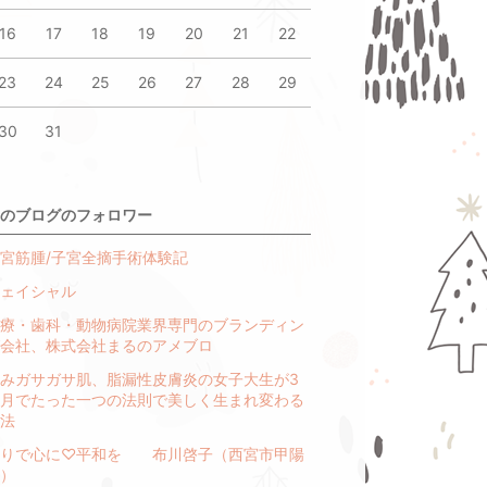
16
17
18
19
20
21
22
23
24
25
26
27
28
29
30
31
のブログのフォロワー
宮筋腫/子宮全摘手術体験記
ェイシャル
療・歯科・動物病院業界専門のブランディン
会社、株式会社まるのアメブロ
みガサガサ肌、脂漏性皮膚炎の女子大生が3
月でたった一つの法則で美しく生まれ変わる
法
香りで心に♡平和を 布川啓子（西宮市甲陽
）