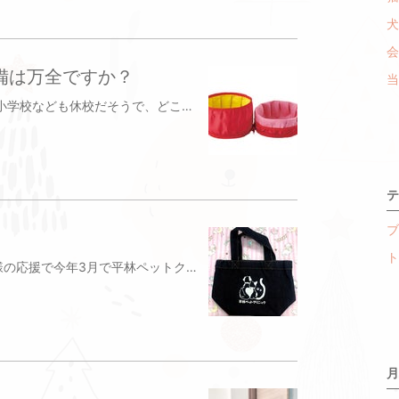
犬
会
備は万全ですか？
当
新型コロナウイルスの影響で近所の小学校なども休校だそうで、どこに行っても人通りが少ないです。仕方のない措置だとは分かっていますが、早く終息して活気が戻ってきてほしいものですさて2011年の東日本大震災から丸9年経とうとしています。昨年秋には立て続けに来た台風によって甚大な被害が出たところもありました。いつ訪れるかもしれない災害に対して備えが大切になります特にわんちゃん・ねこちゃんと一緒に暮らす私たちは、人間用の備えの他にも、『ワンちゃん用・ネコちゃん用の備え』が必要ですどんな備えが必要か、どんな考えで行動すればよいか、避難場所は？など、事前にしっかり考えておきましょうまずワンちゃんネコちゃんのキャリーやケージを好きな場所にしておくことが準備の第一歩になります首輪に連絡先などの分かる迷子札を付けるのも良いですねマイクロチップも有用です【準備しておく大切なもの】□いつものフードや療法食、水 （できれば1週間分くらい、賞味期限を定期的にチェック！）□いつも飲んでいるクスリどんなお薬を飲んでいるかが分かるように当院ではお薬手帳を作っていますワクチン証明書なども一緒に入れておくとより良いです□首輪、ハーネス、リード□フードや水を入れる食器（下記のような携帯用のお皿もあります）□キャリーバッグやケージ（拡張できるケージもあります）※画像はお借りしました□おしっこうんちの処理するビニール袋など□携帯用トイレとトイレ砂やシーツこのようにその子に必要なものを非常袋に入れてその子専用に準備しておくことをおすすめしますまたあると便利なお役立ちグッズとしては△タオルやウェットティシュ△マナーベルトやおむつ△おもちゃ△洗濯ネット△ブラシやドライシャンプー△においのついたブランケット△補修用のガムテープや油性ペン などがあります！また万が一、ペットを家に残して避難する時には、防災ステッカーやペット救護依頼カードも役立ちますいつ襲ってくるか分からない災害に備えて、しっかり準備しておくことがスムーズに避難できるポイントになります人間用の非常袋にプラス犬猫用の避難グッズを用意するのは大変だとは思いますが、愛犬・愛猫のためにぜひ準備をお願いします杉並区（荻窪・阿佐ヶ谷・下井草）の犬猫を対象にした動物病院平林ペットクリニック杉並区天沼2-32-50333934880
テ
ブ
ト
こんにちは、院長の平林です👩🏻‍⚕️皆様の応援で今年3月で平林ペットクリニックは開院5周年を迎えます。この5年、振り返ると…あっという間に過ぎたような気がしています。わたし自身も初めての開業で毎日が必死でした。インフォームドコンセントに重点を置き、飼い主さんに納得していただき治療をしていくことを第一に診療してきました。できるだけ飼い主さんの心に寄り添い、お力になれないかと考え行動してきました。また、当院は全員女性スタッフのため、男性の力が必要になるようなチカラ仕事も率先して取り組んでいます。おかげで体力もチカラにも自信がつきました犬猫と飼い主さんとのたくさんの出会いを通し獣医師として成長することができました。犬猫のワクチンなどの予防や病気の治療、手術、パピーパーティーなどのイベントなどをさせていただき、ありがとうございました。改めて、スタッフや家族、みなさまのお陰で5周年を迎えることができることを心より感謝申し上げます。これからさらに設備を充実させて当院での治療の幅を拡げていこうと思っています。ママスタッフの社会復帰を応援し、働くママさんの力になれればと思います。みなさんがペットのことで動物病院にいらっしゃったときに、嬉しいことがあれば一緒に共感し、困ったことがあれば不安を解消して少しでも笑顔になって帰ってもらえるよう努力いきたいと思います。まだまだ人として、獣医師として至らない点もありますが、これからもスタッフ一同、同じ環境、状態の犬猫はいませんので、ひとりひとりを大切にわんちゃんねこちゃんと飼い主様のお役にたてるよう精進してまいります。今後とも平林ペットクリニックをよろしくお願いします。『開院5周年記念キャンペーン』として、明日3月より当院に通院していただいた患者様にお散歩バッグにもなるオリジナルミニトートバッグをプレゼントします3月より狂犬病予防接種も始まりますので、来院お待ちしています 杉並区（荻窪・阿佐ヶ谷・下井草）の犬猫を対象にした動物病院平林ペットクリニック杉並区天沼2-32-50333934880
月