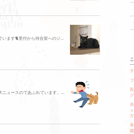
当院では看板猫のテテちゃんを飼っています🐈受付から待合室へのジャンプが大好きで、当院にいらっしゃった方はいきなり猫が待合室に出てきてビックリされた方もいらっしゃると思いますごめんなさいテテちゃんは2年前の5月の終わりに拾われてきましたその時のテテちゃんは1ヶ月齢にも満たない状態で体重は約350g、両眼も赤く腫れ開かない状態でした。食欲はあったのですが下痢がひどく、小さかったため予断を許さない状態だったのですスタッフたちが毎日点眼薬を点眼し、下痢止めのお薬を飲ませ、ごはんとして消化器の療法食を食べさせたり…とすくすくと大きく成長してくれました心配していた下痢もいつの間にか治り、半分あきらめかけていた両眼もだんだんと正常に戻ってきたのです今では右眼の角膜にに少々の曇りはあるものの、見た目はキレイな眼に戻りましたご飯を食べた時、左眼から涙が出てしまうという後遺症は残りましたがでも元気いっぱいのテテちゃんは毎日ネズミのおもちゃんを追いかけて遊んでいます舌をしまい忘れていまうことも多々ありますそれもまた可愛いですね💕ダンボールに入ってみたりなぜかベッドの下で寝てみたりこわい顔で伸びしてみたり日向を探してぼっこしてみたり黒猫のため、インスタ映えは難しいですが、がんばっています当院にいらっしゃったときに、もし待合室にテテちゃんが座っていたときは可愛がってあげてくださいしかし噛み癖もありますので、油断は禁物です杉並区（荻窪・阿佐ヶ谷・下井草）の犬猫を対象にした動物病院平林ペットクリニック杉並区天沼2-32-50333934880
こ
子
フ
医
最近は新型コロナウイルスの感染拡大ニュースのであふれています。先日、新型コロナウイルス感染症の致死率はおよそ2%と世界保健機関が発表しましたね切に事態の終息を願います。ところで発症すると致死率ほぼ100%の感染症がありますそれは皆さまご存知の『狂犬病』です世界の特にアジアやアフリカではまだまだ感染リスクがあり、多くの子供が犠牲になっているようです人が狂犬病に感染して死亡する例のほとんどは犬から感染しています日本での狂犬病の発生は1957年に発生を最後に60年以上発生していない清浄国ですこれは日本の検疫制度や毎年接種している狂犬病ワクチン、日本が島国という点で狂犬病を水際で食い止めてくることができましたしかし、今現在世界中を簡単に短時間で移動できる今日、狂犬病がいつ日本に侵入してもおかしくありませんもしも日本で『狂犬病』が発生したら、予防接種を受けていないあなたのワンちゃんは「可愛い家族」という存在から「恐ろしい」存在に変わってしまうかもしれません来月より令和2年度の狂犬病予防接種が始まりますワンちゃんへの狂犬病予防接種はワンちゃんの命を守るだけでなく、飼い主さん家族を守るためのものでもあるのですWHOは「2030年までに人の狂犬病による死亡をゼロにする」ことを目標に掲げていますあなたのワンちゃんに毎年の狂犬病予防接種を受けさせることは、手助けになっていることに間違いありませんちなみに当院で狂犬病予防接種を受けたがんばったワンちゃんには犬用ちゅーるをプレゼントしています杉並区（荻窪・阿佐ヶ谷・下井草）の犬猫を対象にした動物病院平林ペットクリニック杉並区天沼2-32-50333934880
グ
赤
ヶ
方
園