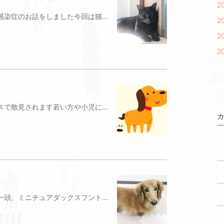
2
前回、ワンちゃんのコロナウイルス感染症のお話をしました今回は猫のコロナウイルス感染症のお話をしたいと思います猫のコロナウイルス感染症は『猫腸コロナウイルス感染症』や『猫伝染性腹膜炎』があります前者は犬のコロナウイルス感染症のように腸炎を引き起こし、下痢や嘔吐などの消化器症状が仔猫では出ることがありますが、弱いウイルス感染症です🦠一方、後者の「猫伝染性腹膜炎（FIP）」は恐ろしい病気です発症するとかなり致死率の高い病気であり、有効な治療法もなく対症療法しかありませんFIPは腸コロナウイルスが変異し、発症すると考えられていますが、まだ謎の部分が多いのです。伝染性という名前からうつりやすいというのは誤解で、FIPがうつることは通常ありませんただ、同じ環境で複数の猫が発症することもまれにありますまた腸コロナウイルスは主に糞便から口や鼻から入ることによって感染し、その後に腸からマクロファージまたは単球系細胞へ取り込まれる過程で変異が起こると考えられています発症するかどうかは本人の免疫力や飼育環境やストレスの有無によります最も発症しやすいのは幼猫〜1歳半くらいまでにはなりますが、最近は老齢期の猫の発症も増えてきていますまた雑種よりも純血種のほうが発症しやすいという印象ですが、差がないという論文もあるそうです症状としては発熱や元気食欲が無くなる、体重減少がみられますが、程度やタイプにより症状は多岐にわたりますFIPはウェットタイプとドライタイプに分けられますが、両タイプの症状が出ることもありますウェットタイプでは血管炎を引き起こし特徴的な腹水や胸水などがたまったり、ドライタイプでは脳や眼など臓器にできもの（化膿性肉芽腫性炎症）をつくります症状がそれぞれの猫によって違うため、診断が一筋縄でいかないことも多く、典型的なFIPで無ければ診断が難しい病気のひとつです完治が期待できる治療方法がいまだに見つかっていないため、対症療法としてステロイドやインターフェロン、民間療法なども取り入れられています予防法としても研究されてきましたが、ワクチンなどもありません。腸コロナウイルスは家庭用洗剤で十分有効であり、衛生管理が重要になりますFIPは猫にとって恐ろしい病気ですいつかFIPが完治する画期的な治療法が見つかることを、現在の新型コロナウイルス感染症が終息することを願っています写真はテテちゃんの日向ぼっこ&お昼寝のお写真です杉並区（荻窪・阿佐ヶ谷・下井草）の犬猫を対象にした動物病院平林ペットクリニック杉並区天沼2-32-50333934880
2
2
2
新型コロナウイルスの拡大がニュースで散見されます若い方や小児にも感染が進んでいて、恐ろしいですね早く終息してほしいですところでワンちゃんにも『犬コロナウイルス感染症』があります犬腸コロナウイルスや犬呼吸器コロナウイルスが存在しますが、主に多い「犬腸コロナウイルス」を犬コロナウイルス感染症としてお話しします🦠病原体であるコロナウイルスは便中に排出され、それを口に入れてしまうことで感染が拡がります主に消化器症状、下痢や嘔吐、発熱したり、他のウイルスや細菌との混合感染で重症化してしまいます成犬では軽度のことが多いのですが、仔犬が感染すると命にかかわることがあります治療は吐き気止めのお注射や点滴などの対症療法が中心となります予防としては多頭飼育の場合は消毒などの衛生管理を徹底し、アルコール消毒が有効ですまた混合ワクチンの接種がコロナウイルスからワンちゃんを守ってくれます当院では犬コロナウイルス感染症を含む6種または8種の混合ワクチンの接種を実施することができます仔犬に感染すると重篤化することがありますので、しっかり生後2ヶ月前後から混合ワクチンを接種していきましょう杉並区（荻窪・阿佐ヶ谷・下井草）の犬猫を対象にした動物病院平林ペットクリニック杉並区天沼2-32-50333934880
カ
当院では猫のテテちゃんの他にもう一頭、ミニチュアダックスフントの17歳のムサシくんを飼っていますムサシくんは3年前、知り合いの動物病院で保護されたワンちゃんでしたその当時のムサシくんは『会陰ヘルニア』という病気を抱えていたのです『会陰ヘルニア』とは肛門の周りの筋肉の隙間から直腸や膀胱などのお腹の臓器や脂肪が出てしまう病気です見た目は肛門の両側または片側が膨らんだり、排便時に力んでも便が出ない、膀胱がヘルニア部分に入ってしまうとおしっこが出ないなど命にかかわります会陰ヘルニアのリスクとしてはオスが圧倒的に多く、去勢手術をしていないことがあげられますムサシくんも直腸がヘルニア部分からでてしまい、会陰ヘルニア部分は赤い線の部分のように膨らんでいます治療法としては出てしまった臓器を元の位置へ戻し、ヘルニア部分を塞ぐ手術になります当院ではメッシュを使って、ヘルニア部分を塞ぐ手術を行なっていますメッシュは自分の組織ではないので、メッシュや縫合糸に拒否反応を示してしまうこともありますが、ヘルニアの再発率は低い手術ですこれから手術後のお写真を載せますが、お尻のお写真なので、お食事中の方はご遠慮ください手術後の傷跡は痛々しいですが…2週間後には抜糸して傷も治ってきますムサシくんも当院での直腸固定とメッシュによる会陰ヘルニア整復術の手術を経て、現在17歳となった今も元気に過ごしています2年前に猫のテテちゃんが来てからは一緒に遊んだり、ボールを追いかけたりとさらに若返っていますお庭でお散歩したり、日向ぼっこしたり夏にはサマーカットしてスッキリしましたテテちゃんとともに単色なので、インスタ映えは難しいですが（笑）、単色ブラザーズとしてがんばっていますこれからも元気に歳を重ねてもらいたいです杉並区（荻窪・阿佐ヶ谷・下井草）の犬猫を対象にした動物病院平林ペットクリニック杉並区天沼2-32-50333934880