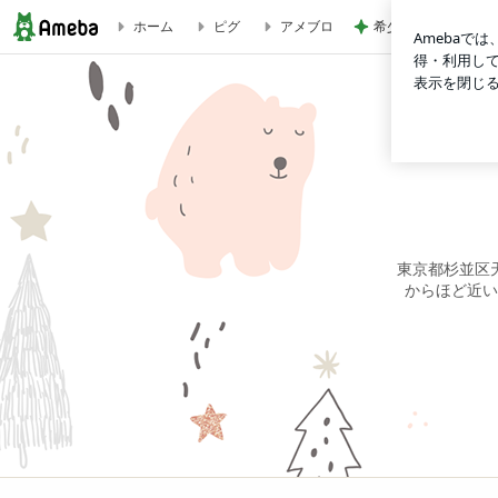
希少で特別なお線香
ホーム
ピグ
アメブロ
平林ペットクリニックのブログ
東京都杉並区
からほど近い