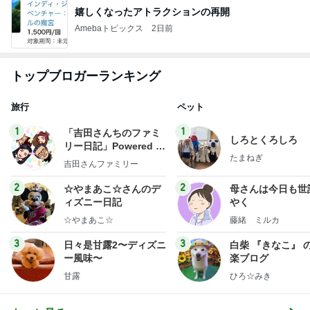
嬉しくなったアトラクションの再開
Amebaトピックス
2日前
トップブロガーランキング
旅行
ペット
1
1
「吉田さんちのファミ
しろとくろしろ
リー日記」Powered b
たまねぎ
y Ameba 吉田さんファ
吉田さんファミリー
ミリーオフィシャルブ
ログ
2
2
☆やまあこ☆さんのデ
母さんは今日も世
ィズニー日記
やく
☆やまあこ☆
藤緒 ミルカ
3
3
日々是甘露2〜ディズニ
白柴 『きなこ』 
ー風味〜
楽ブログ
甘露
ひろ☆みき