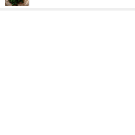
レジェンド松下のなんでもプレゼン！
Amebaトピックス
12時間前
教官の嫌がらせで先生を代えたこと
Amebaトピックス
1日前
入院頑張った記念にヴァンクリ
Amebaトピックス
1日前
デザートより食後酒を楽しむ大人