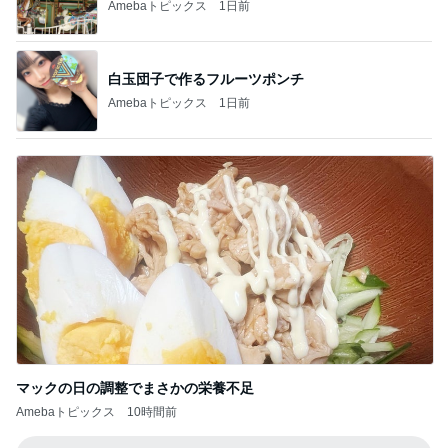
マックの日の調整でまさかの栄養不足
Amebaトピックス
10時間前
記事を読む
アグネス 痛々しいが全く痛くない腕
Amebaトピックス
1日前
虜になる濃厚煮干と岩のりご飯
Amebaトピックス
1日前
母へのお土産と平和を願う帰省
Amebaトピックス
1日前
アグネス 読者からの感想に喜び