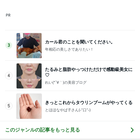
きっとこれからタウリンブームがやってくる
5
とほほなやば子さん(˶°口°˶)
このジャンルの記事をもっと見る
神がかってる掃除機
Amebaトピックス
12時間前
今秋に再開する嬉しいニュース
Amebaトピックス
19時間前
髪質悪化に繋がるお風呂後の習慣
Amebaトピックス
1日前