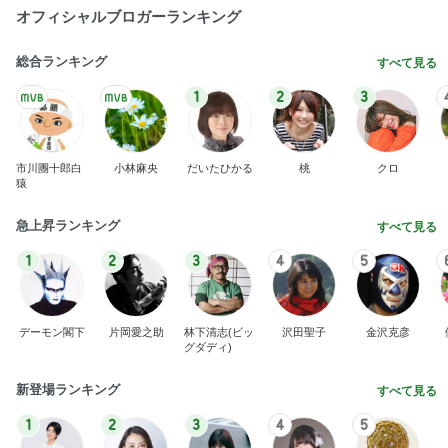
オフィシャルブロガーランキング
総合ランキング
すべて見る
1
2
3
市川團十郎白
小林麻央
だいたひかる
桃
クロ
猿
急上昇ランキング
すべて見る
1
2
3
4
5
デーモン閣下
片岡愛之助
林下清志(ビッ
沢田聖子
金沢克彦
グダディ)
新登場ランキング
すべて見る
1
2
3
4
5