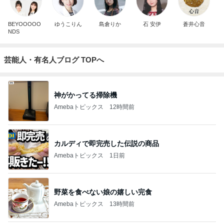
BEYOOOOO
ゆうこりん
島倉りか
石 安伊
蒼井心音
NDS
芸能人・有名人ブログ TOPへ
神がかってる掃除機
Amebaトピックス
12時間前
カルディで即完売した伝説の商品
Amebaトピックス
1日前
野菜を食べない娘の嬉しい完食
Amebaトピックス
13時間前