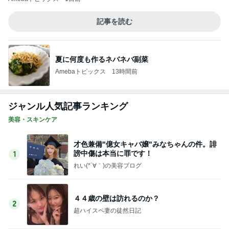
謗中傷は本当に罪です！
1
れい(*´∀｀)の美容ブログ
４４歳の壁は訪れるのか？
2
超ハイスペ妻の徒然日記
カール君のことを聞いてください。
3
年相応の美しさでありたい！
たるみと脂肪やっつけただけで感動級美女に
♡
4
れい(*´∀｀)の美容ブログ