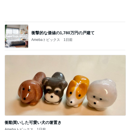
衝動買いした可愛い犬の箸置き
Amebaトピックス
1日前
記事を読む
夏に何度も作るネバネバ副菜
Amebaトピックス
13時間前
ジャンル人気記事ランキング
美容・スキンケア
才色兼備"億女キャバ嬢"みなちゃんの件。誹