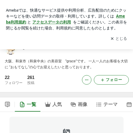
grace -La SALON de STYLE-
アプリをダウンロードして
ブログの更新通知
を受け取りまし
開く
ょう。
grace -La SALON de STYLE-
大阪、和泉市（和泉中央）の美容室 ”grace”です。 一人一人のお客様を大切
に ”おもてなし”の心でお迎えしたいと思っております。
22
261
フォロー
フォロワー
投稿
一覧
人気
画像
テーマ