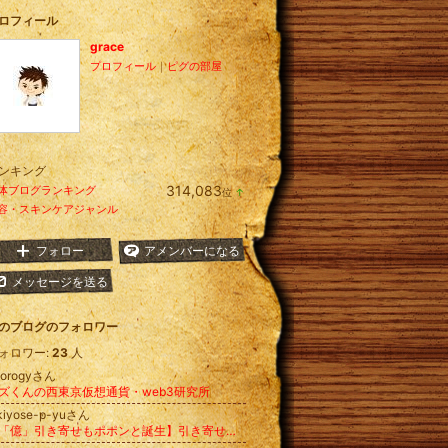
ロフィール
grace
プロフィール
｜
ピグの部屋
ンキング
314,083
体ブログランキング
位
↑
ラ
容・スキンケアジャンル
ン
キ
ン
フォロー
アメンバーになる
グ
上
メッセージを送る
昇
のブログのフォロワー
ォロワー:
23
人
eorogyさん
ズくんの西東京仮想通貨・web3研究所
kiyose-p-yuさん
【「億」引き寄せもポポンと誕生】引き寄せ報告10,000件突破の「引き寄せの方程式」【究極の再現性】