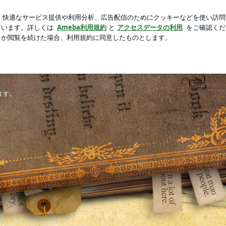
ジホの朝食
芸能人ブログ
人気ブログ
新規登録
ログ
e STYLE-
です。
ます。