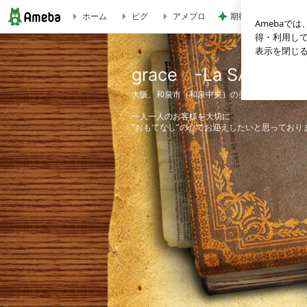
ホーム
ピグ
アメブロ
期待が大き過ぎたビ
ブログ記事一覧｜grace -La SALON de STYLE-
grace -La SALON d
大阪、和泉市（和泉中央）の美容室 ”grace”
一人一人のお客様を大切に
”おもてなし”の心でお迎えしたいと思っており