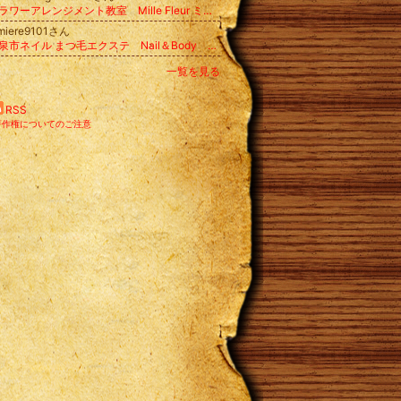
フラワーアレンジメント教室 Mille Fleur ミルフルール
umiere9101さん
和泉市ネイル まつ毛エクステ Nail＆Body Lumiere
一覧を見る
RSS
著作権についてのご注意