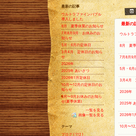
最新の記事
ウルトラファインバブル
導入しました
最新の
8月 夏季休業のお知らせ
7月8月9月 お休みのお
ウルトラ
知らせ
5月・6月の定休日
8月 夏
3月4月 定休日のお知ら
せ
7月8月
2026年
5月・6
2025年 あいさつ
2026年1月定休日
3月4月
10月〜12月の定休日のお
知らせ
2026年
6月〜9月お休みのお知ら
せ(夏季休業)
2025年
一覧を見る
2026年
画像一覧を見る
10月〜1
テーマ
ブログ ( 112 )