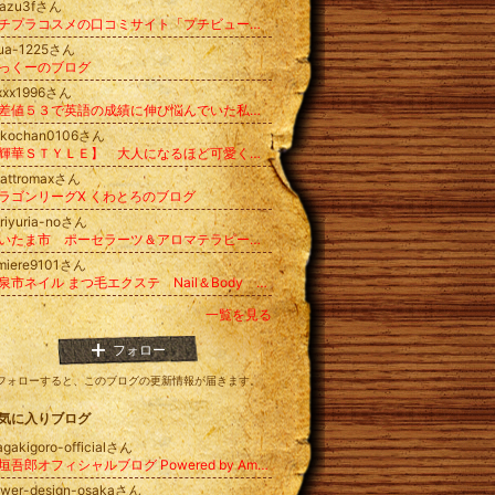
xazu3fさん
プチプラコスメの口コミサイト「プチビュー」管理人ブログ
oua-1225さん
っくーのブログ
-xxx1996さん
偏差値５３で英語の成績に伸び悩んでいた私がとある方法に出会えたことで２か月でセンター９割取れるまで上達したマル秘勉強法
okochan0106さん
【輝華ＳＴＹＬＥ】 大人になるほど可愛く愛される女性の幸せ思考 /渡瀬 美和（みわちん）blog
uattromaxさん
ラゴンリーグX くわとろのブログ
riyuria-noさん
さいたま市 ポーセラーツ＆アロマテラピー＆アーティフィシャルフラワー教室 COCOLO
umiere9101さん
和泉市ネイル まつ毛エクステ Nail＆Body Lumiere
一覧を見る
フォロー
フォローすると、このブログの更新情報が届きます。
気に入りブログ
agakigoro-officialさん
稲垣吾郎オフィシャルブログ Powered by Ameba
ower-design-osakaさん