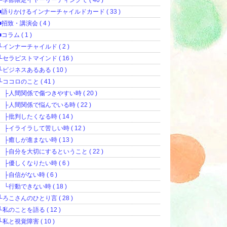
└季節限定イヤーリーディングて ( 40 )
■語りかけるインナーチャイルドカード ( 33 )
■招致・講演会 ( 4 )
■コラム ( 1 )
└インナーチャイルド ( 2 )
└セラピストマインド ( 16 )
└ビジネスあるある ( 10 )
└ココロのこと ( 41 )
├人間関係で傷つきやすい時 ( 20 )
├人間関係で悩んでいる時 ( 22 )
├批判したくなる時 ( 14 )
├イライラして苦しい時 ( 12 )
├癒しが進まない時 ( 13 )
├自分を大切にするということ ( 22 )
├優しくなりたい時 ( 6 )
├自信がない時 ( 6 )
└行動できない時 ( 18 )
└ろこさんのひとり言 ( 28 )
└私のことを語る ( 12 )
└私と視覚障害 ( 10 )