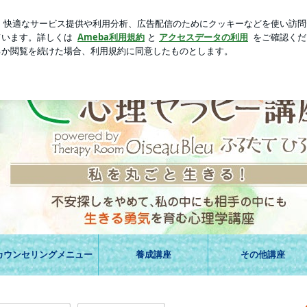
新規登録
通常版の歴然な差
芸能人ブログ
人気ブログ
ら抜ける心のトレーニングとセラピストの在 | 囚われの人生
カウンセリングメニュー
養成講座
その他講座