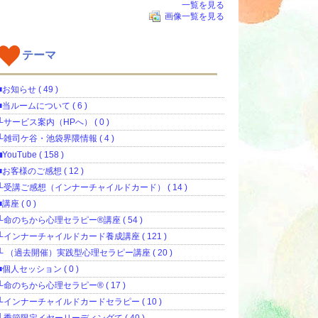
一覧を見る
画像一覧を見る
テーマ
■お知らせ ( 49 )
■当ルームについて ( 6 )
└サービス案内（HPへ） ( 0 )
└雑司ケ谷・池袋界隈情報 ( 4 )
⬛︎YouTube ( 158 )
■お客様のご感想 ( 12 )
└受講ご感想（インナーチャイルドカード） ( 14 )
■講座 ( 0 )
└命のちから心理セラピー®講座 ( 54 )
└インナーチャイルドカード養成講座 ( 121 )
└ （過去開催）実践型心理セラピー講座 ( 20 )
■個人セッション ( 0 )
└命のちから心理セラピー®️ ( 17 )
└インナーチャイルドカードセラピー ( 10 )