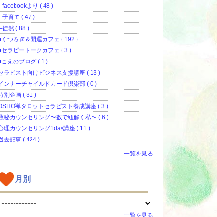
└facebookより ( 48 )
└子育て ( 47 )
└徒然 ( 88 )
■くつろぎ＆開運カフェ ( 192 )
■セラピートークカフェ ( 3 )
■こえのブログ ( 1 )
セラピスト向けビジネス支援講座 ( 13 )
インナーチャイルドカード倶楽部 ( 0 )
特別企画 ( 31 )
OSHO禅タロットセラピスト養成講座 ( 3 )
数秘カウンセリング〜数で紐解く私〜 ( 6 )
心理カウンセリング1day講座 ( 11 )
過去記事 ( 424 )
一覧を見る
月別
一覧を見る