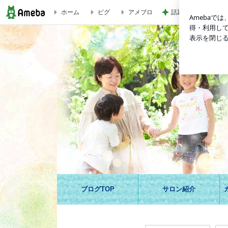
ホーム
ピグ
アメブロ
話題のブラキャミと
インナーチャイルドカードに「良い／悪い」はない｜二分化か
ー講座〜インナーチャイルドセラピー
ブログTOP
サロン紹介