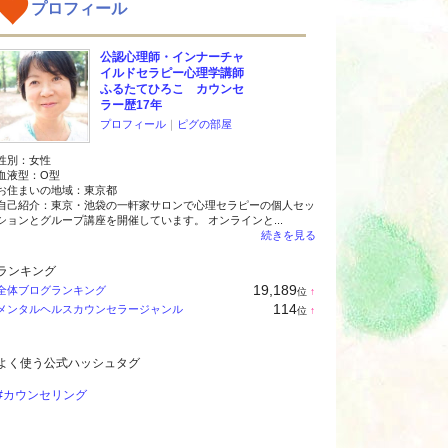
プロフィール
公認心理師・インナーチャ
イルドセラピー心理学講師
ふるたてひろこ カウンセ
ラー歴17年
プロフィール
｜
ピグの部屋
性別：
女性
血液型：
O型
お住まいの地域：
東京都
自己紹介：東京・池袋の一軒家サロンで心理セラピーの個人セッ
ションとグループ講座を開催しています。 オンラインと...
続きを見る
ランキング
19,189
全体ブログランキング
位
↑
ラ
114
メンタルヘルスカウンセラージャンル
位
↑
ン
ラ
キ
ン
ン
キ
グ
よく使う公式ハッシュタグ
ン
上
グ
昇
上
#カウンセリング
昇