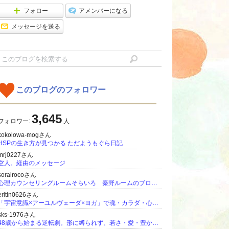
フォロー
アメンバーになる
メッセージを送る
このブログのフォロワー
3,645
フォロワー:
人
kokolowa-mogさん
HSPの生き方が見つかる ただようもぐら日記
mrj0227さん
空人。経由のメッセージ
sorairocoさん
心理カウンセリングルームそらいろ 秦野ルームのブログです。
eritin0626さん
「宇宙意識×アーユルヴェーダ×ヨガ」で魂・カラダ・心を調和させ、最幸の人生を遊びながら生きる！
sks-1976さん
48歳から始まる逆転劇。形に縛られず、若さ・愛・豊かさを育てる「自然な生き方」